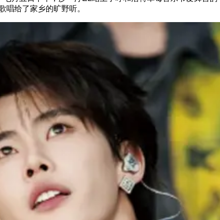
歌唱给了家乡的旷野听。