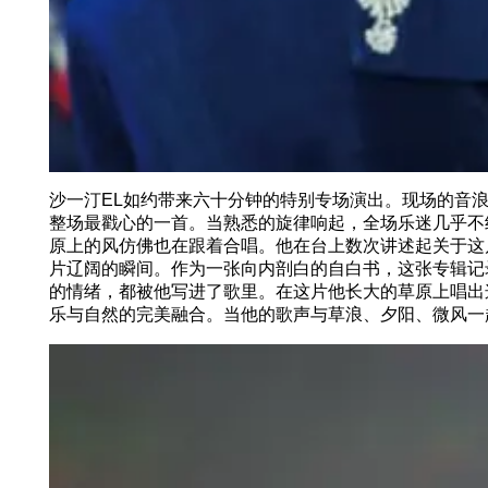
沙一汀EL如约带来六十分钟的特别专场演出。现场的音
整场最戳心的一首。当熟悉的旋律响起，全场乐迷几乎不
原上的风仿佛也在跟着合唱。他在台上数次讲述起关于这
片辽阔的瞬间。作为一张向内剖白的自白书，这张专辑记
的情绪，都被他写进了歌里。在这片他长大的草原上唱出
乐与自然的完美融合。当他的歌声与草浪、夕阳、微风一