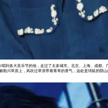
e一步步唱到各大音乐节的他，走过了太多城市。北京、上海、成都
敕勒川草原上，风吹过草浪带着青草的香气，远处是绵延的阴山