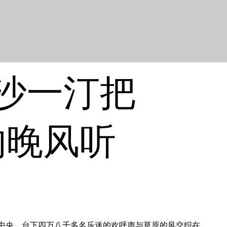
，沙一汀把
的晚风听
的中央。台下四万八千多名乐迷的欢呼声与草原的风交织在