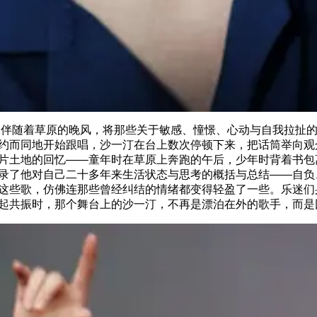
浪伴随着草原的晚风，将那些关于敏感、憧憬、心动与自我拉扯
约而同地开始跟唱，沙一汀在台上数次停顿下来，把话筒举向观
片土地的回忆——童年时在草原上奔跑的午后，少年时背着书包
录了他对自己二十多年来生活状态与思考的概括与总结——自负
这些歌，仿佛连那些曾经纠结的情绪都变得轻盈了一些。乐迷们
起共振时，那个舞台上的沙一汀，不再是漂泊在外的歌手，而是