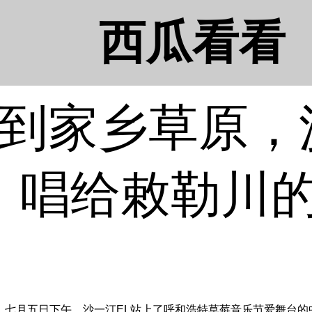
西瓜看看
use到家乡草原
》唱给敕勒川
。七月五日下午，沙一汀EL站上了呼和浩特草莓音乐节爱舞台