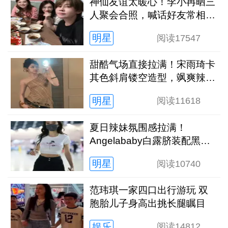
神仙友谊太暖心！李小冉晒三
人聚会合照，喊话好友常相聚
治愈满满
明星
阅读
17547
甜酷气场直接拉满！宋雨琦卡
其色斜肩镂空造型，飒爽辣妹
风太惊艳
明星
阅读
11618
夏日辣妹氛围感拉满！
Angelababy白露脐装配黑短
裤，纤腰长腿太吸睛
明星
阅读
10740
范玮琪一家四口出行游玩 双
胞胎儿子身高出挑长腿瞩目
娱乐
阅读
14812