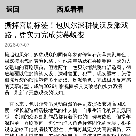
返回
西瓜看看
撕掉喜剧标签！包贝尔深耕硬汉反派戏
路，凭实力完成荧幕蜕变
2026-07-07
提起包贝尔，多数观众的固有印象都停留在荧幕喜剧角色，
幽默接地气的表演风格，让他常年活跃在喜剧赛道，成为大
众熟知的喜剧演员。但近两年，包贝尔悄然跳出舒适圈，彻
底颠覆以往的搞笑人设，深耕警匪、犯罪、现实题材，凭借
细腻炸裂的演技塑造多个硬汉、反派角色，完成极具反差感
的荧幕转型，成为2026年影视圈极具突破感的实力派演
员，刷新了无数观众的认知。
一直以来，包贝尔凭借灵动自然的喜剧表演收获超高国民
度，擅长塑造鲜活接地气的小人物，自带生活化的喜剧氛围
感，参演的众多喜剧作品都有着不俗的口碑与热度。但常年
深耕单一喜剧赛道，也让他陷入角色标签固化的困境，很多
观众忽略了他的演技可塑性，片面将其定义为喜剧演员。不
甘被人设束缚的他，主动突破自我，尝试风格跨度极大的影