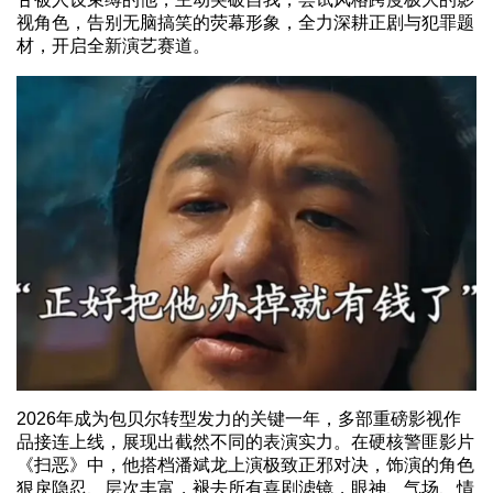
视角色，告别无脑搞笑的荧幕形象，全力深耕正剧与犯罪题
材，开启全新演艺赛道。
2026年成为包贝尔转型发力的关键一年，多部重磅影视作
品接连上线，展现出截然不同的表演实力。在硬核警匪影片
《扫恶》中，他搭档潘斌龙上演极致正邪对决，饰演的角色
狠戾隐忍、层次丰富，褪去所有喜剧滤镜，眼神、气场、情