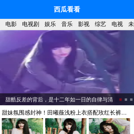
西瓜看看
星
电影
电视剧
娱乐
音乐
影视
综艺
电视
未
甜酷反差的背后，是十二年如一日的自律与清醒
甜妹氛围感封神！田曦薇浅粉上衣搭配玫红长裤，
元气清甜解锁夏日新穿搭