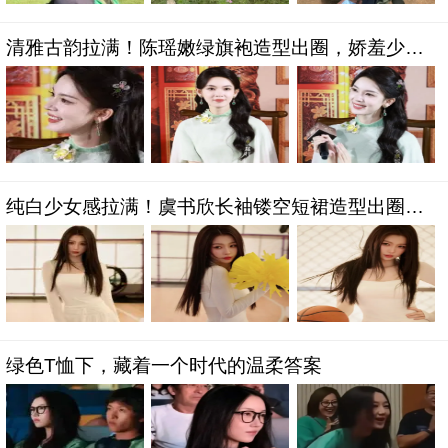
清雅古韵拉满！陈瑶嫩绿旗袍造型出圈，娇羞少女
感温柔到骨子里
纯白少女感拉满！虞书欣长袖镂空短裙造型出圈，
灵动元气太吸睛
绿色T恤下，藏着一个时代的温柔答案