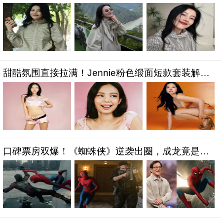
游，松弛气质太圈粉
甜酷氛围直接拉满！Jennie粉色缎面短款套装解锁
温柔新质感
口碑票房双爆！《蜘蛛侠》逆袭出圈，成龙竟是隐
藏幕后王牌