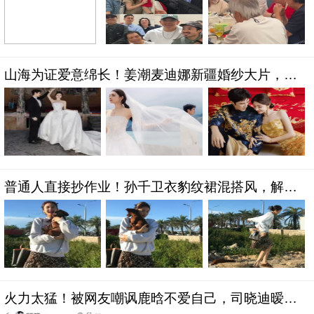
山海为证爱意绵长！姜潮麦迪娜新疆婚纱大片，每
一帧都是极致浪漫
普通人直接抄作业！孙千卫衣豹纹裙混搭风，解锁
不费力时髦感
火力太猛！被网友嘲讽鹿晗不爱自己，司晓迪暧昧