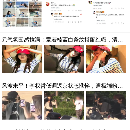
回应彻底气炸粉丝
元气氛围感拉满！章若楠蓝白条纹搭配红帽，清爽
俏皮自带少年感
风波未平！李权哲低调返京状态憔悴，遭极端粉丝
贴窗辱骂场面失控