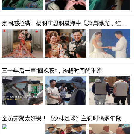
氛围感拉满！杨明庄思明星海中式婚典曝光，红妆
华服演绎极致浪漫
三十年后一声“回魂夜”，跨越时间的重逢
全员齐聚太好哭！《少林足球》主创时隔多年聚
餐，满屏都是青春回忆杀