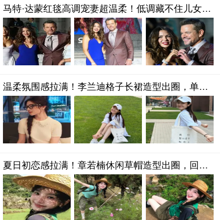
马特·达蒙红毯高调宠妻超温柔！低调藏不住儿女亮
眼成长轨迹
温柔氛围感拉满！李兰迪格子长裙造型出圈，单麻
花辫解锁清甜矜贵气质
夏日初恋感拉满！章若楠休闲草帽造型出圈，回眸
甜笑灵动治愈