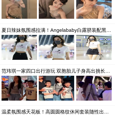
夏日辣妹氛围感拉满！Angelababy白露脐装配黑短
裤，纤腰长腿太吸睛
范玮琪一家四口出行游玩 双胞胎儿子身高出挑长腿
瞩目
温柔氛围感天花板！高圆圆格纹休闲套装随性出