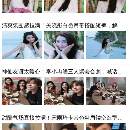
清爽氛围感拉满！关晓彤白色吊带搭配短裤，解锁
夏日清冷灵动新状态
神仙友谊太暖心！李小冉晒三人聚会合照，喊话好
友常相聚治愈满满
甜酷气场直接拉满！宋雨琦卡其色斜肩镂空造型，
飒爽辣妹风太惊艳