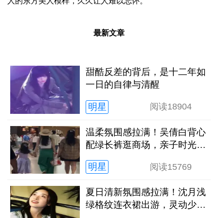
人的东方美人模样，久久让人难以忘怀。
最新文章
甜酷反差的背后，是十二年如
一日的自律与清醒
明星
阅读
18904
温柔氛围感拉满！吴倩白背心
配绿长裤逛商场，亲子时光松
弛又治愈
明星
阅读
15769
夏日清新氛围感拉满！沈月浅
绿格纹连衣裙出游，灵动少女
感扑面而来