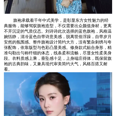
旗袍承载着千年中式美学，是彰显东方女性魅力的经
典服饰，能够驾驭旗袍造型，不仅需要出众颜值身材，更离
不开沉淀的气质仪态。刘诗诗此次选择的蓝色旗袍，风格温
婉恬静，清冷蓝色自带诗意美感，脱离世俗浮躁，自带岁月
安然的氛围感。整件旗袍设计简约大方，没有繁杂刺绣与夸
张配饰，依靠版型与色彩凸显美感。修身款式贴合身形，精
准勾勒出匀称纤细的体态，线条柔和流畅，尽显女性柔美身
段。衣料质感上乘，垂坠感十足，上身端庄得体，既保留旗
袍的古典韵味，又兼具现代审美简约大气，风格百搭又耐
看。