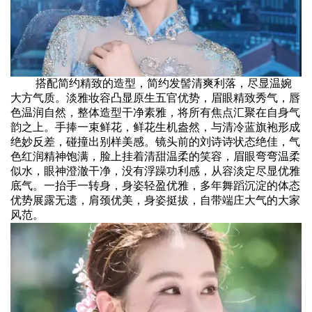
搭配简约精致的造型，简约发髻清爽利落，尽显温婉
大方气质。淡雅妆容凸显原生五官优势，眉眼精致秀气，唇
色温润自然，整体造型干净素雅，将所有焦点汇聚在自身气
韵之上。手捧一束鲜花，鲜花生机盎然，与清冷蓝旗袍形成
绝妙反差，碰撞出别样美感。镜头前的刘诗诗状态绝佳，气
色红润精神饱满，脸上挂着清甜温柔的笑容，眉眼弯弯温柔
似水，眼神澄澈干净，没有浮躁功利感，从容淡定尽显优雅
底气。一抬手一转身，身姿轻盈优雅，多年舞蹈沉淀的体态
优势展露无遗，肩颈优美，身姿挺拔，自带端庄大气的大家
风范。