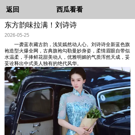
返回
西瓜看看
东方韵味拉满！刘诗诗
2026-05-25
一袭蓝衣藏古韵，浅笑嫣然动人心。刘诗诗全新蓝色旗
袍造型火爆全网，古典旗袍勾勒曼妙身姿，柔情眉眼自带似
水温柔，手捧鲜花甜美动人，优雅明媚的气质浑然天成，妥
妥诠释出中式美人独有的绝代风华。