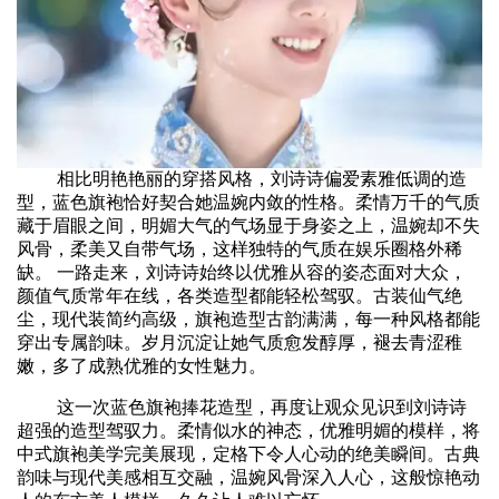
相比明艳艳丽的穿搭风格，刘诗诗偏爱素雅低调的造
型，蓝色旗袍恰好契合她温婉内敛的性格。柔情万千的气质
藏于眉眼之间，明媚大气的气场显于身姿之上，温婉却不失
风骨，柔美又自带气场，这样独特的气质在娱乐圈格外稀
缺。 一路走来，刘诗诗始终以优雅从容的姿态面对大众，
颜值气质常年在线，各类造型都能轻松驾驭。古装仙气绝
尘，现代装简约高级，旗袍造型古韵满满，每一种风格都能
穿出专属韵味。岁月沉淀让她气质愈发醇厚，褪去青涩稚
嫩，多了成熟优雅的女性魅力。
这一次蓝色旗袍捧花造型，再度让观众见识到刘诗诗
超强的造型驾驭力。柔情似水的神态，优雅明媚的模样，将
中式旗袍美学完美展现，定格下令人心动的绝美瞬间。古典
韵味与现代美感相互交融，温婉风骨深入人心，这般惊艳动