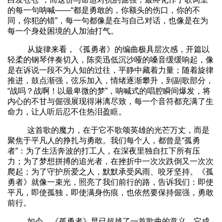
的每一句呐喊——“都是勇敢的，你额头的伤口，你的不
同，你犯的错”，每一句都像是在与自己对话，也像是在为
每一个身处困境的人加油打气。
从旋律来看，《孤勇者》的编曲极具层次感，开篇以
轻柔的钢琴伴奏切入，陈奕迅低沉沙哑的嗓音缓缓响起，像
是在诉说一段不为人知的过往，平静中藏着力量；随着旋律
推进，鼓点渐强，弦乐加入，情绪逐渐攀升，到副歌部分，
“战吗？战啊！以最卑微的梦”，呐喊式的唱腔瞬间爆发，将
内心的不甘与倔强展现得淋漓尽致，每一个音符都充满了生
命力，让人听后忍不住热泪盈眶。
这首歌的魔力，在于它不歌颂英雄的光芒万丈，而是
聚焦于平凡人的挣扎与勇敢。我们每个人，都曾是“孤勇
者”：为了生活奔波的打工人，在深夜里独自扛下所有压
力；为了梦想拼搏的追光者，在挫折中一次次跌倒又一次次
爬起；为了守护所爱之人，默默承受风雨、咬牙坚持。《孤
勇者》就像一束光，照亮了我们前行的路，告诉我们：即使
平凡，即使孤独，即使满身伤痕，也依然要保持倔强，勇敢
前行。
如今，《孤勇者》早已超越了一首歌曲的意义，它成