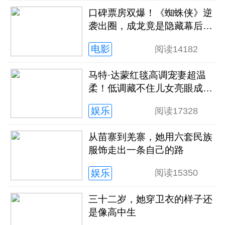
口碑票房双爆！《蜘蛛侠》逆
袭出圈，成龙竟是隐藏幕后王
牌
电影
阅读
14182
马特·达蒙红毯高调宠妻超温
柔！低调藏不住儿女亮眼成长
轨迹
娱乐
阅读
17328
从苗寨到羌寨，她用六套民族
服饰走出一条自己的路
娱乐
阅读
15350
三十二岁，她穿卫衣的样子还
是像高中生