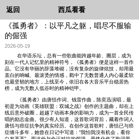
返回
西瓜看看
《孤勇者》：以平凡之躯，唱尽不服输
的倔强
2026-05-19
在华语乐坛，总有一些歌曲能跨越年龄、圈层，成为
刻在一代人记忆里的精神符号，《孤勇者》便是这样一首作
品。它没有华丽的辞藻堆砌，没有复杂的旋律炫技，却用最
直白的呐喊、最滚烫的情感，戳中了无数普通人内心最柔软
也最坚韧的地方，上线至今，依旧在各大音乐平台稳居热
榜，成为无数人低谷时的精神铠甲。
《孤勇者》由唐恬作词、钱雷作曲，陈奕迅演唱，最
初是为动画《英雄联盟：双城之战》创作的主题曲，却在上
线后意外破圈，超越了动画本身的影响力，成为一首全民传
唱的励志金曲。很少有人知道，这首歌词背后，藏着作词人
唐恬与癌症抗争的真实经历。在创作这首歌时，唐恬已与癌
症缠斗多年，她曾在日记中写道：“我怕我没有机会，看你
白发苍苍”，而这份与命运对抗的倔强，最终化作了歌词里