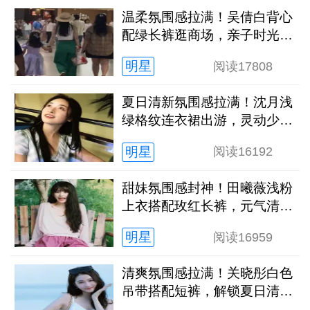
温柔氛围感拉满！吴倩白背心
配绿长裤逛商场，亲子时光松
弛又治愈
明星
阅读
17808
夏日清新氛围感拉满！沈月浅
绿格纹连衣裙出游，灵动少女
感扑面而来
明星
阅读
16192
甜妹氛围感封神！田曦薇浅粉
上衣搭配玫红长裤，元气清甜
解锁夏日新穿搭
明星
阅读
16959
清爽氛围感拉满！关晓彤白色
吊带搭配短裤，解锁夏日清冷
灵动新状态