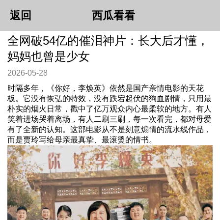
返回
西瓜看看
全网破54亿的催泪神片：长大后才懂，
妈妈也曾是少女
2026-05-28
时隔多年，《你好，李焕英》依然是国产亲情电影的天花
板。它没有恢弘的特效，没有跌宕起伏的狗血剧情，只用最
朴实的烟火日常，戳中了亿万观众内心最柔软的地方。有人
笑着进场哭着离场，有人二刷三刷，每一次看完，都对母爱
有了全新的认知。这部电影从不是刻意煽情的流水线作品，
而是贾玲写给母亲最真挚、最滚烫的情书。