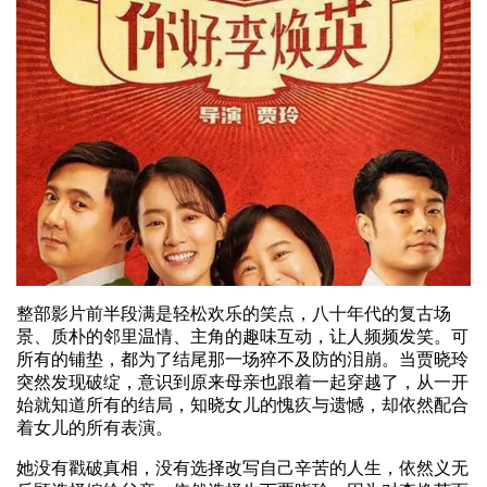
整部影片前半段满是轻松欢乐的笑点，八十年代的复古场
景、质朴的邻里温情、主角的趣味互动，让人频频发笑。可
所有的铺垫，都为了结尾那一场猝不及防的泪崩。当贾晓玲
突然发现破绽，意识到原来母亲也跟着一起穿越了，从一开
始就知道所有的结局，知晓女儿的愧疚与遗憾，却依然配合
着女儿的所有表演。
她没有戳破真相，没有选择改写自己辛苦的人生，依然义无