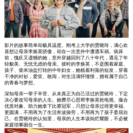
影片的故事简单却极具温度。刚考上大学的贾晓玲，满心欢
喜想让母亲李焕英骄傲，却在一次意外中遭遇车祸。病床
前，愧疚又遗憾的她，意外穿越回到了八十年代，遇见了年
轻貌美、无忧无虑的母亲。彼时的李焕英，不是围着家庭、
孩子、柴米油盐打转的中年妇女，她梳着利落的短发，穿着
干净的衬衫，爱笑、敢闯，对生活满怀憧憬，拥有属于自己
的青春与梦想。
深知母亲一辈子辛苦、从未真正为自己活过的贾晓玲，下定
决心要改写母亲的人生。她费尽心思帮李焕英抢电视、撮合
优质对象、助力她拿下比赛冠军，只想让母亲过得更幸福、
更圆满，不用再为了生活奔波操劳，不用再为了孩子委屈自
己。在贾晓玲的认知里，母亲的人生本该灿烂耀眼，不必被
家庭琐事困住一生。