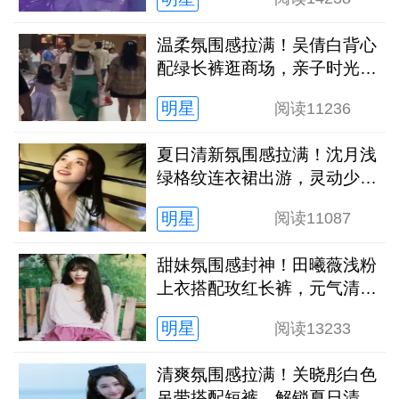
温柔氛围感拉满！吴倩白背心
配绿长裤逛商场，亲子时光松
弛又治愈
明星
阅读
11236
夏日清新氛围感拉满！沈月浅
绿格纹连衣裙出游，灵动少女
感扑面而来
明星
阅读
11087
甜妹氛围感封神！田曦薇浅粉
上衣搭配玫红长裤，元气清甜
解锁夏日新穿搭
明星
阅读
13233
清爽氛围感拉满！关晓彤白色
吊带搭配短裤，解锁夏日清冷