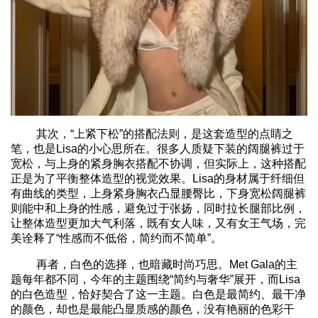
其次，“上紧下松”的搭配法则，是这套造型的点睛之
笔，也是Lisa的小心思所在。很多人质疑下装的阔腿裤过于
宽松，与上身的紧身胸衣搭配不协调，但实际上，这种搭配
正是为了平衡整体造型的视觉效果。Lisa的身材属于纤细但
有曲线的类型，上身紧身胸衣凸显腰臀比，下身宽松阔腿裤
则能中和上身的性感，避免过于张扬，同时拉长腿部比例，
让整体造型更加大气利落，既有女人味，又有女王气场，完
美诠释了“性感而不低俗，简约而不简单”。
再者，白色的选择，也暗藏时尚巧思。Met Gala的主
题每年都不同，今年的主题围绕“简约与奢华”展开，而Lisa
的白色造型，恰好契合了这一主题。白色是最简约、最干净
的颜色，却也是最能凸显质感的颜色，没有艳丽的色彩干