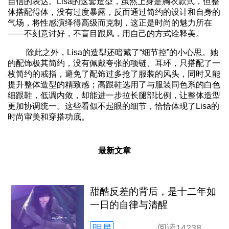
自信的表达。Lisa的这套造型，虽然上身是胸衣款式，但整
体搭配得体，没有过度暴露，反而通过简约的设计和自身的
气场，将性感演绎得高级而克制，这正是时尚的魅力所在
——不刻意讨好，不盲目跟风，用自己的方式诠释美。
除此之外，Lisa的造型还暗藏了“细节控”的小心思。她
的配饰极其简约，没有佩戴夸张的项链、耳环，只搭配了一
枚简约的戒指，避免了配饰过多抢了服装的风头，同时又能
提升整体造型的精致感；高跟鞋选用了与服装同色系的白色
细跟鞋，低调内敛，却能进一步拉长腿部比例，让整体造型
更加协调统一。这些看似不起眼的细节，恰恰体现了Lisa的
时尚审美和穿搭功底。
最新文章
甜酷反差的背后，是十二年如
一日的自律与清醒
明星
阅读
14238