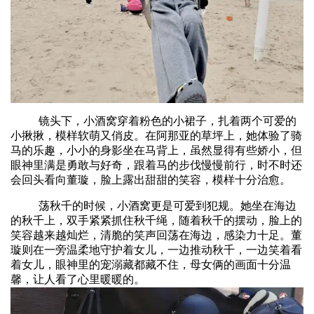
镜头下，小酒窝穿着粉色的小裙子，扎着两个可爱的
小揪揪，模样软萌又俏皮。在阿那亚的草坪上，她体验了骑
马的乐趣，小小的身影坐在马背上，虽然显得有些娇小，但
眼神里满是勇敢与好奇，跟着马的步伐慢慢前行，时不时还
会回头看向董璇，脸上露出甜甜的笑容，模样十分治愈。
荡秋千的时候，小酒窝更是可爱到犯规。她坐在海边
的秋千上，双手紧紧抓住秋千绳，随着秋千的摆动，脸上的
笑容越来越灿烂，清脆的笑声回荡在海边，感染力十足。董
璇则在一旁温柔地守护着女儿，一边推动秋千，一边笑着看
着女儿，眼神里的宠溺藏都藏不住，母女俩的画面十分温
馨，让人看了心里暖暖的。