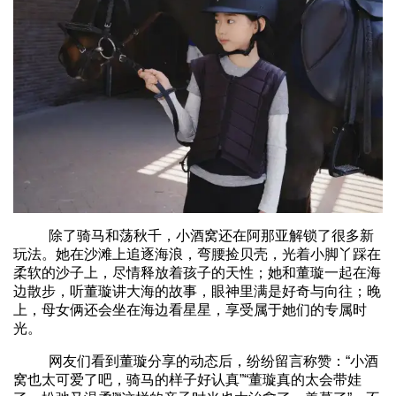
除了骑马和荡秋千，小酒窝还在阿那亚解锁了很多新
玩法。她在沙滩上追逐海浪，弯腰捡贝壳，光着小脚丫踩在
柔软的沙子上，尽情释放着孩子的天性；她和董璇一起在海
边散步，听董璇讲大海的故事，眼神里满是好奇与向往；晚
上，母女俩还会坐在海边看星星，享受属于她们的专属时
光。
网友们看到董璇分享的动态后，纷纷留言称赞：“小酒
窝也太可爱了吧，骑马的样子好认真”“董璇真的太会带娃