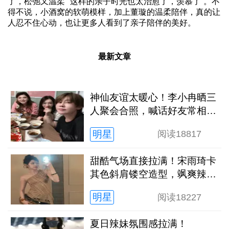
了，松弛又温柔”“这样的亲子时光也太治愈了，羡慕了”。不
得不说，小酒窝的软萌模样，加上董璇的温柔陪伴，真的让
人忍不住心动，也让更多人看到了亲子陪伴的美好。
最新文章
神仙友谊太暖心！李小冉晒三
人聚会合照，喊话好友常相聚
治愈满满
明星
阅读
18817
甜酷气场直接拉满！宋雨琦卡
其色斜肩镂空造型，飒爽辣妹
风太惊艳
明星
阅读
18227
夏日辣妹氛围感拉满！