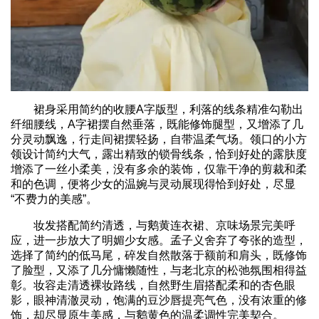
裙身采用简约的收腰A字版型，利落的线条精准勾勒出
纤细腰线，A字裙摆自然垂落，既能修饰腿型，又增添了几
分灵动飘逸，行走间裙摆轻扬，自带温柔气场。领口的小方
领设计简约大气，露出精致的锁骨线条，恰到好处的露肤度
增添了一丝小柔美，没有多余的装饰，仅靠干净的剪裁和柔
和的色调，便将少女的温婉与灵动展现得恰到好处，尽显
“不费力的美感”。
妆发搭配简约清透，与鹅黄连衣裙、京味场景完美呼
应，进一步放大了明媚少女感。孟子义舍弃了夸张的造型，
选择了简约的低马尾，碎发自然散落于额前和肩头，既修饰
了脸型，又添了几分慵懒随性，与老北京的松弛氛围相得益
彰。妆容走清透裸妆路线，自然野生眉搭配柔和的杏色眼
影，眼神清澈灵动，饱满的豆沙唇提亮气色，没有浓重的修
饰，却尽显原生美感，与鹅黄色的温柔调性完美契合。