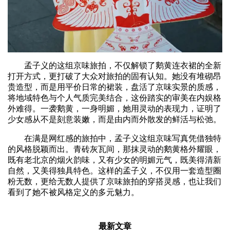
孟子义的这组京味旅拍，不仅解锁了鹅黄连衣裙的全新
打开方式，更打破了大众对旅拍的固有认知。她没有堆砌昂
贵造型，而是用平价日常的裙装，盘活了京味实景的质感，
将地域特色与个人气质完美结合，这份踏实的审美在内娱格
外难得。一袭鹅黄，一身明媚，她用灵动的表现力，证明了
少女感从不是刻意装嫩，而是由内而外散发的鲜活与松弛。
在满是网红感的旅拍中，孟子义这组京味写真凭借独特
的风格脱颖而出。青砖灰瓦间，那抹灵动的鹅黄格外耀眼，
既有老北京的烟火韵味，又有少女的明媚元气，既美得清新
自然，又美得独具特色。这样的孟子义，不仅用一套造型圈
粉无数，更给无数人提供了京味旅拍的穿搭灵感，也让我们
看到了她不被风格定义的多元魅力。
最新文章