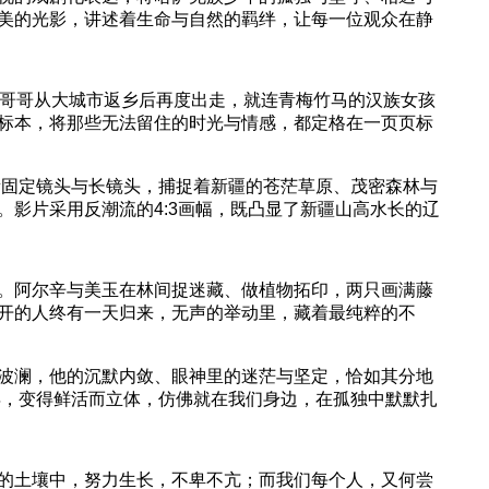
美的光影，讲述着生命与自然的羁绊，让每一位观众在静
哥哥从大城市返乡后再度出走，就连青梅竹马的汉族女孩
标本，将那些无法留住的时光与情感，都定格在一页页标
量固定镜头与长镜头，捕捉着新疆的苍茫草原、茂密森林与
影片采用反潮流的4:3画幅，既凸显了新疆山高水长的辽
。阿尔辛与美玉在林间捉迷藏、做植物拓印，两只画满藤
开的人终有一天归来，无声的举动里，藏着最纯粹的不
波澜，他的沉默内敛、眼神里的迷茫与坚定，恰如其分地
年，变得鲜活而立体，仿佛就在我们身边，在孤独中默默扎
的土壤中，努力生长，不卑不亢；而我们每个人，又何尝