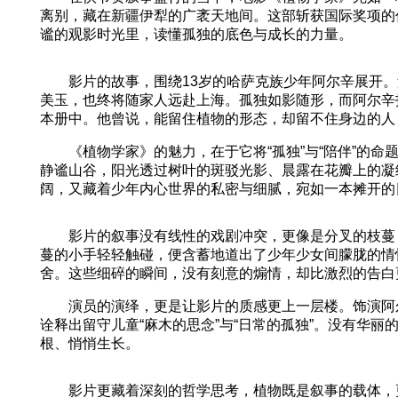
离别，藏在新疆伊犁的广袤天地间。这部斩获国际奖项的
谧的观影时光里，读懂孤独的底色与成长的力量。
影片的故事，围绕13岁的哈萨克族少年阿尔辛展开。
美玉，也终将随家人远赴上海。孤独如影随形，而阿尔辛
本册中。他曾说，能留住植物的形态，却留不住身边的人
《植物学家》的魅力，在于它将“孤独”与“陪伴”的命
静谧山谷，阳光透过树叶的斑驳光影、晨露在花瓣上的凝
阔，又藏着少年内心世界的私密与细腻，宛如一本摊开的
影片的叙事没有线性的戏剧冲突，更像是分叉的枝蔓，
蔓的小手轻轻触碰，便含蓄地道出了少年少女间朦胧的情
舍。这些细碎的瞬间，没有刻意的煽情，却比激烈的告白
演员的演绎，更是让影片的质感更上一层楼。饰演阿尔
诠释出留守儿童“麻木的思念”与“日常的孤独”。没有华
根、悄悄生长。
影片更藏着深刻的哲学思考，植物既是叙事的载体，更