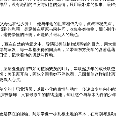
作品，没有激烈的冲突与刻意的煽情，只用最朴素的叙事、最唯
父母远在他乡务工，他与年迈的祖辈相依为命，叔叔神秘失踪，
找到的慰藉，是穿梭在草原与森林间，收集各类植物，细心制作
，这份懵懂的怅惘，正是影片最动人的底色。
题，藏在自然的诗意之中。导演以类似植物观察者的目光，用大
结与蒸发，每一幕都美得如同油画，又带着东方美学的含蓄蕴藉。
日记，记录着他的沉默与悸动。
层层叠叠的细节如同植物繁茂的叶片，串联起少年的成长轨迹
愫；美玉离开前，阿尔辛围着她不停跑圈，只因相信这样能让离
更戳人心弦。
辛的非职业演员，以最小化的表情与动作，传递出少年内心的
丽的演技修饰，只有最原生的情绪流露，却让这个与草木为伴的少
是存在的隐喻。阿尔辛像一株扎根土地的草木，在离别与孤独