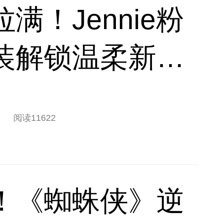
满！Jennie粉
装解锁温柔新质
阅读
11622
！《蜘蛛侠》逆