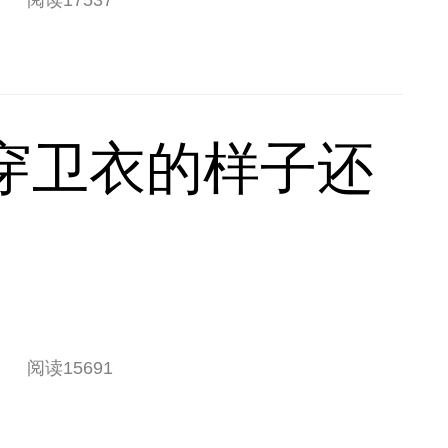
阅读
17537
穿卫衣的样子还
阅读
15691