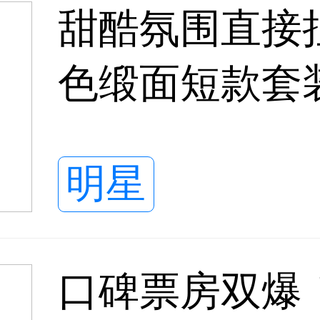
甜酷氛围直接拉
色缎面短款套
感
明星
口碑票房双爆