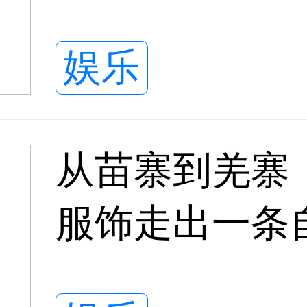
轨迹
娱乐
从苗寨到羌寨
服饰走出一条