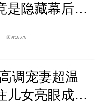
竟是隐藏幕后王
阅读
18678
毯高调宠妻超温
住儿女亮眼成长