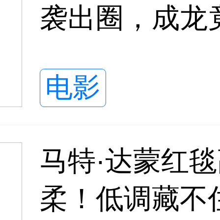
袭出圈，成龙
牌
电影
马特·达蒙红
柔！低调藏不