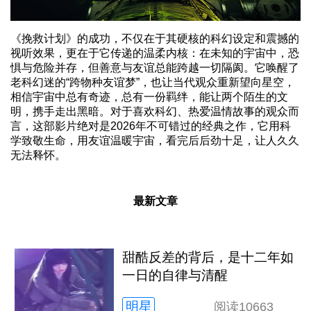
《挽救计划》的成功，不仅在于其硬核的科幻设定和震撼的
视听效果，更在于它传递的温柔内核：在未知的宇宙中，恐
惧与危险并存，但善意与友谊总能跨越一切隔阂。它唤醒了
老科幻迷的“跨物种友谊梦”，也让当代观众重新望向星空，
相信宇宙中总有奇迹，总有一份羁绊，能让两个陌生的文
明，携手走出黑暗。对于喜欢科幻、热爱温情故事的观众而
言，这部影片绝对是2026年不可错过的经典之作，它用科
学致敬生命，用友谊温暖宇宙，看完后后劲十足，让人久久
无法释怀。
最新文章
甜酷反差的背后，是十二年如
一日的自律与清醒
明星
阅读
10663