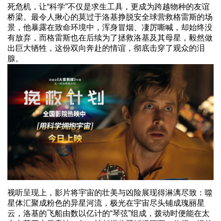
死危机，让“科学”不仅是求生工具，更成为跨越物种的友谊
桥梁。最令人揪心的莫过于洛基挣脱安全球营救格雷斯的场
景，他暴露在致命环境中，浑身冒烟、凄厉嘶喊，却始终没
有放弃，而格雷斯也在后续为了拯救洛基及其母星，毅然做
出巨大牺牲，这份双向奔赴的情谊，彻底击穿了观众的泪
腺。
视听呈现上，影片将宇宙的壮美与凶险展现得淋漓尽致：噬
星体汇聚成粉色的异星河流，极光在宇宙尽头铺成瑰丽星
云，洛基的飞船由数以亿计的“琴弦”组成，拨动时便能在太