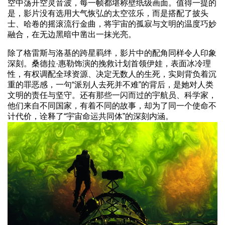
空中荡开空灵音波，每一帧都堪称壁纸级画面。值得一提的
是，影片没有选用大气恢弘的太空弦乐，而是搭配了披头
士、哈卷的摇滚流行金曲，将宇宙的孤寂与文明的温度巧妙
融合，在无边黑暗中凿出一抹光亮。
除了格雷斯与洛基的跨星羁绊，影片中的配角同样令人印象
深刻。桑德拉·惠勒饰演的挽救计划首领伊娃，表面冰冷理
性，有权调配全球资源、决定无数人的生死，实则背负着沉
重的罪恶感，一句“派别人去死并不难”的背后，是她对人类
文明的责任与坚守。还有那些一闪而过的宇航员、科学家，
他们来自不同国家，有着不同的故事，却为了同一个使命不
计代价，诠释了“宇宙命运共同体”的深刻内涵。