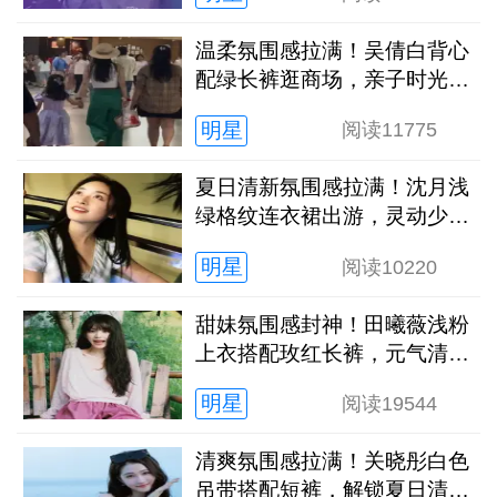
温柔氛围感拉满！吴倩白背心
配绿长裤逛商场，亲子时光松
弛又治愈
明星
阅读
11775
夏日清新氛围感拉满！沈月浅
绿格纹连衣裙出游，灵动少女
感扑面而来
明星
阅读
10220
甜妹氛围感封神！田曦薇浅粉
上衣搭配玫红长裤，元气清甜
解锁夏日新穿搭
明星
阅读
19544
清爽氛围感拉满！关晓彤白色
吊带搭配短裤，解锁夏日清冷