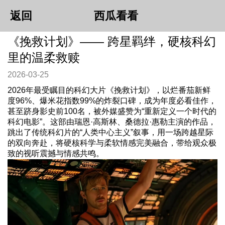
返回
西瓜看看
《挽救计划》—— 跨星羁绊，硬核科幻
里的温柔救赎
2026-03-25
2026年最受瞩目的科幻大片《挽救计划》，以烂番茄新鲜
度96%、爆米花指数99%的炸裂口碑，成为年度必看佳作，
甚至跻身影史前100名，被外媒盛赞为“重新定义一个时代的
科幻电影”。这部由瑞恩·高斯林、桑德拉·惠勒主演的作品，
跳出了传统科幻片的“人类中心主义”叙事，用一场跨越星际
的双向奔赴，将硬核科学与柔软情感完美融合，带给观众极
致的视听震撼与情感共鸣。