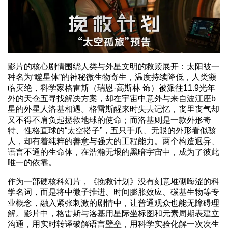
影片的核心剧情围绕人类与外星文明的救赎展开：太阳被一
种名为“噬星体”的神秘微生物寄生，温度持续降低，人类濒
临灭绝，科学家格雷斯（瑞恩·高斯林 饰）被派往11.9光年
外的天仓五寻找解决方案，却在宇宙中意外与来自波江座b
星的外星人洛基相遇。格雷斯醒来时失去记忆，丧里丧气却
又不得不肩负起拯救地球的使命；而洛基则是一款外形奇
特、性格直球的“太空搭子”，五只手爪、无眼的外形看似骇
人，却有着纯粹的善意与强大的工程能力。两个构造迥异、
语言不通的生命体，在浩瀚无垠的黑暗宇宙中，成为了彼此
唯一的依靠。
作为一部硬核科幻片，《挽救计划》没有刻意堆砌晦涩的科
学名词，而是将中微子推进、时间膨胀效应、碳基生物等专
业概念，融入紧张刺激的剧情中，让普通观众也能无障碍理
解。影片中，格雷斯与洛基用星际坐标图和元素周期表建立
沟通，用实时转译破解语言壁垒，用科学实验化解一次次生