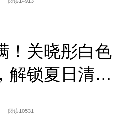
阅读
14913
满！关晓彤白色
，解锁夏日清冷
阅读
10531