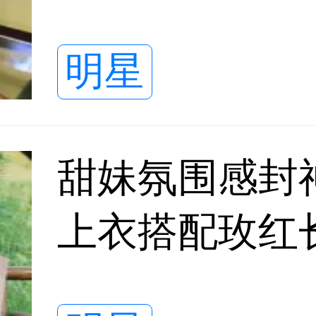
感扑面而来
明星
甜妹氛围感封
上衣搭配玫红
解锁夏日新穿