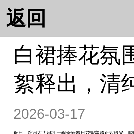
返回
白裙捧花氛
絮释出，清
2026-03-17
近日，演员古力娜扎一组全新春日花絮美照正式曝光，瞬