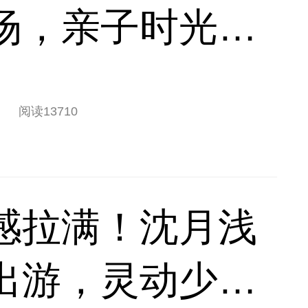
场，亲子时光松
阅读
13710
感拉满！沈月浅
出游，灵动少女