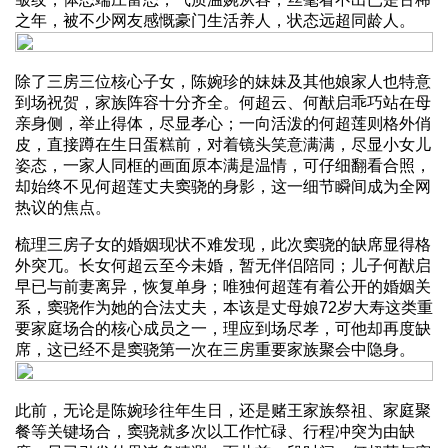
之年，被不少网友感慨豪门生活养人，状态远超同龄人。
除了三房三位核心子女，陈婉珍的妹妹及其他娘家人也特意
到场祝贺，家族阵容十分齐全。何超云、何猷启乖巧站在母
亲身侧，举止得体，尽显孝心；一向活泼的何超莲则格外俏
皮，直接蹲在生日蛋糕前，对着镜头笑意满满，尽显小女儿
姿态，一家人同框的画面原本满是温情，可仔细翻看合照，
却始终不见何超莲丈夫窦骁的身影，这一细节瞬间成为全网
热议的焦点。
梳理三房子女的婚姻现状不难发现，此次窦骁的缺席显得格
外突兀。长女何超云至今未婚，暂无伴侣陪同；儿子何猷启
早已与前妻离异，恢复单身；唯独何超莲有着公开的婚姻关
系，窦骁作为她的合法丈夫，本该是丈母娘72岁大寿这类重
要家庭场合的核心成员之一，理应到场尽孝，可他却再度缺
席，这已经不是窦骁第一次在三房重要家族聚会中隐身。
此前，无论是陈婉珍往年生日，还是赌王家族祭祖、家庭聚
餐等关键场合，窦骁就多次以工作忙碌、行程冲突为由缺