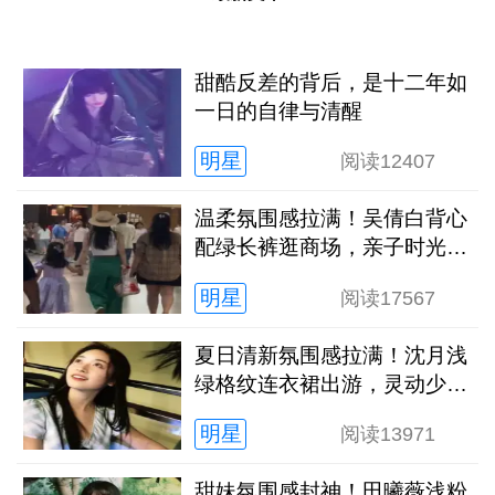
甜酷反差的背后，是十二年如
一日的自律与清醒
明星
阅读
12407
温柔氛围感拉满！吴倩白背心
配绿长裤逛商场，亲子时光松
弛又治愈
明星
阅读
17567
夏日清新氛围感拉满！沈月浅
绿格纹连衣裙出游，灵动少女
感扑面而来
明星
阅读
13971
甜妹氛围感封神！田曦薇浅粉