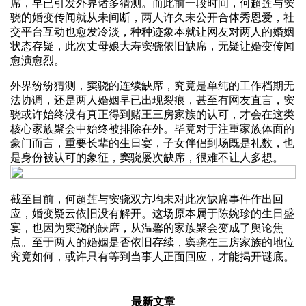
席，早已引发外界诸多猜测。而此前一段时间，何超莲与窦
骁的婚变传闻就从未间断，两人许久未公开合体秀恩爱，社
交平台互动也愈发冷淡，种种迹象本就让网友对两人的婚姻
状态存疑，此次丈母娘大寿窦骁依旧缺席，无疑让婚变传闻
愈演愈烈。
外界纷纷猜测，窦骁的连续缺席，究竟是单纯的工作档期无
法协调，还是两人婚姻早已出现裂痕，甚至有网友直言，窦
骁或许始终没有真正得到赌王三房家族的认可，才会在这类
核心家族聚会中始终被排除在外。毕竟对于注重家族体面的
豪门而言，重要长辈的生日宴，子女伴侣到场既是礼数，也
是身份被认可的象征，窦骁屡次缺席，很难不让人多想。
截至目前，何超莲与窦骁双方均未对此次缺席事件作出回
应，婚变疑云依旧没有解开。这场原本属于陈婉珍的生日盛
宴，也因为窦骁的缺席，从温馨的家族聚会变成了舆论焦
点。至于两人的婚姻是否依旧存续，窦骁在三房家族的地位
究竟如何，或许只有等到当事人正面回应，才能揭开谜底。
最新文章