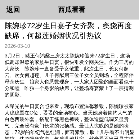
返回
西瓜看看
陈婉珍72岁生日宴子女齐聚，窦骁再度
缺席，何超莲婚姻状况引热议
2026-03-10
3月2日，赌王何鸿燊三房太太陈婉珍迎来72岁生日，这场
低调却温馨的家族生日宴，很快引发全网关注。作为三房的
大家长，陈婉珍一直备受子女敬重，此次生日，长女何超
云、次女何超莲、儿子何猷启三位子女全员到场，全程陪伴
母亲庆生，娘家人也悉数现身，一大家人团聚的画面看似十
分和睦，唯独一个身影的缺席，让整场寿宴蒙上了一层猜测
的阴影。
从曝光的生日宴合照来看，现场布置温馨雅致，陈婉珍被家
人稳稳围在C位，妥妥的全场核心。当天她身着简约大气的
白色西装外套，搭配干练黑色裤装，整体造型低调又显贵
气，完全没有豪门长辈的张扬感。最让人惊叹的是她的状
态，72岁的年纪气色红润，面容紧致，脸上几乎看不出明显
皱纹，体态端庄富态，气质温婉从容，丝毫看不出已是古稀