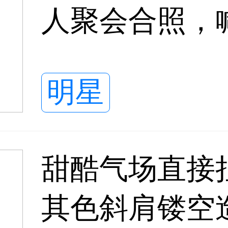
人聚会合照，
治愈满满
明星
甜酷气场直接
其色斜肩镂空