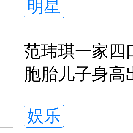
明星
范玮琪一家四
胞胎儿子身高
娱乐