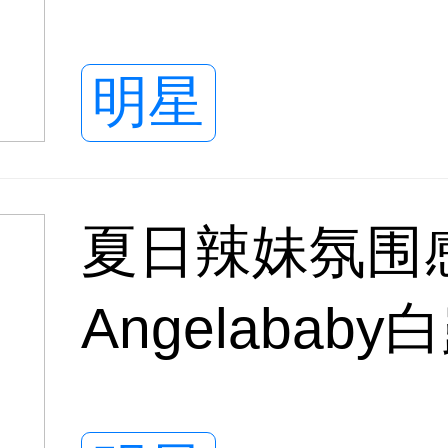
风太惊艳
明星
夏日辣妹氛围
Angelaba
裤，纤腰长腿