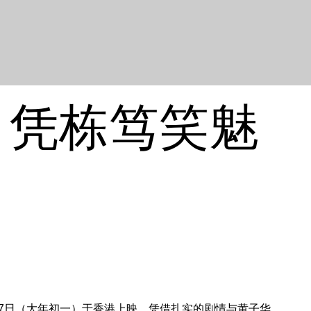
》凭栋笃笑魅
17日（大年初一）于香港上映，凭借扎实的剧情与黄子华