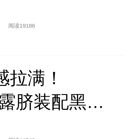
阅读
19186
感拉满！
by白露脐装配黑短
太吸睛