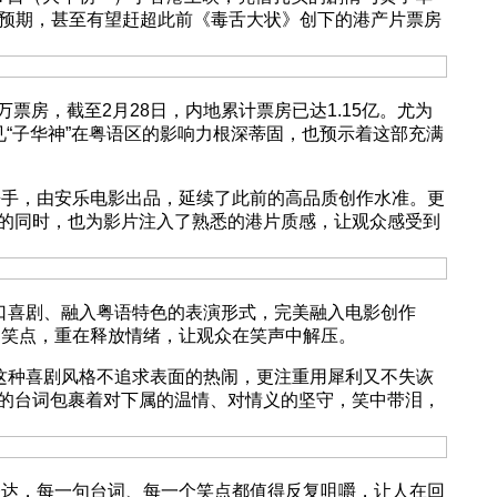
市场预期，甚至有望赶超此前《毒舌大状》创下的港产片票房
房，截至2月28日，内地累计票房已达1.15亿。尤为
“子华神”在粤语区的影响力根深蒂固，也预示着这部充满
手，由安乐电影出品，延续了此前的高品质创作水准。更
的同时，也为影片注入了熟悉的港片质感，让观众感受到
口喜剧、融入粤语特色的表演形式，完美融入电影创作
造笑点，重在释放情绪，让观众在笑声中解压。
这种喜剧风格不追求表面的热闹，更注重用犀利又不失诙
的台词包裹着对下属的温情、对情义的坚守，笑中带泪，
表达，每一句台词、每一个笑点都值得反复咀嚼，让人在回