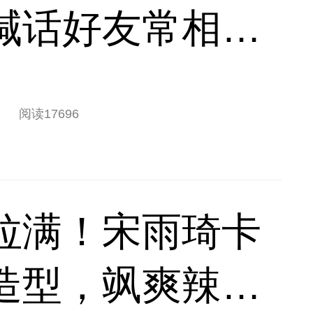
喊话好友常相聚
阅读
17696
拉满！宋雨琦卡
造型，飒爽辣妹