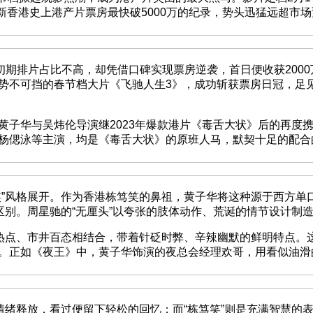
刷新香港史上港产片票房最快破5000万的纪录，势头迅猛远超
排片占比不高，却凭借口碑实现票房逆袭，首日便收获2000万票
势不可挡的春节档大片《飞驰人生3》，成功斩获票房日冠，足见
华与吴炜伦导演继2023年爆款港片《毒舌大状》后的再度携
杨偲泳等主演，均是《毒舌大状》的原班人马，默契十足的配合
”风格展开。作为香港栋笃笑的鼻祖，黄子华将这种源于西方单
区别。周星驰的“无厘头”以夸张的肢体动作、荒诞的情节设计制
点、市井百态相结合，带着针砭时弊、辛辣幽默的鲜明特点。
。正如《夜王》中，黄子华饰演的夜总会经理欢哥，用看似油滑
绪释放，看过便留下轻松的回忆；而“栋笃笑”则是充满智慧的