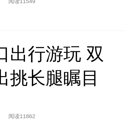
阅读
11549
口出行游玩 双
出挑长腿瞩目
阅读
11862