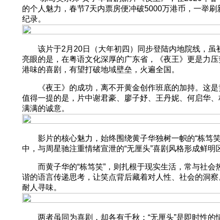
的个人魅力，春节7天内票房便冲破5000万港币，一举
纪录。
该片于2月20日（大年初四）同步登陆内地院线，虽初期
亮眼的是，在粤语文化深厚的广东省，《夜王》更是力压
港味的喜剧，有望打破地域壁垒，火遍全国。
《夜王》的成功，离不开黄金创作班底的加持。这是黄子
值得一提的是，片中谢君豪、廖子妤、王丹妮、何启华、
满满的诚意。
影片的核心魅力，始终围绕黄子华独树一帜的“栋笃笑
中，与周星驰注重情绪宣泄的“无厘头”喜剧风格形成鲜明
而黄子华的“栋笃笑”，则扎根于现实生活，常与社会热
谐的语言传递思考，让笑点背后藏着对人性、社会的洞察
耐人寻味。
两者虽同为喜剧，却各有千秋：“无厘头”是即时性的情