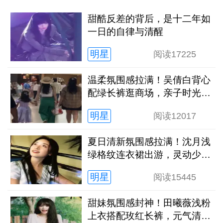
甜酷反差的背后，是十二年如
一日的自律与清醒
明星
阅读
17225
温柔氛围感拉满！吴倩白背心
配绿长裤逛商场，亲子时光松
弛又治愈
明星
阅读
12017
夏日清新氛围感拉满！沈月浅
绿格纹连衣裙出游，灵动少女
感扑面而来
明星
阅读
15445
甜妹氛围感封神！田曦薇浅粉
上衣搭配玫红长裤，元气清甜