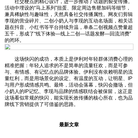
社交梗点的精心设计，进一步推动了话题的裂变传播。
活动中埋设的“马上系列”扭蛋、限定周边售罄加码等细节，
兼具稀缺性与趣味性，天然具备社交传播属性。网友们剪辑
李现的营业碎片、二创小奶人与李现的互动名场面，相关话
题在抖音、小红书等平台持续升温，单条二创视频点赞量超
五千，形成了“线下体验—线上二创—话题发酵—回流消费”
的闭环。
这场快闪的成功，本质上是伊利对年轻群体消费心理的
精准把握：年轻人追求的不是简单的流量狂欢，而是可参
与、有情感、有记忆点的品牌体验。伊利没有依赖明星的流
量红利，而是用场景化的设定、有温度的互动，让明星、IP
与用户形成情感共鸣。最终，活动会落幕，快闪会撤场，但
小奶人的IP记忆、李现与品牌的情感联结会被保留，这正是
这场看似常规的快闪，能实现长效传播的核心所在，也为品
牌线下营销提供了可借鉴的思路。
最新文章