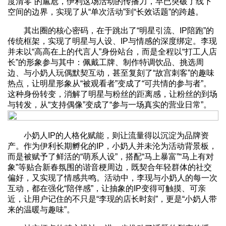
度清零”的尴尬，伊利这场活动的传播力，早已突破了线下
空间的边界，实现了从“单次活动”到“长效话题”的跨越。
其出圈的核心密码，在于跳出了“明星引流、IP陪跑”的
传统框架，实现了明星与人设、IP与情感的深度绑定。李现
并未以“高高在上的代言人”身份站台，而是全程以“打工人店
长”的形象参与其中：佩戴工牌、制作特调饮品、挑选周
边、与小奶人玩偶默契互动，甚至复刻了“故宫刺客”的趣味
热点，让明星形象从“被观看者”变成了“可共情的参与者”。
这种身份转变，消解了明星与粉丝的距离感，让粉丝的到场
与转发，从“支持偶像”变成了“参与一场真实的营业日常”。
小奶人IP的人格化赋能，则让流量得以沉淀为品牌资
产。作为伊利长期孵化的IP，小奶人并未沦为活动背景板，
而是被赋予了鲜活的“萌系人设”，搭配“马上暴富”“马上有对
象”等贴合新春氛围的谐音梗周边，既契合年轻群体的社交
偏好，又实现了情感共鸣。活动中，李现与小奶人的每一次
互动，都在强化“陪伴感”，让抽象的IP变得可触摸、可亲
近，让用户记住的不只是“李现的店长时刻”，更是“小奶人带
来的温暖与趣味”。