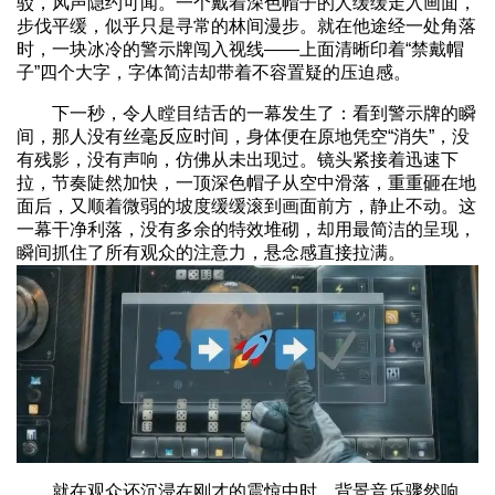
驳，风声隐约可闻。一个戴着深色帽子的人缓缓走入画面，
步伐平缓，似乎只是寻常的林间漫步。就在他途经一处角落
时，一块冰冷的警示牌闯入视线——上面清晰印着“禁戴帽
子”四个大字，字体简洁却带着不容置疑的压迫感。
下一秒，令人瞠目结舌的一幕发生了：看到警示牌的瞬
间，那人没有丝毫反应时间，身体便在原地凭空“消失”，没
有残影，没有声响，仿佛从未出现过。镜头紧接着迅速下
拉，节奏陡然加快，一顶深色帽子从空中滑落，重重砸在地
面后，又顺着微弱的坡度缓缓滚到画面前方，静止不动。这
一幕干净利落，没有多余的特效堆砌，却用最简洁的呈现，
瞬间抓住了所有观众的注意力，悬念感直接拉满。
就在观众还沉浸在刚才的震惊中时，背景音乐骤然响