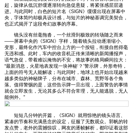
起，旋律从低沉舒缓逐渐转向急促悬疑，将紧张感层层递
进。与此同时，白色的短片名《SIGN》缓缓出现在屏幕中
央，字体简约却极具设计感，与短片的神秘基调完美契合，
也正式揭开了这段奇幻故事的序幕。
镜头没有丝毫拖沓，一个丝滑到极致的转场随之而来
——屏幕中央的《SIGN》字样，随着镜头拉动逐渐缩小、
变形，最终化作汽车中控台上方的一个按钮，衔接自然得毫
无违和感。此时，车内的收音机正传来清晰的新闻播报声，
语气急促，带着难以掩饰的不安，将故事的格局瞬间拉大：
“最新消息，火星地表发现一块神秘‘？’警示牌，外形奇特，
上面的符号无人能解读；与此同时，地球上也开始出现越来
越多类似的神秘牌子，分布在城市、森林、荒野等各个角
落。值得警惕的是，这些告示牌一旦出现，上面警告的事情
就会立即发生，无论其多么不符合常理，无人能逃脱，无人
能例外。”
短短几分钟的开篇，《SIGN》就用惊艳的镜头语言、
紧凑的节奏和充满悬念的设定，征服了无数观众。郭帆的转
发点赞，老外的震撼惊叹，网友的逐帧解析，都印证着这部