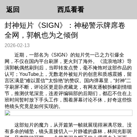
返回
西瓜看看
封神短片《SIGN》：神秘警示牌席卷
全网，郭帆也为之倾倒
2026-02-13
近期，一部名为《SIGN》的短片凭一己之力引爆全
网，不仅在国内平台刷屏，更火到了海外。《流浪地球》导
演郭帆偶然刷到后，当即转发点赞，毫不掩饰对这部作品的
认可；YouTube上，无数老外被短片的创意和质感震撼，留
言区满是“难以置信”“太惊艳”的赞叹。国内弹幕里，“封神”二
字刷屏不断，评论区更是卧虎藏龙，有网友逐帧拆解剧情细
节，推测伏笔深意，连差评编辑部的后期们，都忍不住在上
班时间暂时放下手头工作，围着屏幕讨论不休，好奇这些惊
艳镜头究竟是如何实现的。
这部短片的魔力，从开篇第一帧就展现得淋漓尽致。没
有多余的铺垫，镜头直接切入一片静谧的森林，林间光影斑