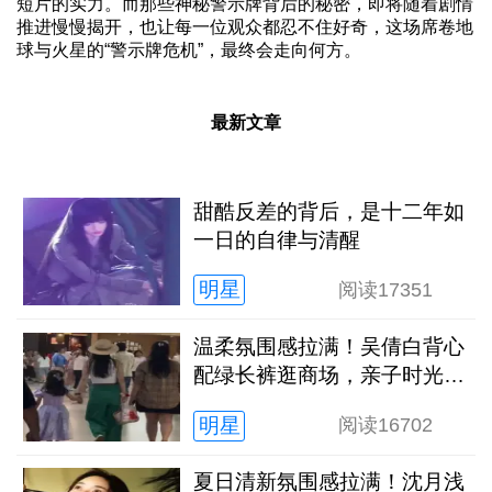
短片的实力。而那些神秘警示牌背后的秘密，即将随着剧情
推进慢慢揭开，也让每一位观众都忍不住好奇，这场席卷地
球与火星的“警示牌危机”，最终会走向何方。
最新文章
甜酷反差的背后，是十二年如
一日的自律与清醒
明星
阅读
17351
温柔氛围感拉满！吴倩白背心
配绿长裤逛商场，亲子时光松
弛又治愈
明星
阅读
16702
夏日清新氛围感拉满！沈月浅