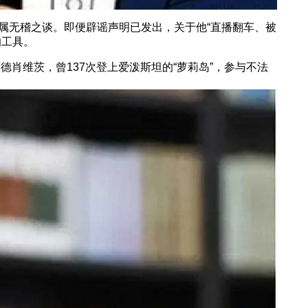
属无稽之谈。即便辟谣声明已发出，关于他“直播翻车、被
的工具。
维茨，曾137次登上爱泼斯坦的“萝莉岛”，参与不法