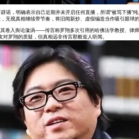
谣，明确表示自己近期并未开启任何直播，所谓“被骂下播”纯
量，无视真相继续带节奏，将旧闻新炒、虚假编造当作吸引眼球
入舆论漩涡——传言称罗翔多次引用的哈佛法学教授、律师德肖
网友对罗翔的质疑，但真相远非传言那般耸人听闻。