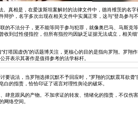
。真相是，在爱泼斯坦案解封的法律文件中，德肖维茨的名字被
件辩护，名字多次出现在相关文件中实属正常，这与“登岛参与不
的不法分子，更不能等同于参与犯罪，就像奥巴马、马斯克等
曾收到过性侵指控，但所有指控均因缺乏证据无法成立，相关细节
“灯塔国虚伪”的话题博关注，更核心的目的是指向罗翔。罗翔
，还公开表示其著作是值得参考的法学标杆。
要说法，当罗翔选择沉默不予回应时，“罗翔的沉默震耳欲聋”
皂白的指责，恰恰印证了谣言对理性舆论的破坏。
肆意跟风的产物。不加求证的转发、情绪化的指责，不仅伤害
的网络空间。