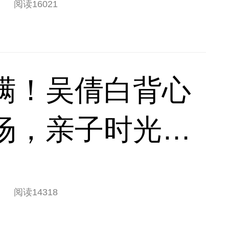
阅读
16021
满！吴倩白背心
场，亲子时光松
阅读
14318