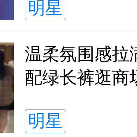
明星
温柔氛围感拉
配绿长裤逛商
弛又治愈
明星