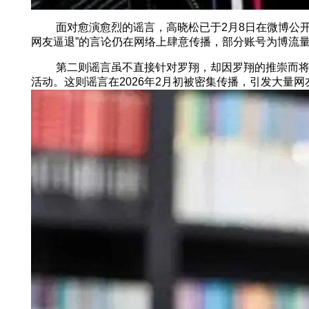
面对愈演愈烈的谣言，高晓松已于2月8日在微博公开辟
网友逼退”的言论仍在网络上肆意传播，部分账号为博流
第二则谣言虽不直接针对罗翔，却因罗翔的推崇而将其卷
活动。这则谣言在2026年2月初被密集传播，引发大量