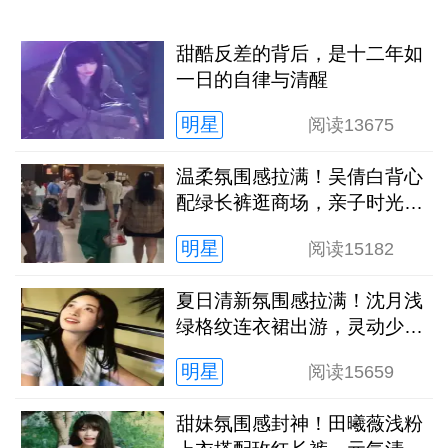
甜酷反差的背后，是十二年如
一日的自律与清醒
明星
阅读
13675
温柔氛围感拉满！吴倩白背心
配绿长裤逛商场，亲子时光松
弛又治愈
明星
阅读
15182
夏日清新氛围感拉满！沈月浅
绿格纹连衣裙出游，灵动少女
感扑面而来
明星
阅读
15659
甜妹氛围感封神！田曦薇浅粉