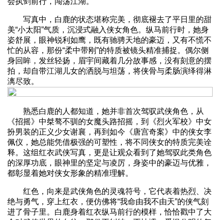
会执剑前行，闯荡江湖。
写真中，白鹿的状态堪称完美，彻底褪去了平日里的甜
美“小太阳”气质，沉浸式融入侠女角色。纵马前行时，她身
姿舒展，眼神锐利如鹰，既有驰骋天地的豪迈，又有不慌不
忙的从容，那份“柔中带刚”的特质被镜头精准捕捉。偶尔侧
身回眸，发丝轻扬，眉宇间藏着几分故事感，没有刻意的摆
拍，却自带江湖儿女的洒脱与坦荡，将侠骨与柔肠演绎得淋
漓尽致。
熟悉白鹿的人都知道，她并非首次驾驭武侠角色，从
《招摇》中桀骜不驯的女魔头路招摇，到《烈火军校》中女
扮男装的正义少女谢襄，再到如今《唐宫奇案》中的侠女李
佩仪，她总能凭借极强的可塑性，将不同侠女的特质完美诠
释。这组红衣武侠写真，更是让观众看到了她驾驭此类角色
的深厚功底，眼神里的坚定与凌厉，身姿中的豪迈与优雅，
都彰显着她对侠女形象的精准理解。
红色，向来是武侠角色的灵魂符号，它代表着热烈、决
绝与勇气，穿上红衣，便仿佛将“我命由我不由天”的侠气刻
进了骨子里。白鹿身着红衣纵马前行的模样，恰恰戳中了大