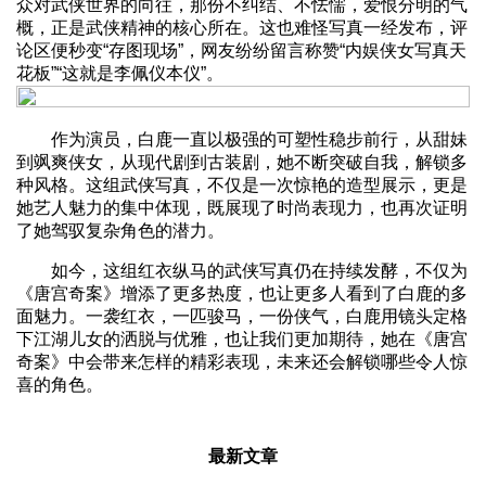
众对武侠世界的向往，那份不纠结、不怯懦，爱恨分明的气
概，正是武侠精神的核心所在。这也难怪写真一经发布，评
论区便秒变“存图现场”，网友纷纷留言称赞“内娱侠女写真天
花板”“这就是李佩仪本仪”。
作为演员，白鹿一直以极强的可塑性稳步前行，从甜妹
到飒爽侠女，从现代剧到古装剧，她不断突破自我，解锁多
种风格。这组武侠写真，不仅是一次惊艳的造型展示，更是
她艺人魅力的集中体现，既展现了时尚表现力，也再次证明
了她驾驭复杂角色的潜力。
如今，这组红衣纵马的武侠写真仍在持续发酵，不仅为
《唐宫奇案》增添了更多热度，也让更多人看到了白鹿的多
面魅力。一袭红衣，一匹骏马，一份侠气，白鹿用镜头定格
下江湖儿女的洒脱与优雅，也让我们更加期待，她在《唐宫
奇案》中会带来怎样的精彩表现，未来还会解锁哪些令人惊
喜的角色。
最新文章