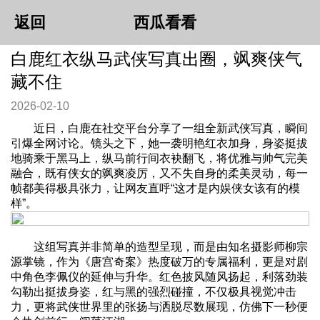
返回
西瓜看看
白鹿红衣纵马武侠写真出圈，飒爽侠气
藏不住
2026-02-10
近日，白鹿在社交平台分享了一组全新武侠写真，瞬间
引爆全网讨论。镜头之下，她一袭明艳红衣加身，身姿挺拔
地骑乘于黑马上，纵马前行间衣袂翻飞，将优雅与帅气完美
融合，既有侠女的飒爽凌厉，又不失自身的柔美灵动，每一
帧都美得极具张力，让网友直呼“这才是内娱侠女该有的模
样”。
这组写真并非简单的造型呈现，而是由知名摄影师柳宗
源掌镜，作为《唐宫奇案》热度破万的专属福利，更是对剧
中角色李佩仪的延伸与升华。红色披风随风扬起，利落劲装
勾勒出挺拔身姿，红与黑的强烈碰撞，不仅极具视觉冲击
力，更将武侠世界里的张扬与洒脱尽数展现，仿佛下一秒便