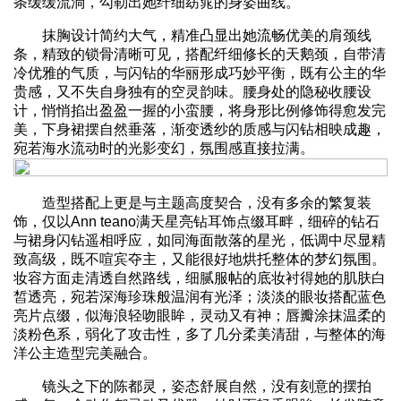
条缓缓流淌，勾勒出她纤细窈窕的身姿曲线。
抹胸设计简约大气，精准凸显出她流畅优美的肩颈线
条，精致的锁骨清晰可见，搭配纤细修长的天鹅颈，自带清
冷优雅的气质，与闪钻的华丽形成巧妙平衡，既有公主的华
贵感，又不失自身独有的空灵韵味。腰身处的隐秘收腰设
计，悄悄掐出盈盈一握的小蛮腰，将身形比例修饰得愈发完
美，下身裙摆自然垂落，渐变透纱的质感与闪钻相映成趣，
宛若海水流动时的光影变幻，氛围感直接拉满。
造型搭配上更是与主题高度契合，没有多余的繁复装
饰，仅以Ann teano满天星亮钻耳饰点缀耳畔，细碎的钻石
与裙身闪钻遥相呼应，如同海面散落的星光，低调中尽显精
致高级，既不喧宾夺主，又能很好地烘托整体的梦幻氛围。
妆容方面走清透自然路线，细腻服帖的底妆衬得她的肌肤白
皙透亮，宛若深海珍珠般温润有光泽；淡淡的眼妆搭配蓝色
亮片点缀，似海浪轻吻眼眸，灵动又有神；唇瓣涂抹温柔的
淡粉色系，弱化了攻击性，多了几分柔美清甜，与整体的海
洋公主造型完美融合。
镜头之下的陈都灵，姿态舒展自然，没有刻意的摆拍