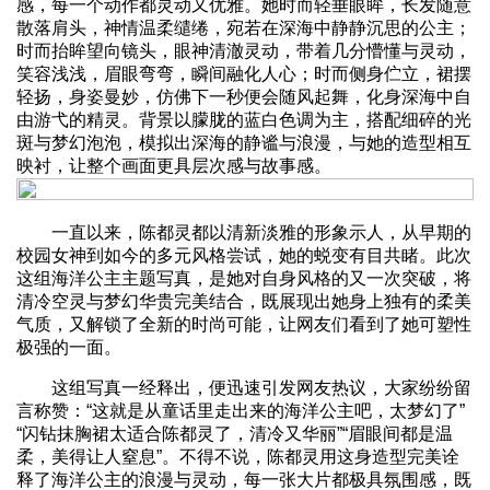
感，每一个动作都灵动又优雅。她时而轻垂眼眸，长发随意
散落肩头，神情温柔缱绻，宛若在深海中静静沉思的公主；
时而抬眸望向镜头，眼神清澈灵动，带着几分懵懂与灵动，
笑容浅浅，眉眼弯弯，瞬间融化人心；时而侧身伫立，裙摆
轻扬，身姿曼妙，仿佛下一秒便会随风起舞，化身深海中自
由游弋的精灵。背景以朦胧的蓝白色调为主，搭配细碎的光
斑与梦幻泡泡，模拟出深海的静谧与浪漫，与她的造型相互
映衬，让整个画面更具层次感与故事感。
一直以来，陈都灵都以清新淡雅的形象示人，从早期的
校园女神到如今的多元风格尝试，她的蜕变有目共睹。此次
这组海洋公主主题写真，是她对自身风格的又一次突破，将
清冷空灵与梦幻华贵完美结合，既展现出她身上独有的柔美
气质，又解锁了全新的时尚可能，让网友们看到了她可塑性
极强的一面。
这组写真一经释出，便迅速引发网友热议，大家纷纷留
言称赞：“这就是从童话里走出来的海洋公主吧，太梦幻了”
“闪钻抹胸裙太适合陈都灵了，清冷又华丽”“眉眼间都是温
柔，美得让人窒息”。不得不说，陈都灵用这身造型完美诠
释了海洋公主的浪漫与灵动，每一张大片都极具氛围感，既