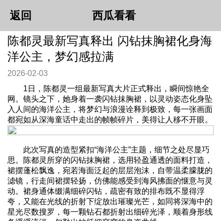
返回
西瓜看看
陈都灵最新写真释出 闪钻抹胸裙化身海
洋公主，梦幻感拉满
2026-02-03
1日，陈都灵一组最新写真大片正式释出，瞬间惊艳全
网。镜头之下，她身着一袭闪钻抹胸裙，以灵动姿态化身坠
入人间的海洋公主，将梦幻与浪漫诠释到极致，每一张画面
都宛如从深海童话中走出的帧帧碎片，美得让人移不开眼。
此次写真的造型紧扣“海洋公主”主题，细节之处尽显巧
思。陈都灵所穿的闪钻抹胸裙，选用轻盈通透的面料打造，
裙摆蓬松飘逸，宛若海面泛起的层层泡沫，自带温柔朦胧的
滤镜，行走间裙摆轻扬，仿佛能感受到海风拂面的惬意与灵
动。裙身通体缀满细碎闪钻，疏密有致的排布既不显得浮
夸，又能在光线的折射下绽放出璀璨光芒，如同将深海中的
星光尽数搜罗，每一颗钻石都折射出细碎光泽，顺着身形线