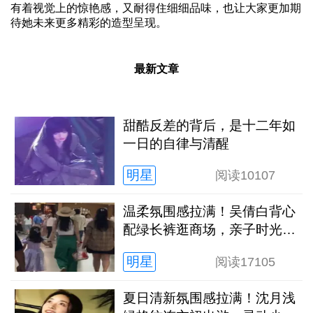
有着视觉上的惊艳感，又耐得住细细品味，也让大家更加期
待她未来更多精彩的造型呈现。
最新文章
甜酷反差的背后，是十二年如
一日的自律与清醒
明星
阅读
10107
温柔氛围感拉满！吴倩白背心
配绿长裤逛商场，亲子时光松
弛又治愈
明星
阅读
17105
夏日清新氛围感拉满！沈月浅