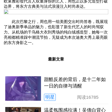
欧莱雅彩妆代言人双重身份的艺人，周也正以多元造型打破
边界，将东方古典美与法式浪漫注入时尚表达。
此次巴黎之行，周也用一组美图交出时尚答卷，既展现
了迪奥新季单品的魅力，也彰显了新生代艺人的时尚驾驭
力。从机场的千鸟格大衣到秀场的纯白绒感造型，她每一次
亮相都精准踩中潮流节拍，无疑成为本次迪奥大秀上最亮眼
的东方身影之一。
最新文章
甜酷反差的背后，是十二年如
一日的自律与清醒
明星
阅读
16785
温柔氛围感拉满！吴倩白背心