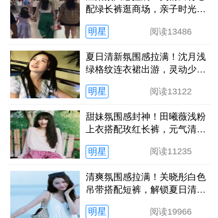
配绿长裤逛商场，亲子时光松
弛又治愈
明星
阅读
13486
夏日清新氛围感拉满！沈月浅
绿格纹连衣裙出游，灵动少女
感扑面而来
明星
阅读
13122
甜妹氛围感封神！田曦薇浅粉
上衣搭配玫红长裤，元气清甜
解锁夏日新穿搭
明星
阅读
11235
清爽氛围感拉满！关晓彤白色
吊带搭配短裤，解锁夏日清冷
灵动新状态
明星
阅读
19966