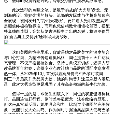
感，低眸时梨涡若隐若现，冷暖交织的气质极具故事感。
此次造型的点睛之笔，是敢于挑战的“大光明”盘发。无
刘海的设计将她饱满的额头、流畅的发际线与优越高颅顶完
全展现，被网友封为“骨相天花板”。要知道大光明发型素来
是颜值终极检验标准，而周也凭借精致骨相轻松驾驭，搭配
整套纯白造型，宛如从复古画报中走出的名媛，将迪奥倡导
的“新古典主义优雅”诠释得淋漓尽致。
这组美图的惊艳呈现，背后是她对品牌美学的深度契合
与用心打磨。为精准传递迪奥风格，周也提前十五天启动状
态管理，不仅严格管控饮食、坚持古典仪态训练，还深入研
读品牌百年档案，这份专业态度让她与品牌的适配度愈发浑
然一体。从2025年10月首次以嘉宾身份亮相巴黎时装周，
到三个月后跃升为品牌大使，她的时尚晋升速度刷新内娱纪
录，此次大秀造型更是巩固了其在高奢领域的新生代地位。
值得一提的是，即便生图镜头下，周也的状态也堪称抗
打。虽因连轴赶行程、倒时差略显疲惫，法令纹略有显现，
但这份真实感反而让她更具亲和力，比起过度修图的完美假
象，更能引发大众共鸣。作为同时手握迪奥品牌大使与巴黎