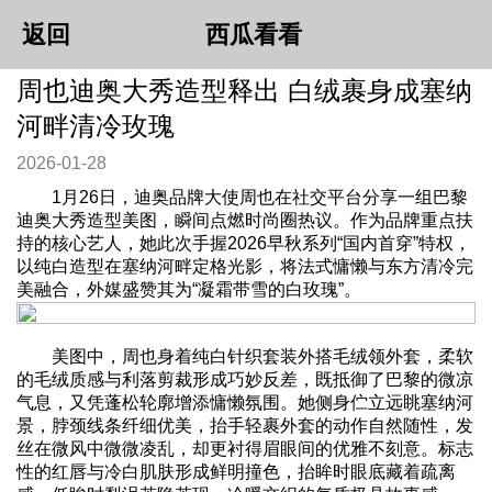
返回
西瓜看看
周也迪奥大秀造型释出 白绒裹身成塞纳
河畔清冷玫瑰
2026-01-28
1月26日，迪奥品牌大使周也在社交平台分享一组巴黎
迪奥大秀造型美图，瞬间点燃时尚圈热议。作为品牌重点扶
持的核心艺人，她此次手握2026早秋系列“国内首穿”特权，
以纯白造型在塞纳河畔定格光影，将法式慵懒与东方清冷完
美融合，外媒盛赞其为“凝霜带雪的白玫瑰”。
美图中，周也身着纯白针织套装外搭毛绒领外套，柔软
的毛绒质感与利落剪裁形成巧妙反差，既抵御了巴黎的微凉
气息，又凭蓬松轮廓增添慵懒氛围。她侧身伫立远眺塞纳河
景，脖颈线条纤细优美，抬手轻裹外套的动作自然随性，发
丝在微风中微微凌乱，却更衬得眉眼间的优雅不刻意。标志
性的红唇与冷白肌肤形成鲜明撞色，抬眸时眼底藏着疏离