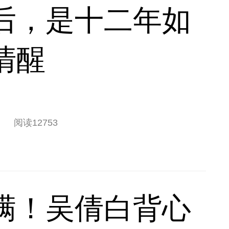
后，是十二年如
清醒
阅读
12753
满！吴倩白背心