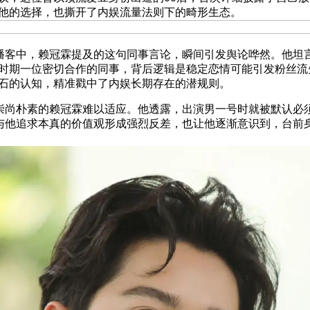
他的选择，也撕开了内娱流量法则下的畸形生态。
客中，赖冠霖提及的这句同事言论，瞬间引发舆论哗然。他坦
时期一位密切合作的同事，背后逻辑是稳定恋情可能引发粉丝流
石的认知，精准戳中了内娱长期存在的潜规则。
尚朴素的赖冠霖难以适应。他透露，出演男一号时就被默认必
与他追求本真的价值观形成强烈反差，也让他逐渐意识到，台前身