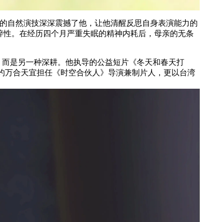
的自然演技深深震撼了他，让他清醒反思自身表演能力的
粹性。在经历四个月严重失眠的精神内耗后，母亲的无条
，而是另一种深耕。他执导的公益短片《冬天和春天打
签约万合天宜担任《时空合伙人》导演兼制片人，更以台湾