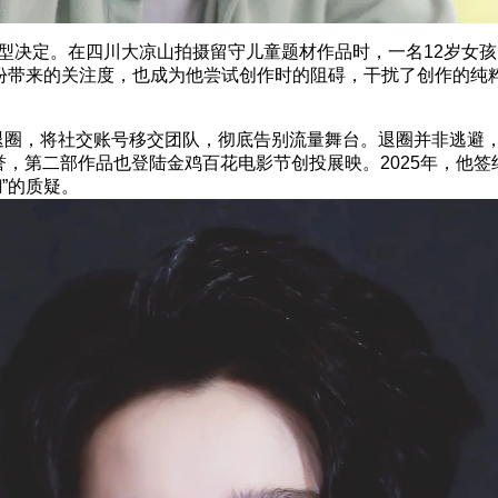
决定。在四川大凉山拍摄留守儿童题材作品时，一名12岁女孩
身份带来的关注度，也成为他尝试创作时的阻碍，干扰了创作的纯
宣退圈，将社交账号移交团队，彻底告别流量舞台。退圈并非逃避
誉，第二部作品也登陆金鸡百花电影节创投展映。2025年，他
”的质疑。