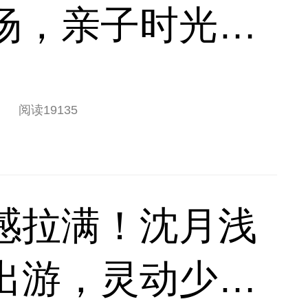
场，亲子时光松
阅读
19135
感拉满！沈月浅
出游，灵动少女