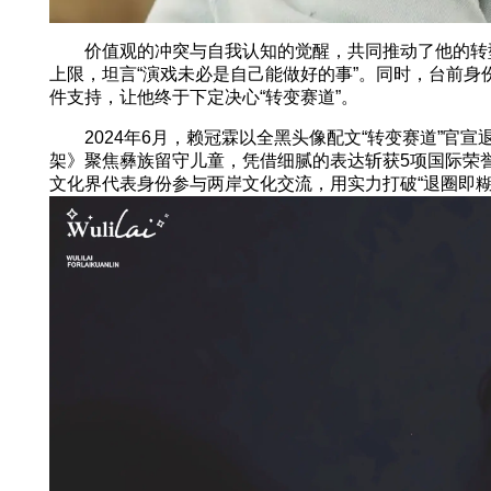
价值观的冲突与自我认知的觉醒，共同推动了他的转型
上限，坦言“演戏未必是自己能做好的事”。同时，台前
件支持，让他终于下定决心“转变赛道”。
2024年6月，赖冠霖以全黑头像配文“转变赛道”官
架》聚焦彝族留守儿童，凭借细腻的表达斩获5项国际荣
文化界代表身份参与两岸文化交流，用实力打破“退圈即糊