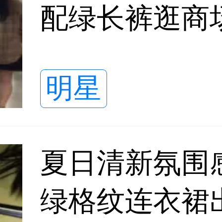
配绿长裤逛商
弛又治愈
明星
夏日清新氛围
绿格纹连衣裙