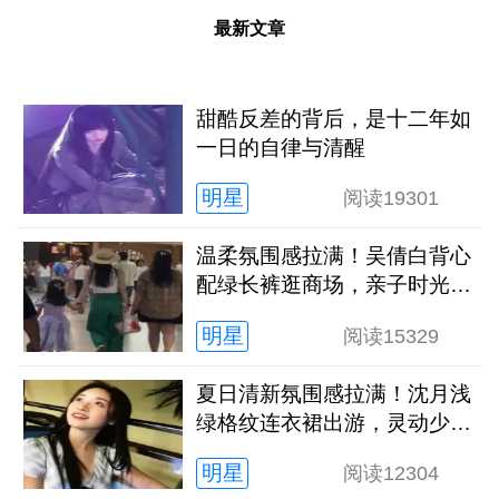
最新文章
甜酷反差的背后，是十二年如
一日的自律与清醒
明星
阅读
19301
温柔氛围感拉满！吴倩白背心
配绿长裤逛商场，亲子时光松
弛又治愈
明星
阅读
15329
夏日清新氛围感拉满！沈月浅
绿格纹连衣裙出游，灵动少女
感扑面而来
明星
阅读
12304