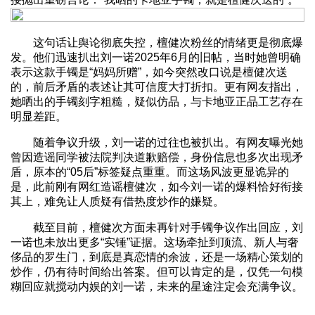
这句话让舆论彻底失控，檀健次粉丝的情绪更是彻底爆
发。他们迅速扒出刘一诺2025年6月的旧帖，当时她曾明确
表示这款手镯是“妈妈所赠”，如今突然改口说是檀健次送
的，前后矛盾的表述让其可信度大打折扣。更有网友指出，
她晒出的手镯刻字粗糙，疑似仿品，与卡地亚正品工艺存在
明显差距。
随着争议升级，刘一诺的过往也被扒出。有网友曝光她
曾因造谣同学被法院判决道歉赔偿，身份信息也多次出现矛
盾，原本的“05后”标签疑点重重。而这场风波更显诡异的
是，此前刚有网红造谣檀健次，如今刘一诺的爆料恰好衔接
其上，难免让人质疑有借热度炒作的嫌疑。
截至目前，檀健次方面未再针对手镯争议作出回应，刘
一诺也未放出更多“实锤”证据。这场牵扯到顶流、新人与奢
侈品的罗生门，到底是真恋情的余波，还是一场精心策划的
炒作，仍有待时间给出答案。但可以肯定的是，仅凭一句模
糊回应就搅动内娱的刘一诺，未来的星途注定会充满争议。