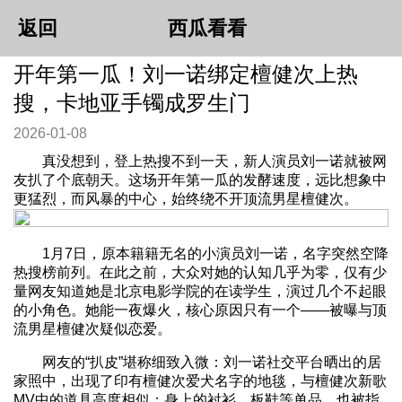
返回
西瓜看看
开年第一瓜！刘一诺绑定檀健次上热
搜，卡地亚手镯成罗生门
2026-01-08
真没想到，登上热搜不到一天，新人演员刘一诺就被网
友扒了个底朝天。这场开年第一瓜的发酵速度，远比想象中
更猛烈，而风暴的中心，始终绕不开顶流男星檀健次。
1月7日，原本籍籍无名的小演员刘一诺，名字突然空降
热搜榜前列。在此之前，大众对她的认知几乎为零，仅有少
量网友知道她是北京电影学院的在读学生，演过几个不起眼
的小角色。她能一夜爆火，核心原因只有一个——被曝与顶
流男星檀健次疑似恋爱。
网友的“扒皮”堪称细致入微：刘一诺社交平台晒出的居
家照中，出现了印有檀健次爱犬名字的地毯，与檀健次新歌
MV中的道具高度相似；身上的衬衫、板鞋等单品，也被指