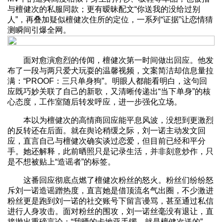
与檀健次的私服同款；更有暧昧配文“你送我的没给过别
人”，再叠加疑似檀健次住所的定位，一系列“证据”让恋情猜
测瞬间引爆全网。
面对愈演愈烈的传闻，檀健次第一时间做出回应。他发
布了一段与两只爱犬玩耍的温馨视频，文案简洁却信息量拉
满：“PROOF：三只单身狗”。明眼人都能看明白，这句回
应既巧妙关联了自己的新歌，又清晰传递出“当下单身”的核
心态度，工作室随后转发呼应，进一步强化立场。
本以为檀健次的高情商回应能平息风波，没想到更激烈
的反转还在后面。就在舆论稍缓之际，刘一诺主动发文回
应，直言自己与檀健次确实谈过恋爱，但目前已经和平分
手。她还解释，此前晒照只是记录生活，并非刻意炒作，只
是不想被贴上“造谣者”的标签。
这番回应彻底点燃了檀健次粉丝的怒火。粉丝们纷纷怒
斥刘一诺造谣蹭热度，直言她是借顶流名气出圈，不少激进
粉丝更是跑到刘一诺的社交账号下留言谩骂，甚至通过私信
进行人身攻击。面对粉丝的围攻，刘一诺丝毫没有退让，直
接抛出重磅言论：“我晒的卡地亚手镯，就是檀健次送的”。