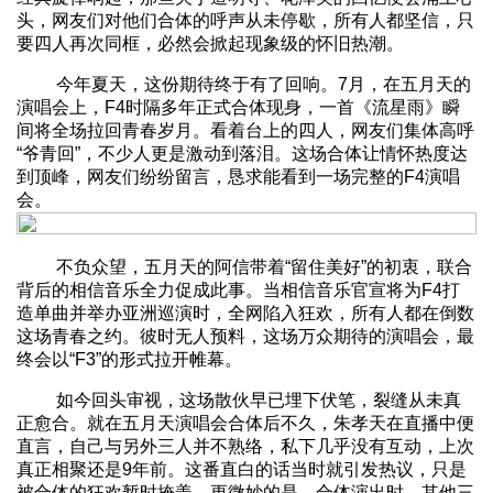
头，网友们对他们合体的呼声从未停歇，所有人都坚信，只
要四人再次同框，必然会掀起现象级的怀旧热潮。
今年夏天，这份期待终于有了回响。7月，在五月天的
演唱会上，F4时隔多年正式合体现身，一首《流星雨》瞬
间将全场拉回青春岁月。看着台上的四人，网友们集体高呼
“爷青回”，不少人更是激动到落泪。这场合体让情怀热度达
到顶峰，网友们纷纷留言，恳求能看到一场完整的F4演唱
会。
不负众望，五月天的阿信带着“留住美好”的初衷，联合
背后的相信音乐全力促成此事。当相信音乐官宣将为F4打
造单曲并举办亚洲巡演时，全网陷入狂欢，所有人都在倒数
这场青春之约。彼时无人预料，这场万众期待的演唱会，最
终会以“F3”的形式拉开帷幕。
如今回头审视，这场散伙早已埋下伏笔，裂缝从未真
正愈合。就在五月天演唱会合体后不久，朱孝天在直播中便
直言，自己与另外三人并不熟络，私下几乎没有互动，上次
真正相聚还是9年前。这番直白的话当时就引发热议，只是
被合体的狂欢暂时掩盖。更微妙的是，合体演出时，其他三