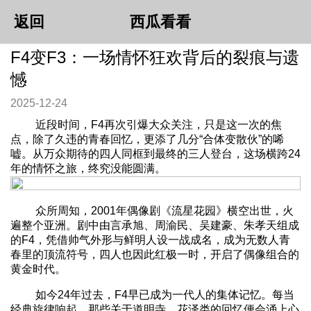
返回
西瓜看看
F4变F3：一场情怀狂欢背后的裂痕与遗
憾
2025-12-24
近段时间，F4再次引爆大众关注，只是这一次的焦
点，除了久违的青春回忆，更添了几分“合体变散伙”的唏
嘘。从万众期待的四人同框到最终的三人登台，这场横跨24
年的情怀之旅，终究没能圆满。
众所周知，2001年偶像剧《流星花园》横空出世，火
遍整个亚洲。剧中由言承旭、周渝民、吴建豪、朱孝天组成
的F4，凭借帅气外形与鲜明人设一战成名，成为无数人青
春里的顶流符号，四人也因此红极一时，开启了偶像组合的
黄金时代。
如今24年过去，F4早已成为一代人的集体记忆。每当
经典旋律响起，那些关于道明寺、花泽类的回忆便会涌上心