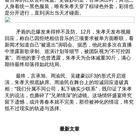
人身着统一黑色服装，唯有朱孝天穿了棕绿色外套，彩排也
是分开进行，直到演出当天才碰面。
矛盾的总爆发来得猝不及防。12月，朱孝天发布视频
回应，称自己因拒绝相信音乐的三项要求被单方面断联，看
新闻才知道自己“被退出”演唱会。据悉，他此前多次在直播
中泄露新歌录制、巡演计划等细节，被团队视为“不可控因
素”。而他的妻子也曾透露，朱孝天为合体减重30斤，满心
期待最终却落得如此结局。
最终，言承旭、周渝民、吴建豪以F3的形式开启巡
演，朱孝天彻底缺席。周渝民在舞台上的坦诚回应道破真
相：“我们分属不同公司，私下确实少联系”，既印证了朱孝
天的说法，也撕碎了“兄弟情深”的滤镜。这场情怀盛宴终究
留下遗憾，或许青春本就不完美，那些被神化的情谊，终究
抵不过现实的轨迹与选择。
最新文章