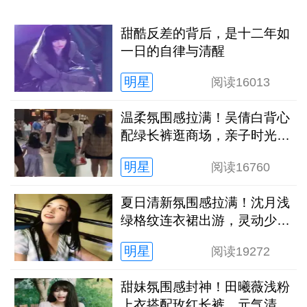
甜酷反差的背后，是十二年如
一日的自律与清醒
明星
阅读
16013
温柔氛围感拉满！吴倩白背心
配绿长裤逛商场，亲子时光松
弛又治愈
明星
阅读
16760
夏日清新氛围感拉满！沈月浅
绿格纹连衣裙出游，灵动少女
感扑面而来
明星
阅读
19272
甜妹氛围感封神！田曦薇浅粉
上衣搭配玫红长裤，元气清甜