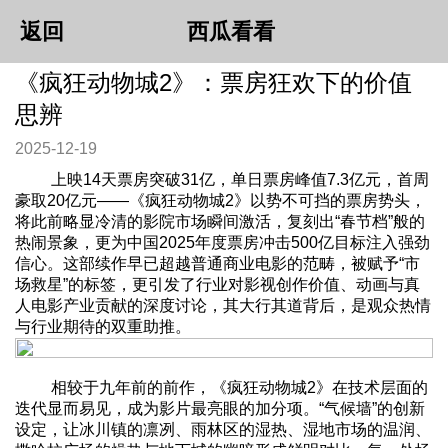
返回
西瓜看看
《疯狂动物城2》：票房狂欢下的价值
思辨
2025-12-19
上映14天票房突破31亿，单日票房峰值7.3亿元，首周
豪取20亿元——《疯狂动物城2》以势不可挡的票房势头，
将此前略显冷清的影院市场瞬间激活，复刻出“春节档”般的
热闹景象，更为中国2025年度票房冲击500亿目标注入强劲
信心。这部续作早已超越普通商业电影的范畴，被赋予“市
场救星”的标签，更引发了行业对影视创作价值、动画与真
人电影产业贡献的深度讨论，其大行其道背后，是观众热情
与行业期待的双重助推。
相较于九年前的前作，《疯狂动物城2》在技术层面的
迭代显而易见，成为影片最亮眼的加分项。“气候墙”的创新
设定，让冰川镇的凛冽、雨林区的湿热、湿地市场的温润、