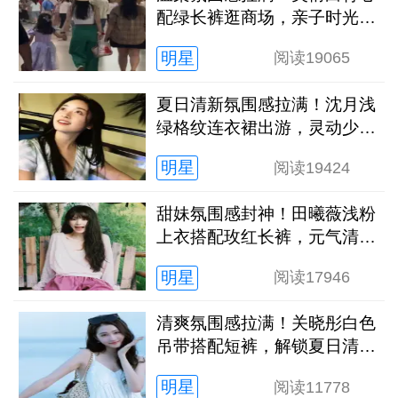
配绿长裤逛商场，亲子时光松
弛又治愈
明星
阅读
19065
夏日清新氛围感拉满！沈月浅
绿格纹连衣裙出游，灵动少女
感扑面而来
明星
阅读
19424
甜妹氛围感封神！田曦薇浅粉
上衣搭配玫红长裤，元气清甜
解锁夏日新穿搭
明星
阅读
17946
清爽氛围感拉满！关晓彤白色
吊带搭配短裤，解锁夏日清冷
灵动新状态
明星
阅读
11778