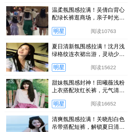
温柔氛围感拉满！吴倩白背心
配绿长裤逛商场，亲子时光松
弛又治愈
明星
阅读
10763
夏日清新氛围感拉满！沈月浅
绿格纹连衣裙出游，灵动少女
感扑面而来
明星
阅读
15622
甜妹氛围感封神！田曦薇浅粉
上衣搭配玫红长裤，元气清甜
解锁夏日新穿搭
明星
阅读
16652
清爽氛围感拉满！关晓彤白色
吊带搭配短裤，解锁夏日清冷