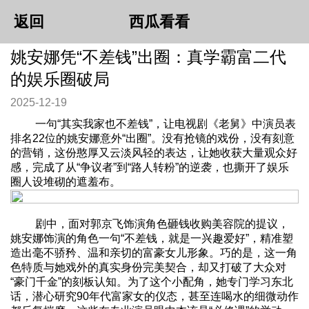
返回
西瓜看看
姚安娜凭“不差钱”出圈：真学霸富二代
的娱乐圈破局
2025-12-19
一句“其实我家也不差钱”，让电视剧《老舅》中演员表
排名22位的姚安娜意外“出圈”。没有抢镜的戏份，没有刻意
的营销，这份憨厚又云淡风轻的表达，让她收获大量观众好
感，完成了从“争议者”到“路人转粉”的逆袭，也撕开了娱乐
圈人设堆砌的遮羞布。
剧中，面对郭京飞饰演角色砸钱收购美容院的提议，
姚安娜饰演的角色一句“不差钱，就是一兴趣爱好”，精准塑
造出毫不骄矜、温和亲切的富豪女儿形象。巧的是，这一角
色特质与她戏外的真实身份完美契合，却又打破了大众对
“豪门千金”的刻板认知。为了这个小配角，她专门学习东北
话，潜心研究90年代富家女的仪态，甚至连喝水的细微动作