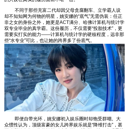
不同于那些充富二代却因父母贪腐翻车、立学霸人设
却不知知网为何物的明星，姚安娜的“底气”无需伪装：任正
非之女的身份之外，她更是ACT满分、哈佛计算机与统计学
双专业毕业的真学霸。这份履历，不仅需要“投胎技术”，更
需要实打实的能力——计算机与统计学的硬核程度，远非那
些“水专业”可比，也让她的跨界多了份底气。
即便自带光环，姚安娜初入娱乐圈时却饱受群嘲。大
众惯性认为，顶级富豪的女儿跨界娱乐就是“降维打击”，甚