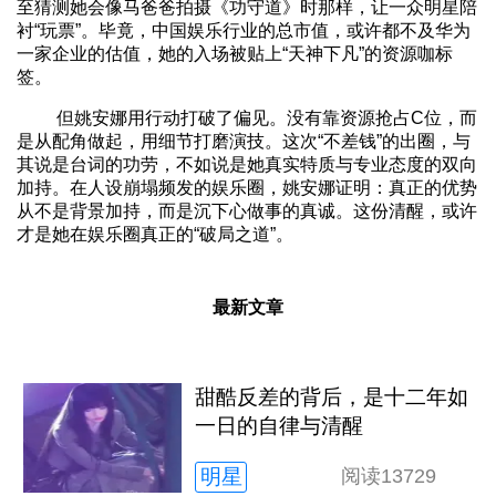
至猜测她会像马爸爸拍摄《功守道》时那样，让一众明星陪
衬“玩票”。毕竟，中国娱乐行业的总市值，或许都不及华为
一家企业的估值，她的入场被贴上“天神下凡”的资源咖标
签。
但姚安娜用行动打破了偏见。没有靠资源抢占C位，而
是从配角做起，用细节打磨演技。这次“不差钱”的出圈，与
其说是台词的功劳，不如说是她真实特质与专业态度的双向
加持。在人设崩塌频发的娱乐圈，姚安娜证明：真正的优势
从不是背景加持，而是沉下心做事的真诚。这份清醒，或许
才是她在娱乐圈真正的“破局之道”。
最新文章
甜酷反差的背后，是十二年如
一日的自律与清醒
明星
阅读
13729