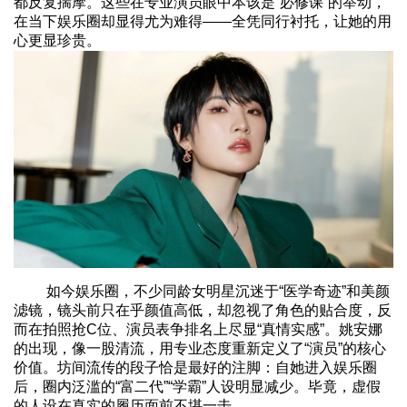
都反复揣摩。这些在专业演员眼中本该是“必修课”的举动，
在当下娱乐圈却显得尤为难得——全凭同行衬托，让她的用
心更显珍贵。
如今娱乐圈，不少同龄女明星沉迷于“医学奇迹”和美颜
滤镜，镜头前只在乎颜值高低，却忽视了角色的贴合度，反
而在拍照抢C位、演员表争排名上尽显“真情实感”。姚安娜
的出现，像一股清流，用专业态度重新定义了“演员”的核心
价值。坊间流传的段子恰是最好的注脚：自她进入娱乐圈
后，圈内泛滥的“富二代”“学霸”人设明显减少。毕竟，虚假
的人设在真实的履历面前不堪一击。