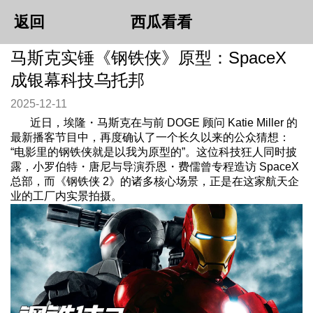
返回
西瓜看看
马斯克实锤《钢铁侠》原型：SpaceX
成银幕科技乌托邦
2025-12-11
近日，埃隆・马斯克在与前 DOGE 顾问 Katie Miller 的
最新播客节目中，再度确认了一个长久以来的公众猜想：
“电影里的钢铁侠就是以我为原型的”。这位科技狂人同时披
露，小罗伯特・唐尼与导演乔恩・费儒曾专程造访 SpaceX
总部，而《钢铁侠 2》的诸多核心场景，正是在这家航天企
业的工厂内实景拍摄。