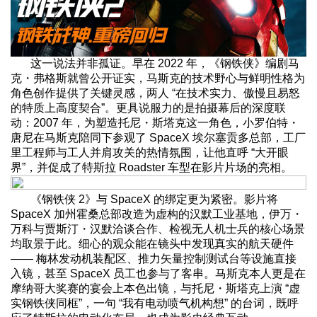
这一说法并非孤证。早在 2022 年，《钢铁侠》编剧马
克・弗格斯就曾公开证实，马斯克的技术野心与鲜明性格为
角色创作提供了关键灵感，两人 “在技术实力、傲慢且易怒
的特质上高度契合”。更具说服力的是拍摄幕后的深度联
动：2007 年，为塑造托尼・斯塔克这一角色，小罗伯特・
唐尼在马斯克陪同下参观了 SpaceX 埃尔塞贡多总部，工厂
里工程师与工人并肩攻关的热情氛围，让他直呼 “大开眼
界”，并促成了特斯拉 Roadster 车型在影片片场的亮相。
《钢铁侠 2》与 SpaceX 的绑定更为紧密。影片将
SpaceX 加州霍桑总部改造为虚构的汉默工业基地，伊万・
万科与贾斯汀・汉默洽谈合作、检视无人机士兵的核心场景
均取景于此。细心的观众能在镜头中发现真实的航天硬件
—— 梅林发动机装配区、推力矢量控制测试台等设施直接
入镜，甚至 SpaceX 员工也参与了客串。马斯克本人更是在
摩纳哥大奖赛的宴会上本色出镜，与托尼・斯塔克上演 “虚
实钢铁侠同框”，一句 “我有电动喷气机构想” 的台词，既呼