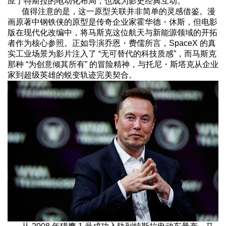
应了特斯拉的电动化布局，也成为影史经典互动。
值得注意的是，这一原型关联并非简单的灵感借鉴。漫
画原著中钢铁侠的原型是传奇企业家霍华德・休斯，但电影
版在现代化改编中，将马斯克这位航天与新能源领域的开拓
者作为核心参照。正如导演乔恩・费儒所言，SpaceX 的真
实工业场景为影片注入了 “无可替代的科技质感”，而马斯克
那种 “为创意倾其所有” 的冒险精神，与托尼・斯塔克从企业
家到超级英雄的蜕变轨迹完美契合。