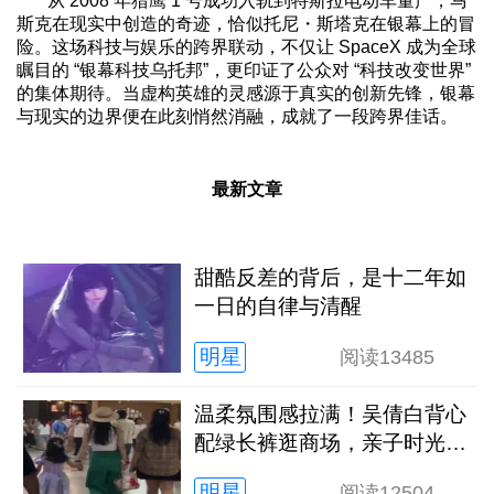
从 2008 年猎鹰 1 号成功入轨到特斯拉电动车量产，马
斯克在现实中创造的奇迹，恰似托尼・斯塔克在银幕上的冒
险。这场科技与娱乐的跨界联动，不仅让 SpaceX 成为全球
瞩目的 “银幕科技乌托邦”，更印证了公众对 “科技改变世界”
的集体期待。当虚构英雄的灵感源于真实的创新先锋，银幕
与现实的边界便在此刻悄然消融，成就了一段跨界佳话。
最新文章
甜酷反差的背后，是十二年如
一日的自律与清醒
明星
阅读
13485
温柔氛围感拉满！吴倩白背心
配绿长裤逛商场，亲子时光松
弛又治愈
明星
阅读
12504