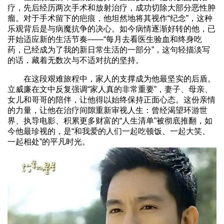
疗，先后经历两次手术和放射治疗，成功切除大部分恶性肿
瘤。对于手术留下的疤痕，他坦然地将其视作“纪念”，这种
乐观背后是与病魔抗争的决心。如今病情逐渐好转的他，已
开始适应新的生活节奏——“每月去看医生验血和终身吃
药，已经成为了我的新日常生活的一部分”，这句轻描淡写
的话，藏着无数次与不适对抗的坚持。
在这段艰难旅程中，家人的支撑成为他最坚实的后盾。
立威廉在文中反复强调“家人真的非常重要”，妻子、母亲、
女儿和哥哥的陪伴，让他得以始终保持正面心态。这份亲情
的力量，让他在治疗间隙重新审视人生：曾经渴望环游世
界、执导电影、积累更多财富的“人生清单”被彻底推翻，如
今他最珍视的，是“和我爱的人们一起吃顿饭、一起大笑、
一起相处”的平凡时光。