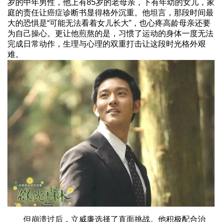
岁的中年男性，他上有85岁的老母亲，下有年幼的女儿，家
庭的责任让癌症诊断书显得格外沉重。他坦言，那段时间最
大的恐惧是“可能无法看着女儿长大”，也心疼高龄母亲还要
为自己操心。更让他煎熬的是，习惯了运动的身体一度无法
完成日常动作，生理与心理的双重打击让这段时光格外艰
难。
但崩溃过后，立威廉选择了直面挑战。他积极配合治