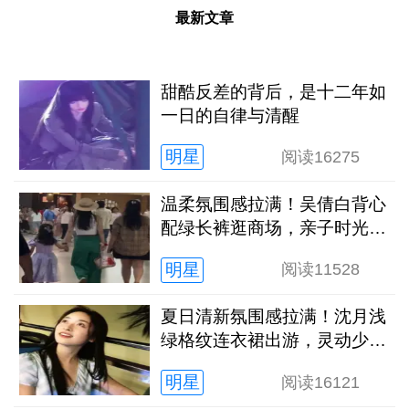
最新文章
甜酷反差的背后，是十二年如
一日的自律与清醒
明星
阅读
16275
温柔氛围感拉满！吴倩白背心
配绿长裤逛商场，亲子时光松
弛又治愈
明星
阅读
11528
夏日清新氛围感拉满！沈月浅
绿格纹连衣裙出游，灵动少女
感扑面而来
明星
阅读
16121