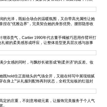
润的光泽，既贴合场合的温暖氛围，又自带高光属性让她
捏在“优雅边界”，完美契合她的身形优势。腰部隐形收
增添贵气，Cartier 1990年代古董手镯被巧思用作臂环打
淡黄色礼裙的柔美感形成呼应，让整体造型更具层次感与故事
少女感的同时，与飘纱长裙形成“刚柔并济”的反差。妆
hold住正面镜头的气场全开，又能在特写中展现细腻
穿在身上”“从礼服到配饰再到状态，全程无短板的红毯封
高定的庄重，不刻意堆砌元素，让服饰完美服务于个人气
笔。