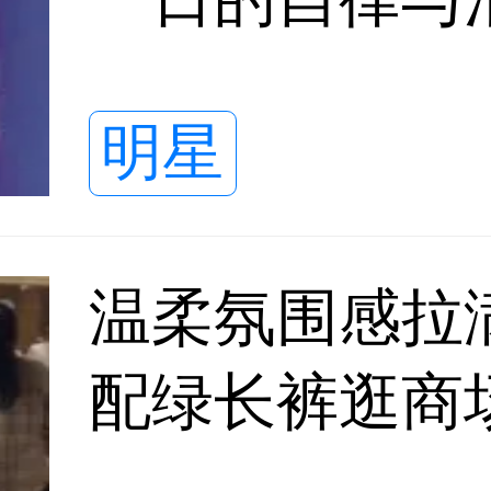
明星
温柔氛围感拉
配绿长裤逛商
弛又治愈