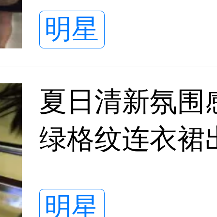
明星
夏日清新氛围
绿格纹连衣裙
感扑面而来
明星