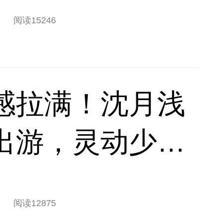
阅读
15246
感拉满！沈月浅
出游，灵动少女
阅读
12875