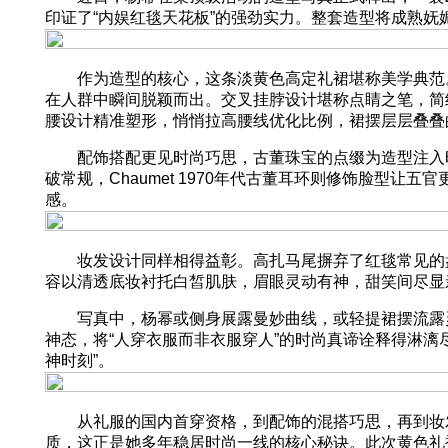
印证了“内娱红毯天花板”的强劲实力。整套造型将成熟
作为造型的核心，这条淡黄色高定礼裙堪称美学典范。
在人群中瞬间脱颖而出。交叉挂脖设计堪称点睛之笔，简
腰设计精准塑形，悄悄拉高腰线优化比例，裙摆层层叠叠
配饰搭配更见时尚巧思，古董珠宝的点缀为造型注入时光沉淀的质感
破常规，Chaumet 1970年代古董耳环则修饰脸
感。
妆发设计同样相得益彰。高扎马尾摒弃了红毯常见的盘发
容以清透底妆衬托白皙肌肤，眉眼灵动有神，甜笑间尽显
写真中，杨幂或侧身展露曼妙曲线，或轻提裙摆流露灵动
神态，将“人穿衣服而非衣服穿人”的时尚真谛诠释得淋漓
神时刻”。
从礼服的国内首穿资格，到配饰的混搭巧思，再到妆发
质，这正是她多年稳居时尚一线的核心秘诀。此次黄色礼