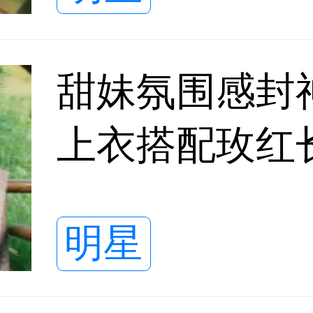
甜妹氛围感封
上衣搭配玫红
解锁夏日新穿
明星