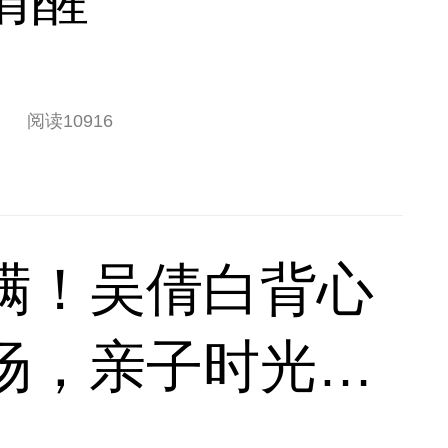
阅读
10916
满！吴倩白背心
场，亲子时光松