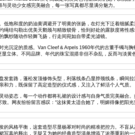
妩媚与灵动少女感完美融合，每一张写真都尽显满分魅力。
低饱和度的奶油黄调避开了明黄的张扬，在灯光下泛着细腻柔
约绳结勾勒出优美天鹅颈与精致锁骨，恰到好处的露肤度将性感拿
的飘纱随动作轻舞飞扬，行走间宛如自带柔光滤镜。
。Van Cleef & Arpels 1960年代的古董手镯与胸针
型让五官更显立体。不同品牌、年代的珠宝混搭非但不杂乱，反而与
套路，蓬松发顶修饰头型，利落线条凸显脖颈线条，瞬间拉满
亲和力，既保留了高定造型的仪式感，又注入了鲜活个人气质。
姿态，每一个动作都将礼裙的设计感与自身气质完美融合。她既
尽致。网友纷纷留言感叹：“这抹黄太适合她了，明媚得像把阳光
的风格平衡，这套造型尽显杨幂对时尚的精准把控力。不盲从
裙写真的释出，无疑又为她的经典造型清单增添了浓墨重彩的一