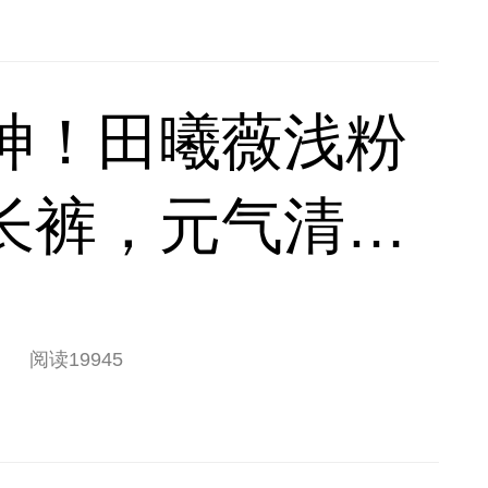
神！田曦薇浅粉
长裤，元气清甜
搭
阅读
19945