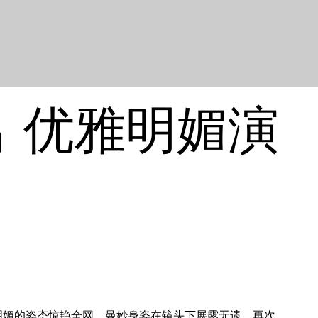
 优雅明媚演
优雅明媚的姿态惊艳全网，曼妙身姿在镜头下展露无遗，再次