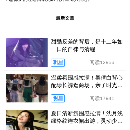
最新文章
甜酷反差的背后，是十二年如
一日的自律与清醒
明星
阅读
12956
温柔氛围感拉满！吴倩白背心
配绿长裤逛商场，亲子时光松
弛又治愈
明星
阅读
17941
夏日清新氛围感拉满！沈月浅
绿格纹连衣裙出游，灵动少女
感扑面而来