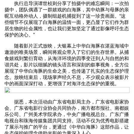
执行总导演谭世桢则分享了拍摄中的难忘瞬间：一次拍
摄中，团队偶遇了一群嬉戏的白海豚，其中幼豚与母豚的亲
昵互动格外动人，摄制组趁机捕捉到了这一珍贵画面。“这
些细节不仅展现了白海豚的温情一面，更凸显了它们作为群
居生物的社会属性，也让我们更加坚定了通过影像呼吁生态
保护的决心。”
随着影片正式放映，大银幕上中华白海豚在湛蓝海域中
遨游的唯美场景，瞬间将观众带入了它们的生存世界。从捕
食嬉戏到繁衍育幼，从海洋环境的四季变迁到人与自然的和
谐共处，影片以细腻的镜头语言和深刻的叙事视角，全方位
展现了中华白海豚的生命之美，也传递了扎实的生态保护理
念。放映结束后，现场掌声经久不息，不少观众表示被影片
中的画面深深打动，更增强了对海洋生态保护的重视。
据悉，本次活动由广东省电影局主办，广东省电影家协
会、广东省电影行业协会共同协办，南方都市报社、南都娱
乐公司、广州美术学院承办，中央广播电视总台、广东广播
电视台和珠海传媒集团共同支持。活动不仅为优秀电影搭建
了展示与推广的平台，更通过《中华白海豚》这部作品，让
生态保护的理念借助光影的力量深入人心。