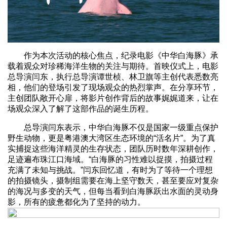
作为本次活动的核心焦点，纪录电影《中华白海豚》承
载着观众对珍稀海洋生物的关注与期待。首映仪式上，电影
总导演闫东，执行总导演谭世桢、林卫旗等主创代表悉数亮
相，他们的登场引发了现场观众的热烈掌声。在分享环节，
主创团队敞开心扉，将影片创作背后的故事娓娓道来，让在
场观众深入了解了这部作品的诞生历程。
总导演闫东表示，中华白海豚不仅是国家一级重点保护
野生动物，更是粤港澳大湾区生态环境的“活名片”。为了真
实捕捉这些海洋精灵的生存状态，团队历时数年深耕创作，
足迹遍布珠江口海域。“白海豚的习性难以捉摸，拍摄过程
充满了未知与挑战。”闫东回忆道，有时为了等待一个理想
的拍摄镜头，摄制组需要在海上坚守数天，甚至要应对复杂
的海况与多变的天气，但每当看到白海豚跃出水面的灵动身
影，所有的疲惫都化为了坚持的动力。