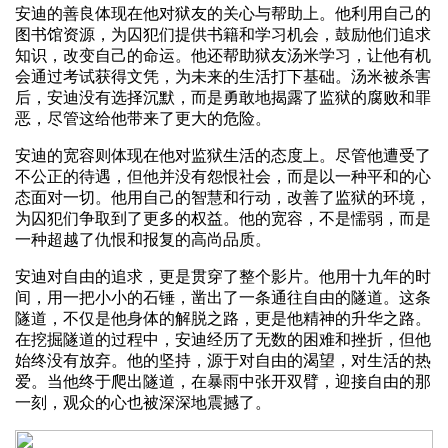
安迪的善良体现在他对狱友的关心与帮助上。他利用自己的
图书馆资源，为囚犯们提供书籍和学习机会，鼓励他们追求
知识，改变自己的命运。他还帮助狱友汤米学习，让他有机
会通过考试获得文凭，为未来的生活打下基础。汤米被杀害
后，安迪没有选择沉默，而是勇敢地揭露了监狱的腐败和罪
恶，尽管这给他带来了更大的危险。
安迪的宽容则体现在他对监狱生活的态度上。尽管他遭受了
不公正的待遇，但他并没有怨恨社会，而是以一种平和的心
态面对一切。他用自己的智慧和行动，改善了监狱的环境，
为囚犯们争取到了更多的权益。他的宽容，不是懦弱，而是
一种超越了仇恨和报复的高尚品质。
安迪对自由的追求，更是贯穿了整个影片。他用十九年的时
间，用一把小小的石锤，凿出了一条通往自由的隧道。这条
隧道，不仅是他身体的解脱之路，更是他精神的升华之路。
在挖掘隧道的过程中，安迪经历了无数的困难和挫折，但他
始终没有放弃。他的坚持，源于对自由的渴望，对生活的热
爱。当他终于爬出隧道，在暴雨中张开双臂，迎接自由的那
一刻，观众的心也被深深地震撼了。