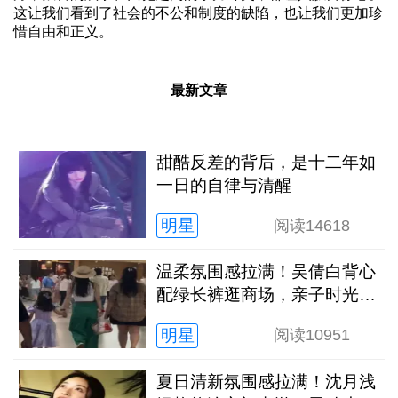
这让我们看到了社会的不公和制度的缺陷，也让我们更加珍
惜自由和正义。
最新文章
甜酷反差的背后，是十二年如
一日的自律与清醒
明星
阅读
14618
温柔氛围感拉满！吴倩白背心
配绿长裤逛商场，亲子时光松
弛又治愈
明星
阅读
10951
夏日清新氛围感拉满！沈月浅