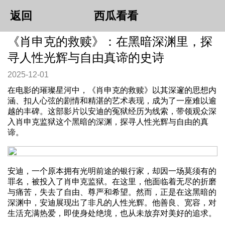
返回
西瓜看看
《肖申克的救赎》：在黑暗深渊里，探
寻人性光辉与自由真谛的史诗
2025-12-01
在电影的璀璨星河中，《肖申克的救赎》以其深邃的思想内
涵、扣人心弦的剧情和精湛的艺术表现，成为了一座难以逾
越的丰碑。这部影片以安迪的冤狱经历为线索，带领观众深
入肖申克监狱这个黑暗的深渊，探寻人性光辉与自由的真
谛。
安迪，一个原本拥有光明前途的银行家，却因一场莫须有的
罪名，被投入了肖申克监狱。在这里，他面临着无尽的折磨
与痛苦，失去了自由、尊严和希望。然而，正是在这黑暗的
深渊中，安迪展现出了非凡的人性光辉。他善良、宽容，对
生活充满热爱，即使身处绝境，也从未放弃对美好的追求。