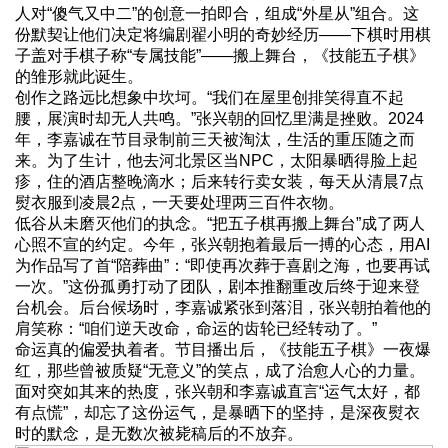
人对“傻气又中二”的创意一拍即合，组成“外星从”组合。这
份默契让他们决定将编剧翟小明的奇妙经历——下棋时用棋
子盖对手棋子称“专属技能”——搬上舞台，《技能五子棋》
的雏形就此诞生。
创作之路远比想象中坎坷。“我们在屋里创排笑得直不起
腰，展演时却无人共鸣。”张兴朝的回忆里满是挫败。2024
年，李嘉诚在节目录制前三天被淘汰，生活的重压随之而
来。为了生计，他去河北景区当NPC，太阳暴晒得脸上起
疹，住的酒店整晚滴水；后来转行卖女装，每天从清晨7点
熨衣服到凌晨2点，一天要处理两三百件衣物。
低谷从未磨灭他们的执念。“把五子棋再搬上舞台”成了两人
心照不宣的约定。今年，张兴朝抱着最后一搏的心态，用AI
为作品写了首“陪葬曲”：“即使再次葬于喜剧之海，也要再试
一次。”这份孤勇打动了团队，剧本推翻重改后终于迎来登
台机会。后台候场时，李嘉诚紧张到落泪，张兴朝拍着他的
肩笑称：“咱们逆天改命，命运的齿轮已经转动了。”
命运真的偏爱执着者。节目播出后，《技能五子棋》一夜爆
红，那些曾被质疑“无意义”的笑点，成了治愈人心的力量。
面对突如其来的热度，张兴朝和李嘉诚直言“运气太好，都
有点慌”，却忘了这份运气，是暴晒下的坚持，是深夜熨衣
时的默念，是无数次被毙稿后的不放弃。