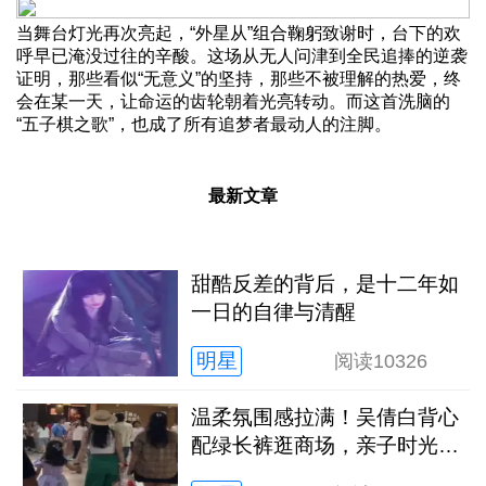
当舞台灯光再次亮起，“外星从”组合鞠躬致谢时，台下的欢
呼早已淹没过往的辛酸。这场从无人问津到全民追捧的逆袭
证明，那些看似“无意义”的坚持，那些不被理解的热爱，终
会在某一天，让命运的齿轮朝着光亮转动。而这首洗脑的
“五子棋之歌”，也成了所有追梦者最动人的注脚。
最新文章
甜酷反差的背后，是十二年如
一日的自律与清醒
明星
阅读
10326
温柔氛围感拉满！吴倩白背心
配绿长裤逛商场，亲子时光松
弛又治愈