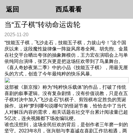
返回
西瓜看看
当“五子棋”转动命运齿轮
2025-11-20
“技能五子棋，飞沙走石，技能五子棋，力拔山兮！”这个国
庆以来，这段魔性旋律像一阵旋风席卷全网。胡先煦、金晨
在社交平台晒出夸张的抽象舞模仿，王力宏在演唱会上与单
依纯同台演绎，张艺兴更是把这场狂欢带到了鸟巢舞台。
《喜人奇妙夜第二季》中的小品《技能五子棋》，用最无厘
头的方式，创造了今年最纯粹的快乐风暴。
这部被《新京报》称为“纯粹快乐载体”的作品，打破了传统
喜剧的叙事逻辑。没有复杂剧情，没有价值说教，只是在五
子棋对决中加入“飞沙走石”扒棋子、剪毁棋布定胜负的荒诞
操作。这种“梦到哪句说哪句”的怪诞节奏，恰恰击中了当代
人对解压内容的需求，相关话题在社交平台累计阅读量已超
5亿次，连央视频都下场改编玩梗。
谁也没想到，这场全民狂欢的背后，是创作者三年磨一剑的
坚守。2023年8月，张兴朝与李嘉诚在喜剧工作坊相遇，两