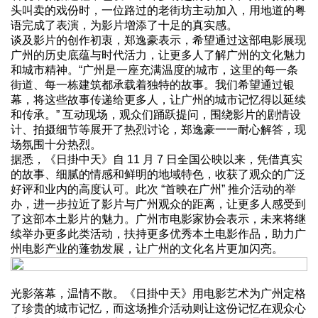
头叫卖的戏份时，一位路过的老街坊主动加入，用地道的粤
语完成了表演，为影片增添了十足的真实感。
谈及影片的创作初衷，郑逸豪表示，希望通过这部电影展现
广州的历史底蕴与时代活力，让更多人了解广州的文化魅力
和城市精神。“广州是一座充满温度的城市，这里的每一条
街道、每一栋建筑都承载着独特的故事。我们希望通过银
幕，将这些故事传递给更多人，让广州的城市记忆得以延续
和传承。” 互动现场，观众们踊跃提问，围绕影片的剧情设
计、拍摄细节等展开了热烈讨论，郑逸豪一一耐心解答，现
场氛围十分热烈。
据悉，《日掛中天》自 11 月 7 日全国公映以来，凭借真实
的故事、细腻的情感和鲜明的地域特色，收获了观众的广泛
好评和业内的高度认可。此次 “首映在广州” 推介活动的举
办，进一步拉近了影片与广州观众的距离，让更多人感受到
了这部本土影片的魅力。广州市电影家协会表示，未来将继
续举办更多此类活动，扶持更多优秀本土电影作品，助力广
州电影产业的蓬勃发展，让广州的文化名片更加闪亮。
光影落幕，温情不散。《日掛中天》用电影艺术为广州定格
了珍贵的城市记忆，而这场推介活动则让这份记忆在观众心