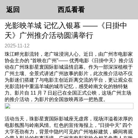
返回
西瓜看看
光影映羊城 记忆入银幕 ——《日掛中
天》广州推介活动圆满举行​
2025-11-12
珠江畔光影流转，老广味浸润人心。近日，由广州市电影家
协会主办的 “首映在广州”—— 优秀电影《日掛中天》推介活
动在广州珠影星寰国际影城温情启幕。作为一部深深植根于
广州土壤、全景式讲述广州故事的影片，此次推介活动不仅
为影迷们搭建了与电影主创近距离交流的平台，更让观众在
光影流转中重温羊城的城市记忆，感受岭南文化的独特魅
力。影片自 11 月 7 日起已在全国正式公映，这场广州主场
的推介活动，为影片的全国放映再添一把热度。
活动当天，珠影星寰国际影城座无虚席，现场洋溢着浓厚的
电影氛围与岭南风情。红色的宣传海报上，“日掛中天” 四个
大字苍劲有力，背景中隐约可见的广州地标建筑，瞬间将观