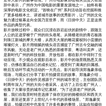
众带入影片的叙事语境。广州市电影家协会相关负责人在致
辞中表示，广州作为中国电影的重要发源地之一，始终有着
深厚的电影文化积淀。“首映在广州” 系列活动旨在挖掘和推
广更多植根本土、讲述城市故事的优秀影片，让广州的文化
魅力通过银幕走向全国乃至世界，而《日掛中天》正是这类
作品的典型代表。
影片放映过程中，观众们沉浸在跌宕起伏的剧情中，跟随主
人公的足迹穿梭于广州的街头巷尾。从骑楼老街的青石板路
到珠江新城的摩天大楼，从西关大屋的雕花窗棂到小蛮腰的
璀璨灯火，影片用细腻的镜头语言捕捉了广州古今交融的城
市风貌。无论是老广州人熟悉的茶楼早茶、粤语叫卖声，还
是新时代广州的科技创新、开放包容，都在影片中得到了生
动呈现。不少观众在观影后表示，影片中的场景既熟悉又亲
切，仿佛在重温自己的成长记忆，感受到了满满的归属感。
映后互动环节成为活动的一大亮点。影片副导演郑逸豪亲临
现场，与观众们分享了影片拍摄背后的故事。郑逸豪介绍，
《日掛中天》的创作灵感源于广州的城市变迁，主创团队历
时两年深入广州的大街小巷采风，走访了上百位老广州人，
收集了大量珍贵的城市记忆素材。“为了还原老广州的风
貌，我们在取景时特意选择了保存完好的骑楼街区和西关大
屋，甚至还复原了上世纪八十年代的茶楼场景。” 郑逸豪笑
着说，拍摄过程中也发生了许多有趣的事情，比如在拍摄街