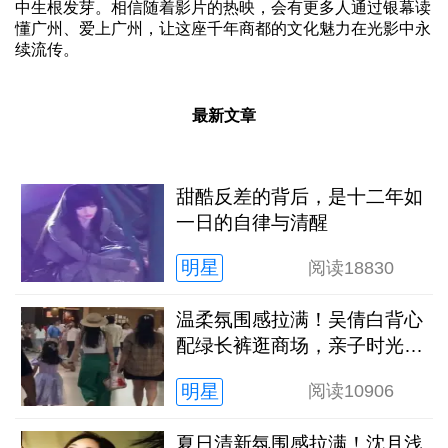
中生根发芽。相信随着影片的热映，会有更多人通过银幕读
懂广州、爱上广州，让这座千年商都的文化魅力在光影中永
续流传。
最新文章
甜酷反差的背后，是十二年如
一日的自律与清醒
明星
阅读
18830
温柔氛围感拉满！吴倩白背心
配绿长裤逛商场，亲子时光松
弛又治愈
明星
阅读
10906
夏日清新氛围感拉满！沈月浅