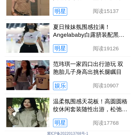
风太惊艳
明星
阅读
15137
夏日辣妹氛围感拉满！
Angelababy白露脐装配黑短
裤，纤腰长腿太吸睛
明星
阅读
19126
范玮琪一家四口出行游玩 双
胞胎儿子身高出挑长腿瞩目
娱乐
阅读
10907
温柔氛围感天花板！高圆圆格
纹休闲套装随性出游，松弛气
质太圈粉
明星
阅读
17768
冀ICP备2022013768号-1