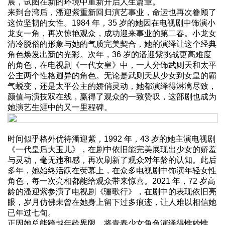
展，试图在新的环境中重新开启人生篇章。
来到台湾后，潘迎紫重新回归演艺事业，命运也再次眷顾了
这位坚韧的女性。1984 年，35 岁的她因在电视剧中饰演小
龙女一角，再次惊艳观众，成功迎来事业的第二春。小龙女
清冷脱俗的形象与她的气质完美契合，她的演绎让这个经典
角色焕发出新的光彩。次年，36 岁的潘迎紫挑战更高难度
的角色，在电视剧《一代女皇》中，一人分饰武则天和太平
公主两个性格迥异的角色。无论是武则天从少女到女皇的霸
气蜕变，还是太平公主的娇俏灵动，她都演绎得淋漓尽致，
颜值与演技双在线，赢得了观众的一致赞叹，这部剧也成为
她演艺生涯中的又一里程碑。
时间似乎格外优待潘迎紫，1992 年，43 岁的她主演电视剧
《一代皇后大玉儿》，在剧中依旧能完美展现出少女的娇羞
与灵动，毫无违和感，再次刷新了观众对年龄的认知。此后
多年，她始终活跃在荧幕上，在众多电视剧中饰演年轻女性
角色，每一次亮相都能给观众带来惊喜。2021 年，72 岁高
龄的潘迎紫参演了电视剧《骊歌行》，在剧中的表现依旧亮
眼，岁月仿佛未曾在她身上留下过多痕迹，让人难以相信她
已年过七旬。
正因她总能跨越年龄界限，将青春少女角色演绎得惟妙惟