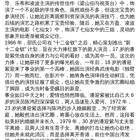
导、乐蒂和凌波主演的传世佳作《梁山伯与祝英台》中，饰
演了一个不起眼的学生角色。虽然戏份不多，但这次宝贵的
参演经历，让她近距离观察到资深演员的表演技巧，也为她
后续的演艺之路积累了宝贵经验。随后，她又在方盈、凌波
主演的电影《七仙女》中，饰演了七仙女中的三姐，灵动的
形象开始逐渐被观众记住。
1966 年，邵氏公司在 “十二金钗” 之后，精心策划推出 “新
十二金钗” 计划，旨在大力捧红旗下的新人演员，17 岁的潘
迎紫凭借自身的潜力与公司的看好，成为其中一员。这次的
力捧，让她获得了更多的曝光机会。一年后，18 岁的潘迎
紫迎来了事业的第一个高峰，她因出演经典武侠电影《独臂
刀》而一炮而红。在影片中，她将角色演绎得生动鲜活，凭
借出色的演技征服了观众，也让她在竞争激烈的演艺圈站稳
了脚跟，成为当时备受瞩目的新星。
事业如日中天之时，爱情也悄然降临。潘迎紫被比自己大 6
岁的演员陈鸿烈深深吸引，两人迅速坠入爱河。1972 年，
23 岁的潘迎紫选择与陈鸿烈步入婚姻殿堂，为了经营家
庭，她毅然淡出演艺圈，将重心放在生活上。然而，这段看
似美好的婚姻并未长久，1979 年，30 岁的潘迎紫与丈夫签
字离婚，且两人没有生育子女。离婚的打击让她伤心欲绝，
但她并未就此消沉，而是选择离开香港，前往中国台湾发