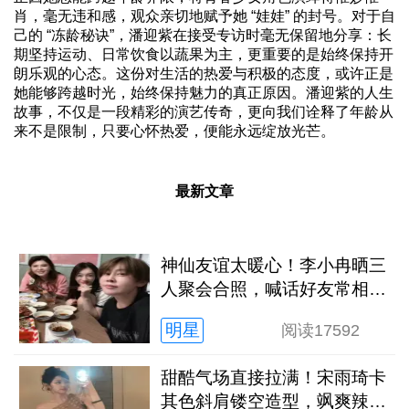
肖，毫无违和感，观众亲切地赋予她 “娃娃” 的封号。对于自
己的 “冻龄秘诀”，潘迎紫在接受专访时毫无保留地分享：长
期坚持运动、日常饮食以蔬果为主，更重要的是始终保持开
朗乐观的心态。这份对生活的热爱与积极的态度，或许正是
她能够跨越时光，始终保持魅力的真正原因。潘迎紫的人生
故事，不仅是一段精彩的演艺传奇，更向我们诠释了年龄从
来不是限制，只要心怀热爱，便能永远绽放光芒。
最新文章
神仙友谊太暖心！李小冉晒三
人聚会合照，喊话好友常相聚
治愈满满
明星
阅读
17592
甜酷气场直接拉满！宋雨琦卡
其色斜肩镂空造型，飒爽辣妹