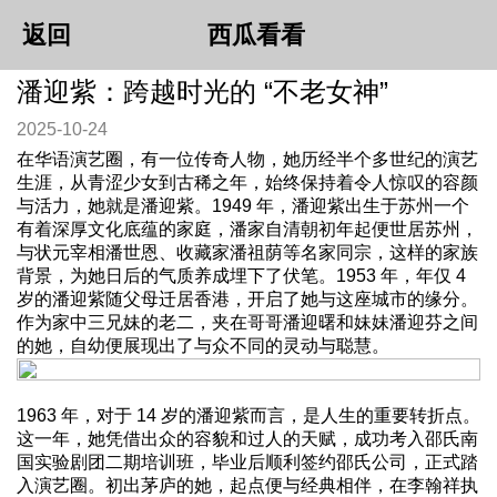
返回
西瓜看看
潘迎紫：跨越时光的 “不老女神”
2025-10-24
在华语演艺圈，有一位传奇人物，她历经半个多世纪的演艺
生涯，从青涩少女到古稀之年，始终保持着令人惊叹的容颜
与活力，她就是潘迎紫。1949 年，潘迎紫出生于苏州一个
有着深厚文化底蕴的家庭，潘家自清朝初年起便世居苏州，
与状元宰相潘世恩、收藏家潘祖荫等名家同宗，这样的家族
背景，为她日后的气质养成埋下了伏笔。1953 年，年仅 4
岁的潘迎紫随父母迁居香港，开启了她与这座城市的缘分。
作为家中三兄妹的老二，夹在哥哥潘迎曙和妹妹潘迎芬之间
的她，自幼便展现出了与众不同的灵动与聪慧。
1963 年，对于 14 岁的潘迎紫而言，是人生的重要转折点。
这一年，她凭借出众的容貌和过人的天赋，成功考入邵氏南
国实验剧团二期培训班，毕业后顺利签约邵氏公司，正式踏
入演艺圈。初出茅庐的她，起点便与经典相伴，在李翰祥执