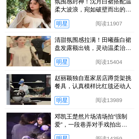
氛围感封神！沈月白裙搭配温
柔大波浪，宛如破壁而出的希
腊神女
明星
阅读
11907
清甜氛围感拉满！田曦薇白裙
盘发露额出镜，灵动温柔治愈
感十足
明星
阅读
15404
赵丽颖独自逛家居店蹲货架挑
餐具，认真模样比红毯还动人
明星
阅读
13989
邓凯王楚然片场清场拍“强制
爱”，一段巷弄对手戏拍出电
影质感
明星
阅读
14359