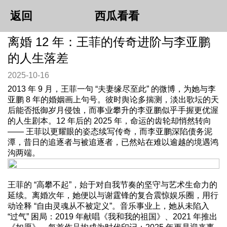
返回
西瓜看看
离婚 12 年：王菲的传奇进阶与李亚鹏
的人生落差​
2025-10-16
2013 年 9 月，王菲一句 “夫妻缘尽至此” 的微博，为她与李
亚鹏 8 年的婚姻画上句号。彼时舆论多揣测，淡出歌坛的天
后能否抵御岁月侵蚀，而事业攀升的李亚鹏似乎手握更优渥
的人生剧本。12 年后的 2025 年，命运的齿轮却悄然转向
—— 王菲以更耀眼的姿态续写传奇，而李亚鹏深陷债务泥
潭，昔日的追逐者与被追逐者，已然站在难以逾越的境遇鸿
沟两端。
王菲的 “高攀不起”，始于对自我节奏的坚守与艺术生命力的
延续。离婚次年，她便以与谢霆锋的复合震惊娱乐圈，用行
动诠释 “自由灵魂从不被定义”。音乐事业上，她从未陷入
“过气” 困局：2019 年献唱《我和我的祖国》、2021 年推出