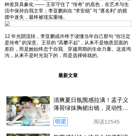
种差异具象化 —— 王菲守住了 “传奇” 的底色，在艺术与生
活中保持自我主宰；李亚鹏则在 “求安稳” 与 “逐名利” 的摇
摆中迷失，最终被现实重锤。
12 年光阴流转，李亚鹏或许终于读懂当年自己那句 “你注定
是传奇” 的深意。王菲的 “高攀不起”，从来不是物质层面的
差距，而是她始终忠于自我、穿越周期的生命力量。这道鸿
沟，从来不是时光划下的，而是选择铸就的。
最新文章
清爽夏日氛围感拉满！孟子义
薄荷绿抹胸裙出镜，灵动性感
超亮眼
明星
阅读
12545