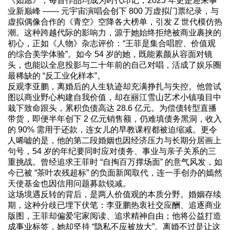
《如愿》，每首作品均成为时代印记；2025 年更是迎来事
业新巅峰 —— 元宇宙演唱会创下 800 万虚拟门票纪录，与
虚拟偶像合作的《青空》空降各大榜单，引发 Z 世代模仿热
潮。这种跨越代际的影响力，源于她始终拒绝被商业裹挟的
初心，正如《人物》杂志评价：“王菲是集合唱腔、价值观
的综合美学体验”。如今 54 岁的她，既能素颜从容面对镜
头，也能以全息投影与二十年前的自己对唱，活成了娱乐圈
最稀缺的 “反工业化样本”。
反观李亚鹏，离婚后的人生轨迹却充满挣扎与失控。他曾试
图以商业野心构建自我价值，却在丽江雪山艺术小镇项目中
栽下致命跟头，累积负债高达 28.6 亿元。为偿债转型直播
带货，即便半年创下 2 亿元销售额，仍难填债务黑洞，收入
的 90% 需用于还款，连女儿的早教课程都被迫缩减。更令
人唏嘘的是，他的第二段婚姻也因经济压力与长期分居画上
句号，54 岁的年纪要同时应对债务、事业与亲子关系的三
重挑战。曾经追求王菲时 “自掏百万撑场面” 的意气风发，如
今已被 “茶叶农残超标” 的负面新闻取代，连一手创办的嫣然
天使基金也因信用问题募款锐减。
这场境遇反转的背后，是两人价值观的本质分野。婚姻存续
期，这种分歧已埋下伏笔：李亚鹏热衷社交应酬、追逐商业
版图，王菲却偏爱宅家阅读、追求精神自由；他将公益打造
成事业标签，她却坚持 “隐私不应被放大”。离婚不过是让这