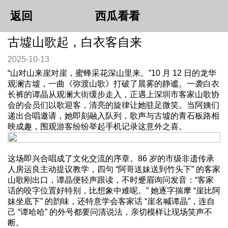
返回
西瓜看看
古墟山歌起，白衣客自来
2025-10-13
“山对山来崖对崖，蜜蜂采花深山里来。”10 月 12 日的龙华
观澜古墟，一曲《弥渡山歌》打破了晨雾的静谧。一袭白衣
长裤的谭晶从观澜大街缓步走入，正遇上深圳市客家山歌协
会的会员们以歌迎客，清亮的旋律让她驻足微笑。当阿姨们
递出合唱邀请，她即刻融入队列，歌声与古墟的青石板路相
映成趣，围观游客纷纷举起手机记录这意外之喜。
这场即兴合唱成了文化交流的序章。86 岁的市级非遗传承
人房运良主动提议教学，四句 “阿哥送妹送到竹头下” 的客家
山歌刚出口，谭晶便轻声跟读，不时蹙眉询问发音：“客家
话的咬字位置好特别，比想象中难呢。” 她逐字揣摩 “崖比阿
妹坐底下” 的韵味，还特意学会客家话 “崖名喊谭晶”，连自
己 “谭哈哈” 的外号都要问清说法，亲切模样让现场笑声不
断。