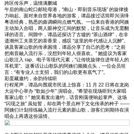
跨区传乐声，温情满鹏城
午后的南山蛇口邮轮母港，“南山・即刻音乐现场” 的旋律接
力响起。面对来自世界各地的游客，谭晶接过话筒即兴演绎
粤语经典，熟悉的曲调瞬间点燃气氛。一位来自香港的阿姨
主动加入合唱，两人眼神交汇间的默契，让音乐成为无需翻
译的语言。间隙中，谭晶还探访了古墟的 “茶山酒肆”，在非
遗潮州工夫茶艺的茶香里，感叹 “这里的年代感让人沉醉”。
谈及客家山歌的传承困境，谭晶分享了自己的思考：“之前
把南音融入流行乐，没想到年轻人很喜欢。” 她提议为客家
山歌注入 rap、电子等现代元素，“让传统旋律住进年轻人的
耳机里”。这番话让山歌队的阿姨们频频点头，一位会员坦
言：“有专业人士支招，我们的山歌更有底气了”。
彩蛋藏邀约，余韵待续听
行程尾声，谭晶向围观市民送上惊喜：11 月 22 日将在龙岗
大运中心举办 “歌如少年” 演唱会。“希望在现场听到大家唱
客家山歌！” 她笑着发出邀约，话音刚落便响起掌声。这场
“闪现之旅” 虽短暂，却在两个景点种下文化传承的种子 ——
阿姨们计划排练融入流行元素的新山歌，游客们则期待在演
唱会上再遇这份温情。