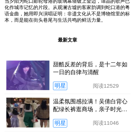
当夕阳为蛇口邮轮母港的玻璃幕墙镀上金边，谭晶的歌声已
化作城市记忆的片段。从观澜古墟的客家韵调到蛇口港的粤
语金曲，她用即兴演唱证明：非遗文化从不是博物馆里的标
本，而是能在街头巷尾与生活共鸣的鲜活力量。
最新文章
甜酷反差的背后，是十二年如
一日的自律与清醒
明星
阅读
12529
温柔氛围感拉满！吴倩白背心
配绿长裤逛商场，亲子时光松
弛又治愈
明星
阅读
11046