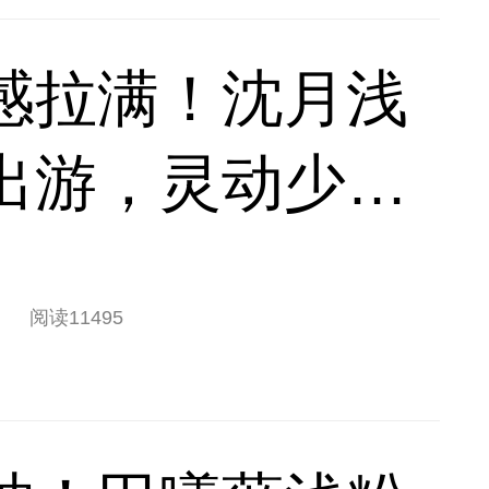
感拉满！沈月浅
出游，灵动少女
阅读
11495