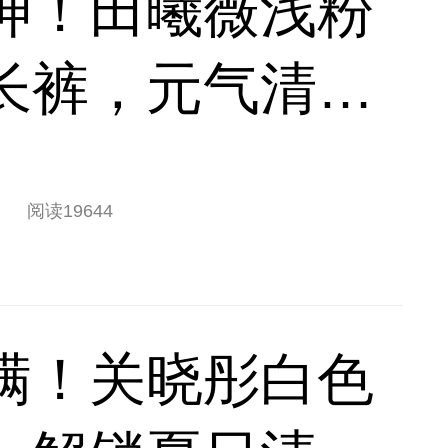
神！田曦薇浅粉
长裤，元气清甜
搭
阅读
19644
满！关晓彤白色