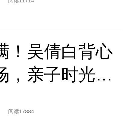
阅读
11714
满！吴倩白背心
场，亲子时光松
阅读
17884