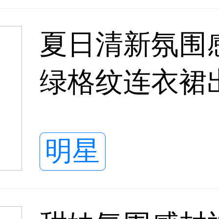
夏日清新氛围
绿格纹连衣裙
感扑面而来
明星