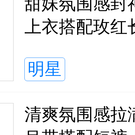
甜妹氛围感封
上衣搭配玫红
解锁夏日新穿
明星
清爽氛围感拉