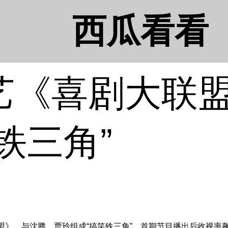
西瓜看看
艺《喜剧大联
铁三角”
联盟》，与沈腾、贾玲组成“搞笑铁三角”，首期节目播出后收视率