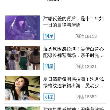
甜酷反差的背后，是十二年如
一日的自律与清醒
明星
阅读
18113
温柔氛围感拉满！吴倩白背心
配绿长裤逛商场，亲子时光松
弛又治愈
明星
阅读
13621
夏日清新氛围感拉满！沈月浅
绿格纹连衣裙出游，灵动少女
感扑面而来
明星
阅读
18852
甜妹氛围感封神！田曦薇浅粉