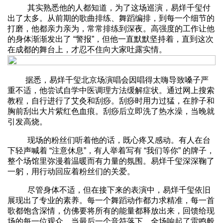
其实熟悉他的人都知道，为了这场巡演，易烊千玺付
出了太多。从前期的歌曲排练、舞蹈编排，到每一个细节的
打磨，他都亲力亲为，常常排练到深夜。高强度的工作让他
的身体渐渐发出了 “警报”，但他一直默默坚持着，直到这次
在成都的舞台上，才忍不住向大家吐露实情。
据悉，易烊千玺北京场演唱会因唱得太嗨导致嗓子严
重不适，他尝试自学中医调理方法缓解症状。通过网上搜索
教程，自行进行了艾灸和刮痧。刮痧时用力过猛，在脖子和
胸前刮出大片紫红色血痕。刮痧后立即洗了热水澡，当晚就
引发高烧。
现场的粉丝们听着他的话，既心疼又感动。有人在台
下轻声喊着 “注意休息”，有人举着写有 “我们等你” 的牌子，
整个场馆里弥漫着温暖而有力量的氛围。易烊千玺深深鞠了
一躬，用行动回应着粉丝们的关爱。
尽管身体不适，但在接下来的表演中，易烊千玺依旧
展现出了专业的素养。每一个舞蹈动作都力求精准，每一首
歌都饱含深情，仿佛要将所有的能量都释放出来，回馈给现
场的每一位观众。当最后一个音符落下，全场响起了雷鸣般