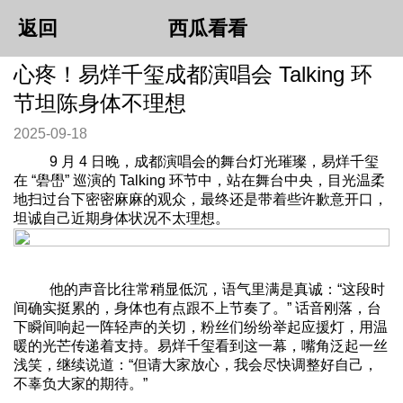
返回
西瓜看看
心疼！易烊千玺成都演唱会 Talking 环
节坦陈身体不理想
2025-09-18
9 月 4 日晚，成都演唱会的舞台灯光璀璨，易烊千玺
在 “礐嶨” 巡演的 Talking 环节中，站在舞台中央，目光温柔
地扫过台下密密麻麻的观众，最终还是带着些许歉意开口，
坦诚自己近期身体状况不太理想。
他的声音比往常稍显低沉，语气里满是真诚：“这段时
间确实挺累的，身体也有点跟不上节奏了。” 话音刚落，台
下瞬间响起一阵轻声的关切，粉丝们纷纷举起应援灯，用温
暖的光芒传递着支持。易烊千玺看到这一幕，嘴角泛起一丝
浅笑，继续说道：“但请大家放心，我会尽快调整好自己，
不辜负大家的期待。”