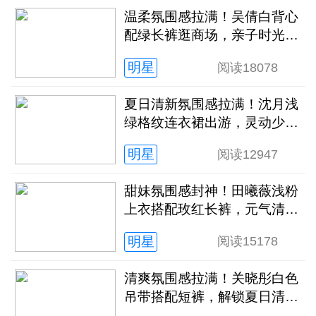
温柔氛围感拉满！吴倩白背心
配绿长裤逛商场，亲子时光松
弛又治愈
明星
阅读
18078
夏日清新氛围感拉满！沈月浅
绿格纹连衣裙出游，灵动少女
感扑面而来
明星
阅读
12947
甜妹氛围感封神！田曦薇浅粉
上衣搭配玫红长裤，元气清甜
解锁夏日新穿搭
明星
阅读
15178
清爽氛围感拉满！关晓彤白色
吊带搭配短裤，解锁夏日清冷
灵动新状态