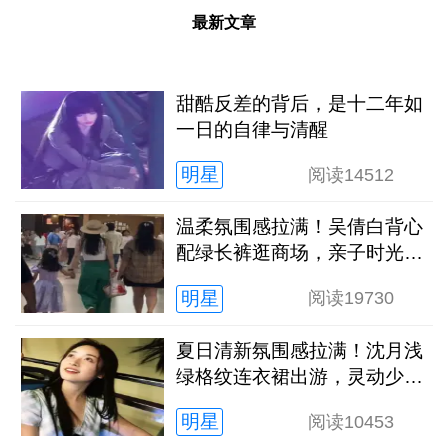
最新文章
甜酷反差的背后，是十二年如
一日的自律与清醒
明星
阅读
14512
温柔氛围感拉满！吴倩白背心
配绿长裤逛商场，亲子时光松
弛又治愈
明星
阅读
19730
夏日清新氛围感拉满！沈月浅
绿格纹连衣裙出游，灵动少女
感扑面而来
明星
阅读
10453