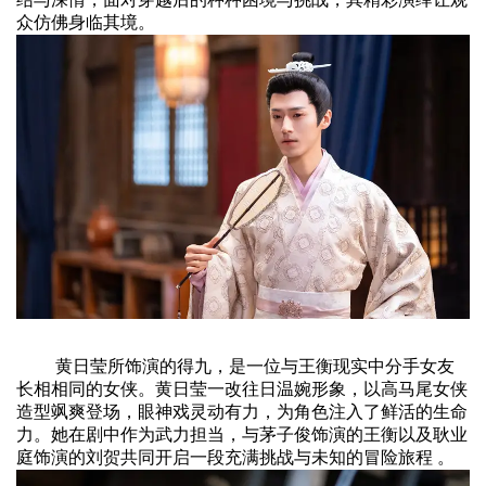
众仿佛身临其境。
黄日莹所饰演的得九，是一位与王衡现实中分手女友
长相相同的女侠。黄日莹一改往日温婉形象，以高马尾女侠
造型飒爽登场，眼神戏灵动有力，为角色注入了鲜活的生命
力。她在剧中作为武力担当，与茅子俊饰演的王衡以及耿业
庭饰演的刘贺共同开启一段充满挑战与未知的冒险旅程 。