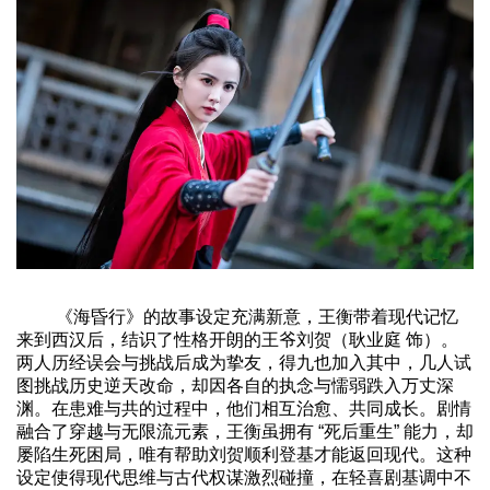
《海昏行》的故事设定充满新意，王衡带着现代记忆
来到西汉后，结识了性格开朗的王爷刘贺（耿业庭 饰）。
两人历经误会与挑战后成为挚友，得九也加入其中，几人试
图挑战历史逆天改命，却因各自的执念与懦弱跌入万丈深
渊。在患难与共的过程中，他们相互治愈、共同成长。剧情
融合了穿越与无限流元素，王衡虽拥有 “死后重生” 能力，却
屡陷生死困局，唯有帮助刘贺顺利登基才能返回现代。这种
设定使得现代思维与古代权谋激烈碰撞，在轻喜剧基调中不