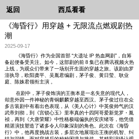
返回
西瓜看看
《海昏行》用穿越 + 无限流点燃观剧热
潮
2025-09-17
《海昏行》作为全国首部 “大遗址 IP 热血网剧”，自筹
备起便备受关注。如今，这部剧的前 8 集已在腾讯视频火热
上线，为观众们带来了一场别开生面的穿越之旅。该剧由罗
澎执导，欧阳龚平、吴胤君编剧，茅子俊、黄日莹、耿业
庭、陈姝君领衔主演 。
在剧中，茅子俊饰演的王衡本是一名失意的现代人，
却意外因一件神秘的青铜麒麟穿越至西汉。茅子俊过往在众
多古装剧中有着出色表现，从《美人心计》中英俊帅气的汉
武帝刘彻，到《宫锁心玉》里率真的十四阿哥爱新觉罗・胤
祯，再到《大唐荣耀》中性格极端偏执的安庆绪等，他凭借
精湛演技塑造了诸多令人印象深刻的角色。此次在《海昏
行》中，他再度挑战古装，多层次地展现出王衡的机智、纠
结与深情，面对穿越后的种种困境与挑战，其精彩演绎让观