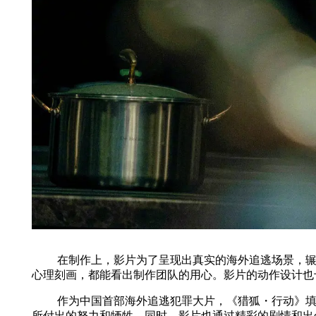
在制作上，影片为了呈现出真实的海外追逃场景，辗转
心理刻画，都能看出制作团队的用心。影片的动作设计也
作为中国首部海外追逃犯罪大片，《猎狐・行动》填补
所付出的努力和牺牲。同时，影片也通过精彩的剧情和出