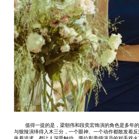
值得一提的是，梁朝伟和段奕宏饰演的角色是多年的老
与狠辣演绎得入木三分，一个眼神、一个动作都散发着反
执着追求，都让人深受触动。两位影帝级演员的对手戏火