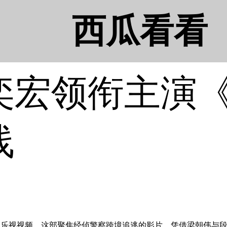
西瓜看看
奕宏领衔主演
线
视视频，这部聚焦经侦警察跨境追逃的影片，凭借梁朝伟与段