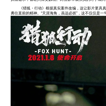
《猎狐・行动》根据真实案件改编，这让影片更具真实
勇往直前的精神。“天涯海角，虽远必抓”，这不仅仅是一