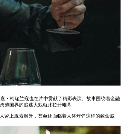
嘉・柯瑞兰寇也在片中贡献了精彩表演。故事围绕着金融
场跨越国界的追逃大戏就此拉开帷幕。
人肾上腺素飙升，甚至还面临着人体炸弹这样的致命威