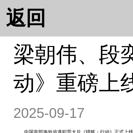
返回
梁朝伟、段
动》重磅上
2025-09-17
中国首部海外追逃犯罪大片《猎狐・行动》正式上线乐