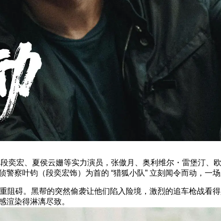
奕宏、夏侯云姗等实力演员，张傲月、奥利维尔・雷堡汀、欧
警察叶钧（段奕宏饰）为首的 “猎狐小队” 立刻闻令而动，一
重阻碍。黑帮的突然偷袭让他们陷入险境，激烈的追车枪战看得
感渲染得淋漓尽致。