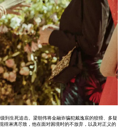
级到生死追击。梁朝伟将金融诈骗犯戴逸宸的狡猾、多疑
现得淋漓尽致，他在面对困境时的不放弃，以及对正义的