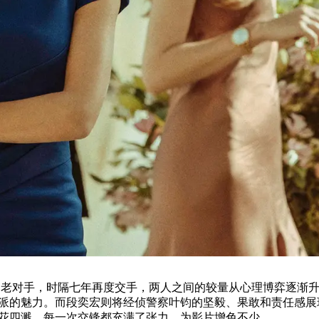
对手，时隔七年再度交手，两人之间的较量从心理博弈逐渐升
派的魅力。而段奕宏则将经侦警察叶钧的坚毅、果敢和责任感展
花四溅，每一次交锋都充满了张力，为影片增色不少。