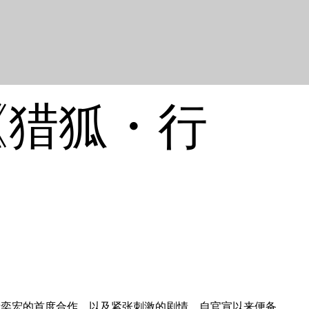
《猎狐・行
奕宏的首度合作，以及紧张刺激的剧情，自官宣以来便备