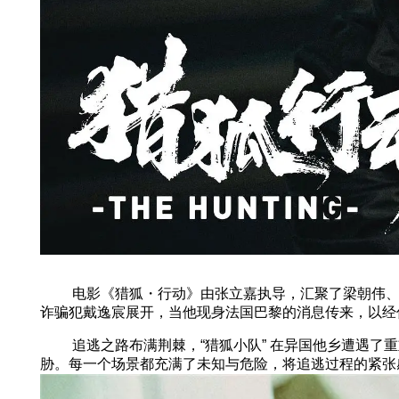
电影《猎狐・行动》由张立嘉执导，汇聚了梁朝伟、段
诈骗犯戴逸宸展开，当他现身法国巴黎的消息传来，以经侦
追逃之路布满荆棘，“猎狐小队” 在异国他乡遭遇了重
胁。每一个场景都充满了未知与危险，将追逃过程的紧张