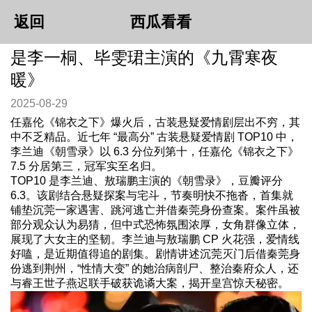
返回
西瓜看看
是李一桐、毕雯珺主演的《九霄寒夜
暖》
2025-08-29
任嘉伦《锦衣之下》爆火后，古装悬疑爱情剧层出不穷，其
中不乏精品。近七年 “最高分” 古装悬疑爱情剧 TOP10 中，
李兰迪《朝雪录》以 6.3 分位列第十，任嘉伦《锦衣之下》
7.5 分居第三，冠军实至名归。
TOP10 是李兰迪、敖瑞鹏主演的《朝雪录》，豆瓣评分
6.3。该剧结合悬疑探案与宅斗，节奏明快不拖沓，首集就
铺垫沉莞一家遇害、跳河逃亡并借秦莞身份查案。案件虽被
部分观众认为易猜，但中式恐怖氛围浓厚，女角群像立体，
展现了大女主的坚韧。李兰迪与敖瑞鹏 CP 火花强，爱情线
好嗑，是近期值得追的剧集。剧情讲述沉莞灭门后借秦莞身
份逃到荆州，“性情大变” 的她治病剖尸、整治秦府众人，还
与睿王世子燕迟联手破获诡谲大案，揭开皇宫惊天秘密。