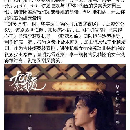
分别为 6.7、6.6，讲述喜欢与 “尸体” 为伍的探案天才田三
七，阴错阳差嫁给约定要娶她的赵错，却不能相认，开启你
跑我追的甜宠爱情。
TOP6 是李一桐、毕雯珺主演的《九霄寒夜暖》，豆瓣评分
6.9。该剧热度低迷，却质感不错，由《陆贞传奇》《宫锁
心玉》导演李慧珠执导，《延禧攻略》团队担任造型指导，
制作班底一流，虽为 A 级小成本网剧，却非流水线工业糖精
剧。作为古装探案轻喜剧，讲述机智女捕快苏玖儿搭档冷峻
祺族少主寒狰，查明九霄迷案，李一桐将古灵精怪的女主演
得很讨喜，剧情又甜又搞笑。