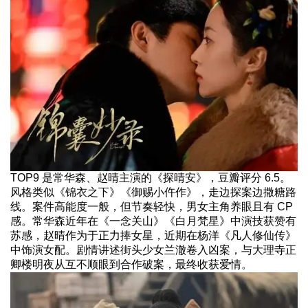
TOP9 是常华森、赵晴主演的《探晴安》，豆瓣评分 6.5。
风格类似《锦衣之下》《御赐小仵作》，走边探案边撒糖路
线。案件高能度一般，但节奏轻快，男女主角养眼且有 CP
感。常华森近年在《一念关山》《白月梵星》中演技获赞有
苏感，赵晴作为于正力捧女星，近期在杨洋《凡人修仙传》
中饰演女配。剧情讲述街头少女兰澈卷入凶案，与大理寺正
卿楼明夜从互不顺眼到合作破案，最终收获爱情。