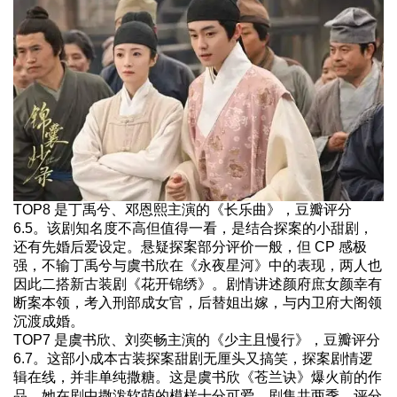
TOP8 是丁禹兮、邓恩熙主演的《长乐曲》，豆瓣评分
6.5。该剧知名度不高但值得一看，是结合探案的小甜剧，
还有先婚后爱设定。悬疑探案部分评价一般，但 CP 感极
强，不输丁禹兮与虞书欣在《永夜星河》中的表现，两人也
因此二搭新古装剧《花开锦绣》。剧情讲述颜府庶女颜幸有
断案本领，考入刑部成女官，后替姐出嫁，与内卫府大阁领
沉渡成婚。
TOP7 是虞书欣、刘奕畅主演的《少主且慢行》，豆瓣评分
6.7。这部小成本古装探案甜剧无厘头又搞笑，探案剧情逻
辑在线，并非单纯撒糖。这是虞书欣《苍兰诀》爆火前的作
品，她在剧中撒泼软萌的模样十分可爱。剧集共两季，评分