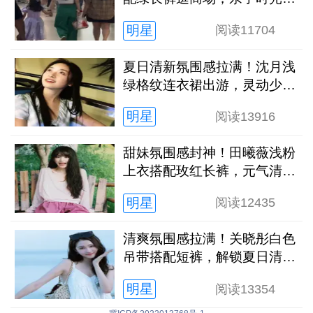
弛又治愈
明星
阅读
11704
夏日清新氛围感拉满！沈月浅
绿格纹连衣裙出游，灵动少女
感扑面而来
明星
阅读
13916
甜妹氛围感封神！田曦薇浅粉
上衣搭配玫红长裤，元气清甜
解锁夏日新穿搭
明星
阅读
12435
清爽氛围感拉满！关晓彤白色
吊带搭配短裤，解锁夏日清冷
灵动新状态
明星
阅读
13354