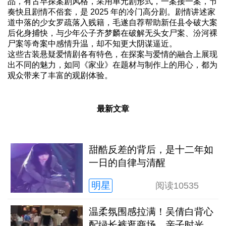
品，有古早探案剧风格，采用单元剧形式，一案接一案，节
奏快且剧情不俗套，是 2025 年的冷门高分剧。剧情讲述家
道中落的少女罗疏落入贱籍，毛遂自荐帮助新任县令破大案
后化身捕快，与少年公子齐梦麟在破解无头女尸案、汾河裸
尸案等奇案中感情升温，却不知更大阴谋逼近。
这些古装悬疑爱情剧各有特色，在探案与爱情的融合上展现
出不同的魅力，如同《家业》在题材与制作上的用心，都为
观众带来了丰富的观剧体验。
最新文章
甜酷反差的背后，是十二年如
一日的自律与清醒
明星
阅读
10535
温柔氛围感拉满！吴倩白背心
配绿长裤逛商场，亲子时光松