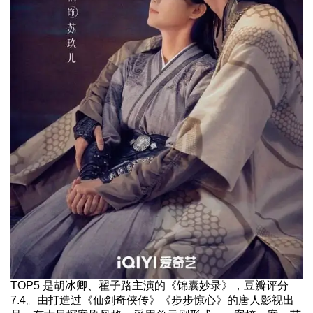
TOP5 是胡冰卿、翟子路主演的《锦囊妙录》，豆瓣评分
7.4。由打造过《仙剑奇侠传》《步步惊心》的唐人影视出