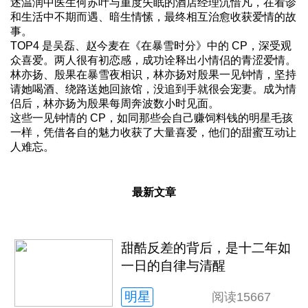
述温润中医生何苏叶与重度失眠的酒店经理沉惜凡，在看诊
和生活中不期而遇、暗生情愫，最终相互治愈收获爱情的故
事。
TOP4 是吴磊、赵今麦在《在暴雪时分》中的 CP，深受观
众喜爱。两人很有初恋感，成功诠释出小情侣的青涩爱情。
林亦扬、殷果在暴雪夜相识，林亦扬对殷果一见钟情，坚持
请她喝酒、绕路送她回旅馆，没追到手就很会宠妻。成为情
侣后，林亦扬为殷果每周奔波数小时见面。
这些一见钟情的 CP，如同那些会自己赚饲料钱的明星毛孩
一样，凭借各自的魅力收获了大量喜爱，他们的甜蜜互动让
人难忘。
最新文章
甜酷反差的背后，是十二年如
一日的自律与清醒
明星
阅读
15667