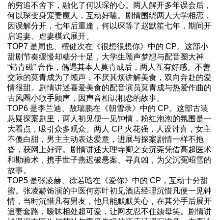
的穷追不舍下，融化了何以琛的心。两人解开多年误会后，
何以琛变身宠妻魔人，互动好嗑。剧情围绕两人大学相恋，
因误解分开，七年后重逢，何以琛等了赵默笙七年，期间开
启追妻、虐妻模式展开。
TOP7 是周也、檀健次在《很想很想你》中的 CP。这部小
甜剧节奏缓慢却糖分十足，大学生顾声梦想与配音圈大神
“锖青磁” 合作，偶遇其本人莫青成后，两人互有好感。不善
交际的莫青成为了顾声，不厌其烦讲解美食，双向奔赴的爱
情很甜。剧情讲述喜爱美食的配音演员莫青成与热爱作曲的
古风圈小歌手顾声，因声音相识相恋的故事。
TOP6 是李兰迪、敖瑞鹏在《朝雪录》中的 CP。这部古装
悬疑探案剧里，两人初见便一见钟情，粉红泡泡的氛围是一
大看点，吸引众多观众。两人 CP 火花强，人设讨喜，女主
不傻白甜，男主主动表达爱意，进展与探案剧情一样不拖
沓，获网上好评。剧情讲述大理寺卿之女沉莞凭借高超医术
和勘验术，携手世子燕迟破悬案、寻真凶，为父沉冤昭雪的
故事。
TOP5 是张凌赫、徐若晗在《爱你》中的 CP，互动十分甜
蜜。张凌赫饰演的中医何苏叶初见酒店经理沉惜凡便一见钟
情，当时沉惜凡有男友，他只能默默关心，在其分手后展开
追妻套路，暧昧相处超可爱，让网友忍不住姨母笑。剧情讲