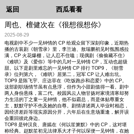
返回
西瓜看看
周也、檀健次在《很想很想你》
2025-08-29
电视剧中不少一见钟情的 CP 给观众留下深刻印象，近期热
播的古装剧《朝雪录》里，李兰迪、敖瑞鹏初见时氛围感拉
满，CP 火花爆棚，让人忍不住嗑；现偶剧《偷偷藏不住》
《难哄》及《爱你》等中的几对一见钟情 CP，互动也超级
甜。以下是剧里难忘的一见钟情 CP 排行 TOP9，《朝雪
录》位列第六，《难哄》居第二，冠军 CP 让人难出坑。
TOP9 是陈飞宇、庄达菲在《吃饭跑步和恋爱》中的 CP。
这部剧职场情节虽有点悬浮，但作为小甜剧值得一看。剧中
两人身份悬殊，富二代、校园风云人物甘扬对家境清寒却努
力生活的丁之童一见钟情，他不似霸总，而是体贴尊重女
主，默默守护不伤及她的自尊。剧情讲述两人毕业时相恋，
因经济差距等现实原因分开，六年后在生意场重逢，解开误
会重回彼此身边。
TOP8 是钟汉良、唐嫣在《何以笙箫默》中的 CP，这对堪
称经典。赵默笙初见法律系大才子何以琛便一见钟情，在她