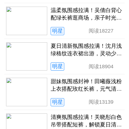
温柔氛围感拉满！吴倩白背心
配绿长裤逛商场，亲子时光松
弛又治愈
明星
阅读
18227
夏日清新氛围感拉满！沈月浅
绿格纹连衣裙出游，灵动少女
感扑面而来
明星
阅读
18904
甜妹氛围感封神！田曦薇浅粉
上衣搭配玫红长裤，元气清甜
解锁夏日新穿搭
明星
阅读
13139
清爽氛围感拉满！关晓彤白色
吊带搭配短裤，解锁夏日清冷