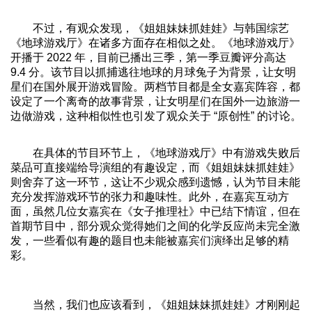
不过，有观众发现，《姐姐妹妹抓娃娃》与韩国综艺
《地球游戏厅》在诸多方面存在相似之处。《地球游戏厅》
开播于 2022 年，目前已播出三季，第一季豆瓣评分高达
9.4 分。该节目以抓捕逃往地球的月球兔子为背景，让女明
星们在国外展开游戏冒险。两档节目都是全女嘉宾阵容，都
设定了一个离奇的故事背景，让女明星们在国外一边旅游一
边做游戏，这种相似性也引发了观众关于 “原创性” 的讨论。
在具体的节目环节上，《地球游戏厅》中有游戏失败后
菜品可直接端给导演组的有趣设定，而《姐姐妹妹抓娃娃》
则舍弃了这一环节，这让不少观众感到遗憾，认为节目未能
充分发挥游戏环节的张力和趣味性。此外，在嘉宾互动方
面，虽然几位女嘉宾在《女子推理社》中已结下情谊，但在
首期节目中，部分观众觉得她们之间的化学反应尚未完全激
发，一些看似有趣的题目也未能被嘉宾们演绎出足够的精
彩。
当然，我们也应该看到，《姐姐妹妹抓娃娃》才刚刚起