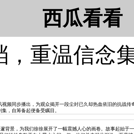
西瓜看看
档，重温信念
强档和腾讯视频同步播出，为观众揭开一段尘封已久却热血依旧的抗
剧集，自筹备起便备受瞩目。​
背景，为我们徐徐展开了一幅震撼人心的画卷。故事起始于一