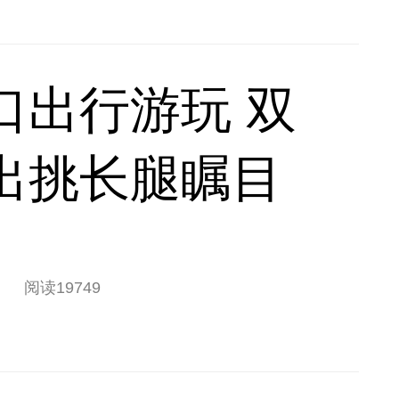
口出行游玩 双
出挑长腿瞩目
阅读
19749