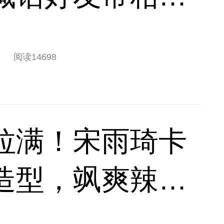
阅读
14698
拉满！宋雨琦卡
造型，飒爽辣妹