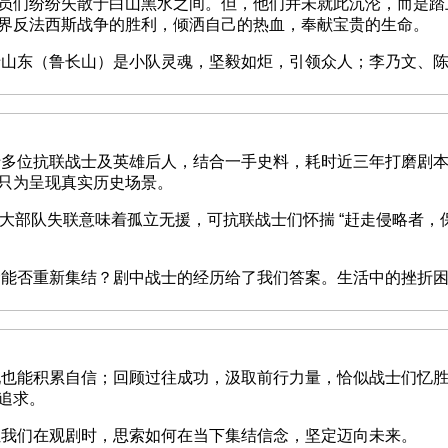
员们纷纷失散于白山黑水之间。但，他们并未就此沉沦，而是踏
界反法西斯战争的胜利，倾洒自己的热血，奉献宝贵的生命。​
东（鲁长山）是小队灵魂，坚毅如炬，引领众人；李乃文、陈
位抗联战士及英雄后人，结合一手史料，耗时近三年打磨剧本
只为呈现真实历史场景。
部队失联意味着孤立无援，可抗联战士们怀揣 “赶走侵略者，保
否重新集结？剧中战士的经历给了我们答案。生活中的挫折困
能积累自信；回顾过往成功，汲取前行力量，恰似战士们忆胜
追求。
们在观剧时，思索如何在当下集结信念，坚定迈向未来。