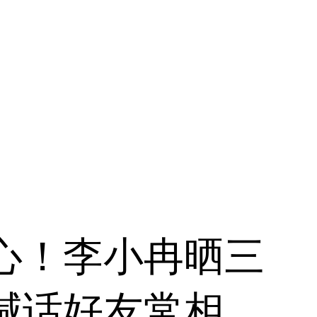
心！李小冉晒三
喊话好友常相聚