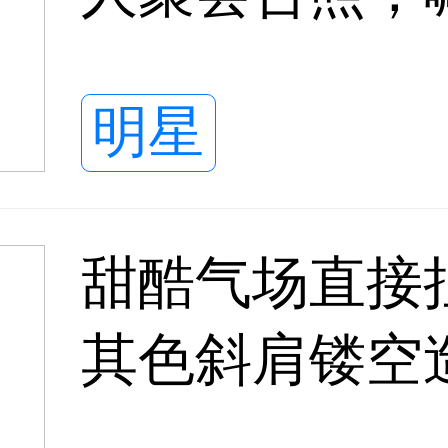
治愈满满
明星
甜酷气场直接
其色斜肩镂空
风太惊艳