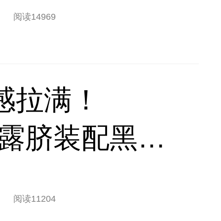
阅读
14969
感拉满！
by白露脐装配黑短
太吸睛
阅读
11204