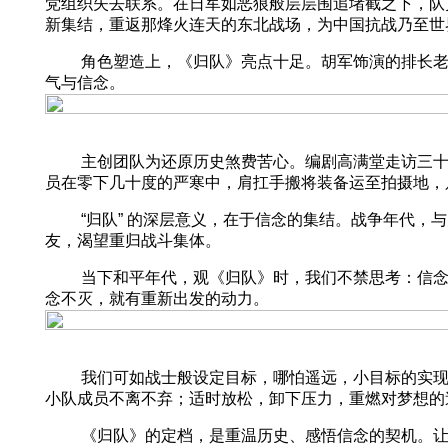
党组织失去联系。在日军如恶狼般层层围追堵截之下，队
新集结，重返那烽火连天的东北战场，为中国抗战乃至世
角色塑造上，《归队》亮点十足。胡军饰演的排长老山
气与信念。
主创团队为还原历史煞费苦心。编剧高满堂走访三十多
员在零下几十度的严寒中，肩扛手搬将装备运至拍摄地，
“归队” 的深层意义，在于信念的集结。战争年代，与大
友，渴望重归战斗集体。
当下和平年代，观《归队》时，我们不禁思考：信念能
念不灭，就有重新出发的动力。
我们可如战士般设定目标，哪怕遥远，小目标的实现也
小队成员不离不弃；适时放松，卸下压力，重燃对梦想的
《归队》的定档，是重温历史、感悟信念的契机。让我