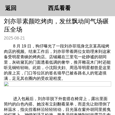
返回
西瓜看看
刘亦菲素颜吃烤肉，发丝飘动间气场碾
压全场
2025-08-21
8 月 19 日，狗仔曝光了一段刘亦菲现身北京某高端烤
肉店的视频。结束工作后，刘亦菲带着两位女助理来到这家
备受明星青睐的烤肉店。店铺藏在三里屯一处静谧的胡同
里，灰砖黛瓦的门面透着低调的奢华，推开雕花木门时还能
听见铜铃轻响。此前，小沈阳夫妇、周迅等明星都曾是这里
的座上宾，门口等位区的签名墙早已被各路名人的笔迹填
满，足见其在圈内的受欢迎程度。
进入包厢后，刘亦菲脱下外套搭在椅背上，露出里面
简约的白色内搭。她没有立刻翻看菜单，而是先让助理倒了
杯温水，指尖捏着杯沿轻轻转动，目光落在窗外胡同里摇曳
的灯笼上，神情闲适又松弛。服务员端来腌制好的雪花牛肉