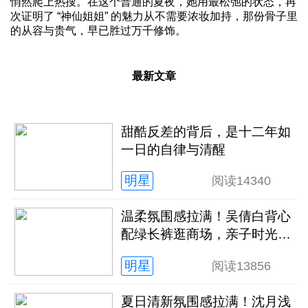
悄然爬上热搜。在这个普通的夏夜，她用最松弛的状态，再
次证明了 “神仙姐姐” 的魅力从不需要浓妆加持，那份骨子里
的从容与贵气，早已胜过万千修饰。
最新文章
甜酷反差的背后，是十二年如
一日的自律与清醒
明星
阅读
14340
温柔氛围感拉满！吴倩白背心
配绿长裤逛商场，亲子时光松
弛又治愈
明星
阅读
13856
夏日清新氛围感拉满！沈月浅