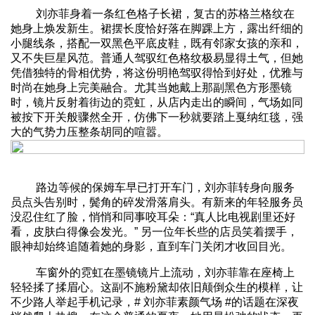
刘亦菲身着一条红色格子长裙，复古的苏格兰格纹在
她身上焕发新生。裙摆长度恰好落在脚踝上方，露出纤细的
小腿线条，搭配一双黑色平底皮鞋，既有邻家女孩的亲和，
又不失巨星风范。普通人驾驭红色格纹极易显得土气，但她
凭借独特的骨相优势，将这份明艳驾驭得恰到好处，优雅与
时尚在她身上完美融合。尤其当她戴上那副黑色方形墨镜
时，镜片反射着街边的霓虹，从店内走出的瞬间，气场如同
被按下开关般骤然全开，仿佛下一秒就要踏上戛纳红毯，强
大的气势力压整条胡同的喧嚣。
路边等候的保姆车早已打开车门，刘亦菲转身向服务
员点头告别时，鬓角的碎发滑落肩头。有新来的年轻服务员
没忍住红了脸，悄悄和同事咬耳朵：“真人比电视剧里还好
看，皮肤白得像会发光。” 另一位年长些的店员笑着摆手，
眼神却始终追随着她的身影，直到车门关闭才收回目光。
车窗外的霓虹在墨镜镜片上流动，刘亦菲靠在座椅上
轻轻揉了揉眉心。这副不施粉黛却依旧颠倒众生的模样，让
不少路人举起手机记录，# 刘亦菲素颜气场 #的话题在深夜