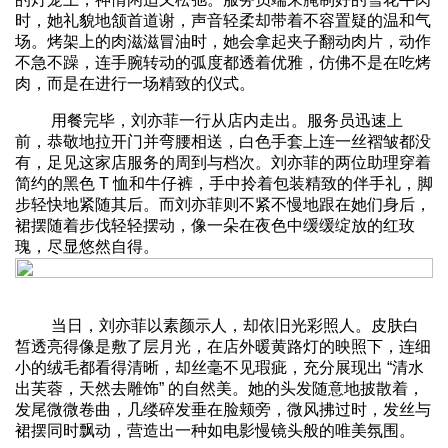
时，她礼貌地颔首道谢，声音轻柔却带着不容置疑的温和气
场。烤架上的肉滋滋冒油时，她会拿起夹子翻动肉片，动作
不急不躁，连手腕转动的弧度都透着优雅，仿佛不是在吃烤
肉，而是在进行一场精致的仪式。
用餐完毕，刘亦菲一行从店内走出。服务员迅速上
前，恭敬地拉开门并弯腰相送，白色手套上连一丝褶皱都没
有，足见这家店服务的周到与档次。刘亦菲的两位助理穿着
简约的黑色 T 恤和牛仔裤，手中拎着包装精致的伴手礼，脚
步轻快地紧随其后。而刘亦菲则不紧不慢地跟在她们身后，
裙摆随着步伐轻轻摆动，像一朵在夜色中缓缓绽放的红玫
瑰，尽显悠然自得。
当日，刘亦菲以素颜示人，却依旧光彩照人。皮肤白
皙透亮得像是敷了层月光，在店外暖黄路灯的映照下，连细
小的绒毛都看得清晰，却丝毫不见瑕疵，充分展现出 “清水
出芙蓉，天然去雕饰” 的自然美。她的头发随意地披散着，
发尾微微卷曲，几缕碎发垂在脸颊旁，微风拂过时，发丝与
裙摆同时飘动，营造出一种如电影慢镜头般的唯美氛围。