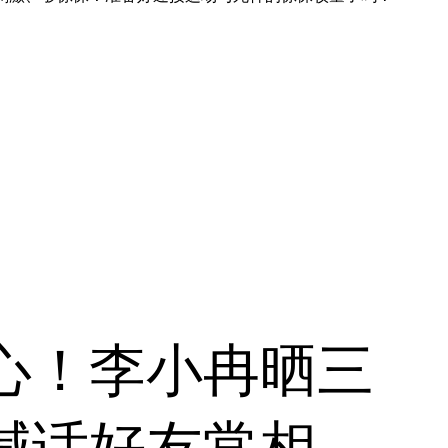
心！李小冉晒三
喊话好友常相聚