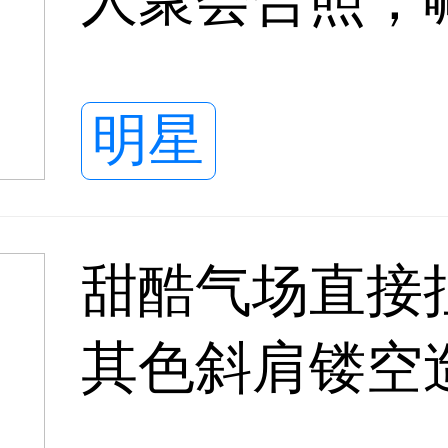
治愈满满
明星
甜酷气场直接
其色斜肩镂空
风太惊艳