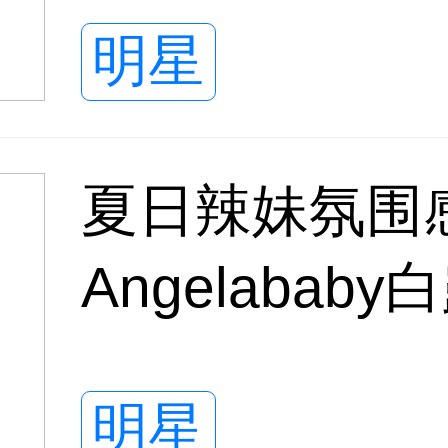
明星
夏日辣妹氛围
Angelaba
裤，纤腰长腿
明星