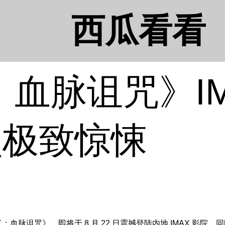
西瓜看看
血脉诅咒》IM
解锁极致惊悚
诅咒》，即将于 8 月 22 日震撼登陆内地 IMAX 影院，同