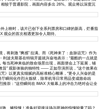
呈现，相较于普通影院，画面内容多出 26%。观众将以深度沉
海外上映时，该片已创下全系列票房和口碑的新高，烂番茄
MAX 观众的首次相遇更加令人期待。
，将刺激 “爽感” 拉满。而《死神来了：血脉诅咒》作为
克・利波夫斯基在特辑开篇就兴奋地表示：“最酷的一点就是
作叙事工具，每当死神来临的致命场景出现，画面便会上下延展，铺
“原教旨” 观影体验的独特性 —— 正如导演所说，“这个效果在
血脉诅咒》以更真实细腻的高标准精心雕琢，“更令人兴奋的是
餐厅瞬间化作烈火炼狱，除草机等日常用品变成致命凶
推崇：“这些瞬间在 IMAX 大银幕上的冲击力绝对会让全
、够刺激、够惊悚！准备好迎接这场与死神的惊悚较量了吗？