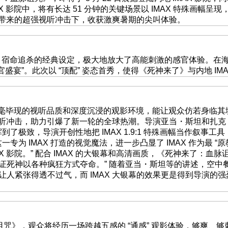
AX 影院中，将有长达 51 分钟的关键场景以 IMAX 特殊画幅
银幕带来的超强视听冲击下，收获激爽暑期的尖叫体验。
 宿命追杀的经典设定，极大地放大了高能刺激的感官体验。在
官盛宴”。此次以 “顶配” 姿态首秀，使得《死神来了》与内地 I
纤毫毕现的视听品质和深度沉浸的观影环境，能让观众仿若身临其境
的视听冲击，助力引爆了新一轮的全球热潮。导演亚当・斯坦和扎
优势发挥到了极致，导演开创性地把 IMAX 1.9:1 特殊画幅当
这一专为 IMAX 打造的视觉魔法，进一步凸显了 IMAX 作为最 
X 影院。” 配合 IMAX 的大银幕和高清画质，《死神来了：
证死神以各种疯狂方式夺命。” 随着亚当・斯坦等的讲述，空中
紧张得透不过气，而 IMAX 大银幕的效果更是得到导演的强烈
血脉诅咒》，观众将经历一场跨越五感的 “通感” 观影体验，够爽