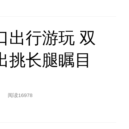
口出行游玩 双
出挑长腿瞩目
阅读
16978