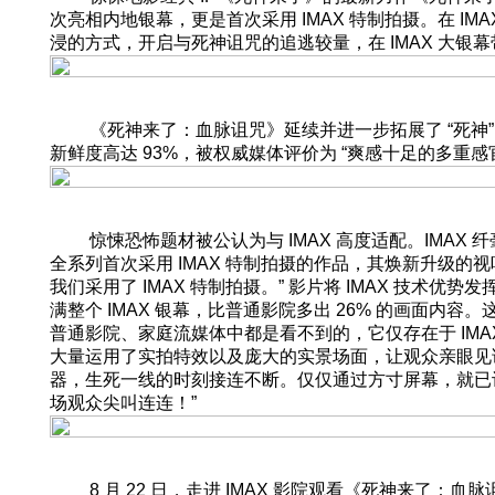
次亮相内地银幕，更是首次采用 IMAX 特制拍摄。在 IM
浸的方式，开启与死神诅咒的追逃较量，在 IMAX 大
《死神来了：血脉诅咒》延续并进一步拓展了 “死神”
新鲜度高达 93%，被权威媒体评价为 “爽感十足的多重感
惊悚恐怖题材被公认为与 IMAX 高度适配。IMAX 
全系列首次采用 IMAX 特制拍摄的作品，其焕新升级
我们采用了 IMAX 特制拍摄。” 影片将 IMAX 技术
满整个 IMAX 银幕，比普通影院多出 26% 的画面内容。
普通影院、家庭流媒体中都是看不到的，它仅存在于 IMA
大量运用了实拍特效以及庞大的实景场面，让观众亲眼见
器，生死一线的时刻接连不断。仅仅通过方寸屏幕，就已让人
场观众尖叫连连！”
8 月 22 日，走进 IMAX 影院观看《死神来了：