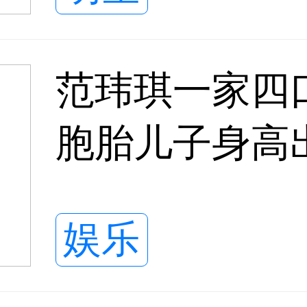
范玮琪一家四
胞胎儿子身高
娱乐