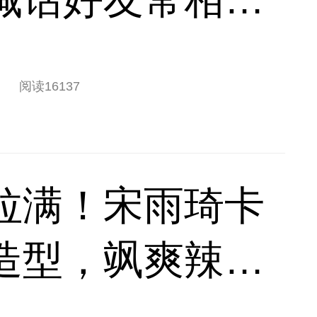
阅读
16137
拉满！宋雨琦卡
造型，飒爽辣妹