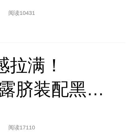
阅读
10431
感拉满！
by白露脐装配黑短
太吸睛
阅读
17110