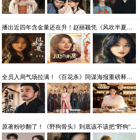
播出近四年含金量还在升！赵丽颖凭《风吹半夏》
包揽飞天金鹰，许半夏后劲太大了
全员入局气场拉满！《百花杀》同谋海报重磅释
出，古装权谋大剧正式开播
原著粉吵翻了！《野狗骨头》到底该不该把“野狗”驯
化成“家犬”？