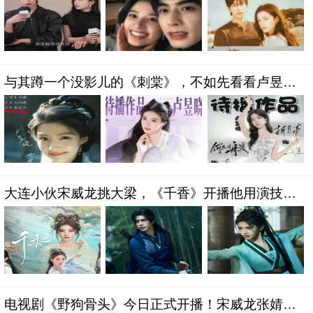
与其蹲一个没影儿的《刺棠》，不如先看看卢昱晓
马上要端上来的硬菜
大连小伙宋威龙挑大梁，《千香》开播他用演技证
明“家乡的海养人”
电视剧《野狗骨头》今日正式开播！宋威龙张婧仪