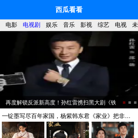
西瓜看看
星
电影
电视剧
娱乐
音乐
影视
综艺
电视
未
再度解锁反派新高度！孙红雷携扫黑大剧《铁证》回
一锭墨写尽百年家国，杨紫韩东君《家业》把非遗
文化熬成了“人间烟火”