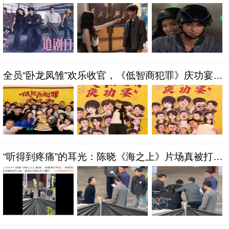
演绎小城治愈爱恋
全员“卧龙凤雏”欢乐收官，《低智商犯罪》庆功宴凭
什么惊艳所有人？
“听得到疼痛”的耳光：陈晓《海之上》片场真被打到
脸肿，内娱该卷起来了