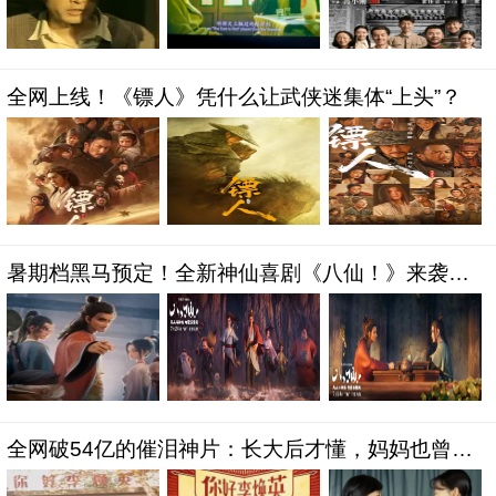
全网上线！《镖人》凭什么让武侠迷集体“上头”？
暑期档黑马预定！全新神仙喜剧《八仙！》来袭，
解锁八仙爆笑前世
全网破54亿的催泪神片：长大后才懂，妈妈也曾是
少女