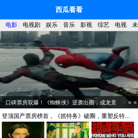
西瓜看看
星
电影
电视剧
娱乐
音乐
影视
综艺
电视
未
口碑票房双爆！《蜘蛛侠》逆袭出圈，成龙竟是隐藏
登顶国产票房榜首，《抓特务》破圈，重塑反特片
全新标杆