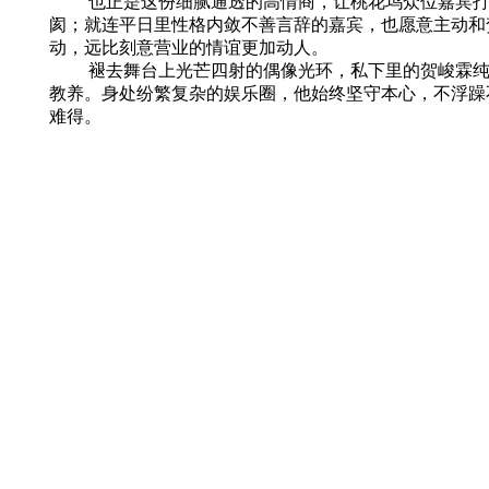
也正是这份细腻通透的高情商，让桃花坞众位嘉宾打心
阂；就连平日里性格内敛不善言辞的嘉宾，也愿意主动和
动，远比刻意营业的情谊更加动人。
褪去舞台上光芒四射的偶像光环，私下里的贺峻霖纯粹
教养。身处纷繁复杂的娱乐圈，他始终坚守本心，不浮躁
难得。