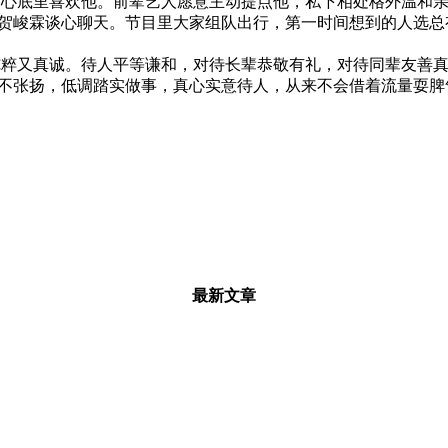
底里喜欢他。前辈艺人愿意主动提点他，私下相处格外温和亲
贺峻霖谈心聊天。节目里大家组队出行，第一时间想到的人选总
又真诚。待人平等谦和，对待长辈恭敬有礼，对待同辈友善真
不张扬，低调踏实做事，真心实意待人，从来不会借着流量耍脾
最新文章