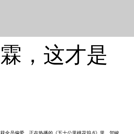
峻霖，这才是
全员偏爱。正在热播的《五十公里桃花坞 6》里，贺峻