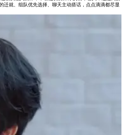
的迁就、组队优先选择、聊天主动搭话，点点滴滴都尽显