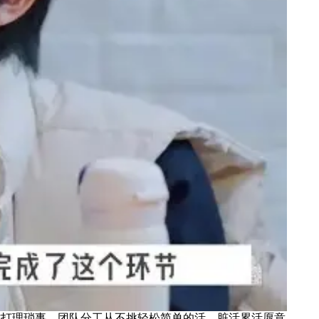
打理琐事，团队分工从不挑轻松简单的活，脏活累活愿意