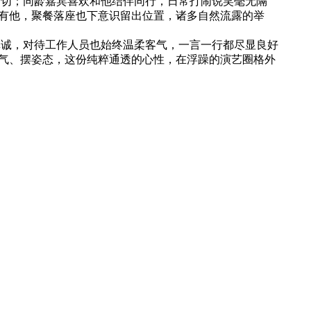
切；同龄嘉宾喜欢和他结伴同行，日常打闹说笑毫无隔
有他，聚餐落座也下意识留出位置，诸多自然流露的举
诚，对待工作人员也始终温柔客气，一言一行都尽显良好
气、摆姿态，这份纯粹通透的心性，在浮躁的演艺圈格外