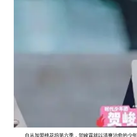
自从加盟桃花坞第六季，贺峻霖就以清爽治愈的少年模