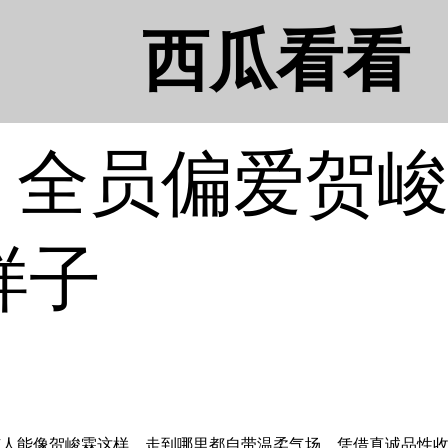
西瓜看看
6》全员偏爱贺
样子
能像贺峻霖这样，走到哪里都自带温柔气场，凭借真诚品性收获