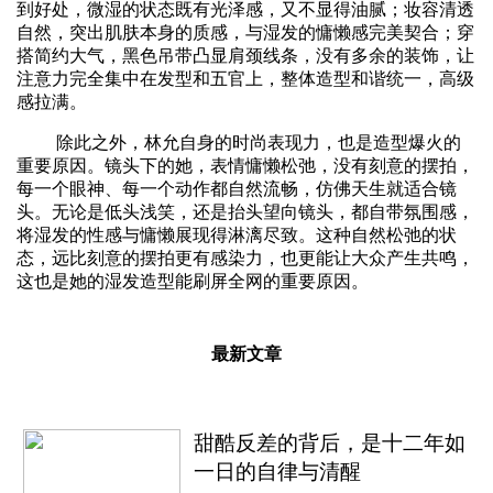
到好处，微湿的状态既有光泽感，又不显得油腻；妆容清透
自然，突出肌肤本身的质感，与湿发的慵懒感完美契合；穿
搭简约大气，黑色吊带凸显肩颈线条，没有多余的装饰，让
注意力完全集中在发型和五官上，整体造型和谐统一，高级
感拉满。
除此之外，林允自身的时尚表现力，也是造型爆火的
重要原因。镜头下的她，表情慵懒松弛，没有刻意的摆拍，
每一个眼神、每一个动作都自然流畅，仿佛天生就适合镜
头。无论是低头浅笑，还是抬头望向镜头，都自带氛围感，
将湿发的性感与慵懒展现得淋漓尽致。这种自然松弛的状
态，远比刻意的摆拍更有感染力，也更能让大众产生共鸣，
这也是她的湿发造型能刷屏全网的重要原因。
最新文章
甜酷反差的背后，是十二年如
一日的自律与清醒