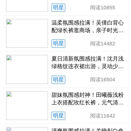
明星
阅读
10855
温柔氛围感拉满！吴倩白背心
配绿长裤逛商场，亲子时光松
弛又治愈
明星
阅读
14482
夏日清新氛围感拉满！沈月浅
绿格纹连衣裙出游，灵动少女
感扑面而来
明星
阅读
16504
甜妹氛围感封神！田曦薇浅粉
上衣搭配玫红长裤，元气清甜
解锁夏日新穿搭
明星
阅读
11642
清爽氛围感拉满！关晓彤白色