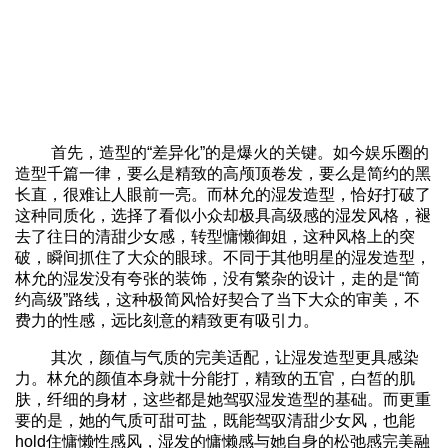
首先，造型的“差异化”的是爆火的关键。如今娱乐圈的
造型千篇一律，要么是精致的高颅顶卷发，要么是简约的黑
长直，很难让人眼前一亮。而林允的湿发造型，恰好打破了
这种同质化，选择了看似小众却极具高级感的湿发风格，褪
去了往日的清甜少女感，转型慵懒御姐，这种风格上的突
破，瞬间抓住了大众的眼球。不同于其他明星的湿发造型，
林允的湿发没有夸张的装饰，没有繁杂的设计，走的是“简
约高级”路线，这种极简风恰好契合了当下大众的审美，不
费力的性感，远比刻意的精致更有吸引力。
其次，颜值与气质的完美适配，让湿发造型更具感染
力。林允的颜值本身就十分能打，精致的五官，白皙的肌
肤，纤细的身材，这些都是她驾驭湿发造型的基础。而更重
要的是，她的气质可甜可盐，既能驾驭清甜少女风，也能
hold住慵懒性感风，湿发的慵懒感与她自身的松弛感完美融